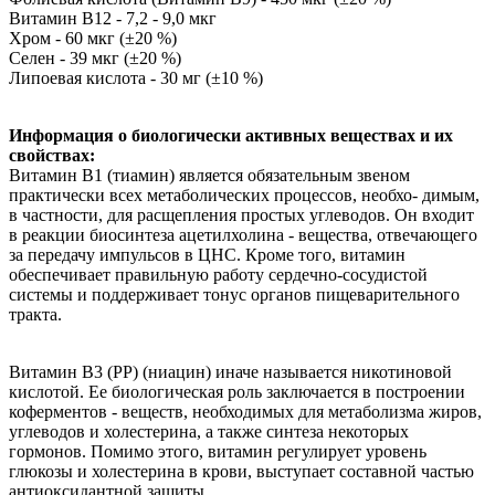
Витамин В12 - 7,2 - 9,0 мкг
Хром - 60 мкг (±20 %)
Селен - 39 мкг (±20 %)
Липоевая кислота - 30 мг (±10 %)
Информация о биологически активных веществах и их
свойствах:
Витамин В1 (тиамин) является обязательным звеном
практически всех метаболических процессов, необхо- димым,
в частности, для расщепления простых углеводов. Он входит
в реакции биосинтеза ацетилхолина - вещества, отвечающего
за передачу импульсов в ЦНС. Кроме того, витамин
обеспечивает правильную работу сердечно-сосудистой
системы и поддерживает тонус органов пищеварительного
тракта.
Витамин В3 (PP) (ниацин) иначе называется никотиновой
кислотой. Ее биологическая роль заключается в построении
коферментов - веществ, необходимых для метаболизма жиров,
углеводов и холестерина, а также синтеза некоторых
гормонов. Помимо этого, витамин регулирует уровень
глюкозы и холестерина в крови, выступает составной частью
антиоксидантной защиты.