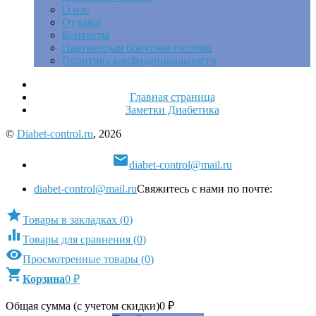
О нас
Отзывы
Контакты
Партнерская бонусная система
Политика конфиденциальности
Главная страница
Заметки Диабетика
©
Diabet-control.ru
, 2026

diabet-control@mail.ru
diabet-control@mail.ru
Свяжитесь с нами по почте:

Товары в закладках
(
0
)

Товары для сравнения
(
0
)

Просмотренные товары
(
0
)

Корзина
0
₽
Общая сумма (с учетом скидки)
0
₽