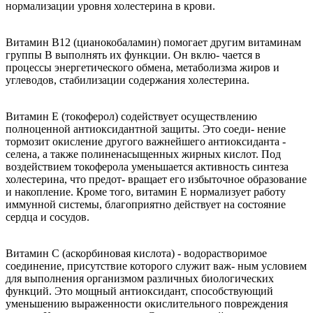
нормализации уровня холестерина в крови.
Витамин В12 (цианокобаламин) помогает другим витаминам
группы В выполнять их функции. Он вклю- чается в
процессы энергетического обмена, метаболизма жиров и
углеводов, стабилизации содержания холестерина.
Витамин Е (токоферол) содействует осуществлению
полноценной антиоксидантной защиты. Это соеди- нение
тормозит окисление другого важнейшего антиоксиданта -
селена, а также полиненасыщенных жирных кислот. Под
воздействием токоферола уменьшается активность синтеза
холестерина, что предот- вращает его избыточное образование
и накопление. Кроме того, витамин Е нормализует работу
иммунной системы, благоприятно действует на состояние
сердца и сосудов.
Витамин С (аскорбиновая кислота) - водорастворимое
соединение, присутствие которого служит важ- ным условием
для выполнения организмом различных биологических
функций. Это мощный антиоксидант, способствующий
уменьшению выраженности окислительного повреждения