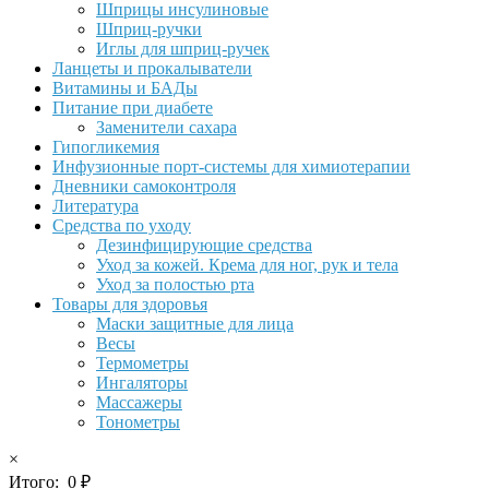
Шприцы инсулиновые
Шприц-ручки
Иглы для шприц-ручек
Ланцеты и прокалыватели
Витамины и БАДы
Питание при диабете
Заменители сахара
Гипогликемия
Инфузионные порт-системы для химиотерапии
Дневники самоконтроля
Литература
Средства по уходу
Дезинфицирующие средства
Уход за кожей. Крема для ног, рук и тела
Уход за полостью рта
Товары для здоровья
Маски защитные для лица
Весы
Термометры
Ингаляторы
Массажеры
Тонометры
×
Итого:
0
₽