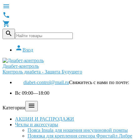





Вход
Диабет-контроль
Контроль диабета - Защита Будущего
diabet-control@mail.ru
Свяжитесь с нами по почте:
Вс 09:00—18:00

Категории
АКЦИИ И РАСПРОДАЖИ
Чехлы и аксессуары
Пояса Insula для ношения инсулиновой помпы
Повязка для крепления сенсора Фристайл Либре