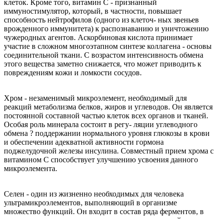
клеток. Кроме того, витамин С - признанный
иммуностимулятор, который, в частности, повышает
способность нейтрофилов (одного из клеточ- ных звеньев
врожденного иммунитета) к распознаванию и уничтожению
чужеродных агентов. Аскорбиновая кислота принимает
участие в сложном многоэтапном синтезе коллагена - основы
соединительной ткани. С возрастом интенсивность обмена
этого вещества заметно снижается, что может приводить к
повреждениям кожи и ломкости сосудов.
Хром - незаменимый микроэлемент, необходимый для
реакций метаболизма белков, жиров и углеводов. Он является
постоянной составной частью клеток всех органов и тканей.
Особая роль минерала состоит в регу- ляции углеводного
обмена ? поддержании нормального уровня глюкозы в крови
и обеспечении адекватной активности гормона
поджелудочной железы инсулина. Совместный прием хрома с
витамином С способствует улучшению усвоения данного
микроэлемента.
Селен - один из жизненно необходимых для человека
ультрамикроэлементов, выполняющий в организме
множество функций. Он входит в состав ряда ферментов, в