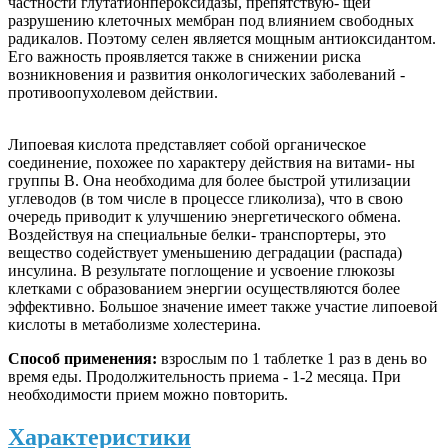
частности глутатионпероксидазы, препятствую- щей
разрушению клеточных мембран под влиянием свободных
радикалов. Поэтому селен является мощным антиоксидантом.
Его важность проявляется также в снижении риска
возникновения и развития онкологических заболеваний -
противоопухолевом действии.
Липоевая кислота представляет собой органическое
соединение, похожее по характеру действия на витами- ны
группы B. Она необходима для более быстрой утилизации
углеводов (в том числе в процессе гликолиза), что в свою
очередь приводит к улучшению энергетического обмена.
Воздействуя на специальные белки- транспортеры, это
вещество содействует уменьшению деградации (распада)
инсулина. В результате поглощение и усвоение глюкозы
клетками с образованием энергии осуществляются более
эффективно. Большое значение имеет также участие липоевой
кислоты в метаболизме холестерина.
Способ применения:
взрослым по 1 таблетке 1 раз в день во
время еды. Продолжительность приема - 1-2 месяца. При
необходимости прием можно повторить.
Характеристики