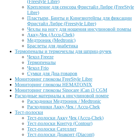
(Freestyle Libre)
Крепление для сенсора Фристайл Либре (FreeStyle
Libre)
Пластыри, Бинты и Кинезиотейпы для фиксации
Фристайл Либре (Freestyle Libre)
Чехлы на ногу для ношения инсулиновой помпы
Акку-Чек (Accu-Chek)
Медтроник (Medtronic)
Браслеты для диабетика
Термопеналы и термочехлы для шприц-ручек
Чехол Freeze
Термопеналы
Чехол Frio
Сумки для Диа-товаров
Мониторинг глюкозы FreeStyle Libre
Мониторинг глюкозы HEMATONIX
Мониторинг глюкозы Sinocare iCan i3 CGM
Расходные материалы к инсулиновой помпе
Расходники Медтроник / Medtronic
Расходники Акку-Чек / Accu-Chek
Тест-полоски
Тест-полоски Акку Чек (Accu-Chek)
Тест-полоски Контур (Contour)
Тест-полоски Сателлит
Тест-полоски Диаконт (Diacont)