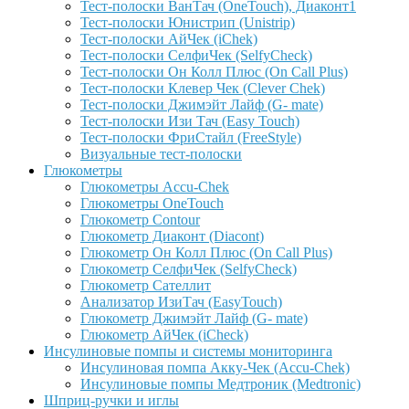
Тест-полоски ВанТач (OneTouch), Диаконт1
Тест-полоски Юнистрип (Unistrip)
Тест-полоски АйЧек (iChek)
Тест-полоски СелфиЧек (SelfyCheck)
Тест-полоски Он Колл Плюс (On Call Plus)
Тест-полоски Клевер Чек (Clever Chek)
Тест-полоски Джимэйт Лайф (G- mate)
Тест-полоски Изи Тач (Easy Touch)
Тест-полоски ФриCтайл (FreeStyle)
Визуальные тест-полоски
Глюкометры
Глюкометры Accu-Сhek
Глюкометры OneTouch
Глюкометр Contour
Глюкометр Диаконт (Diacont)
Глюкометр Он Колл Плюс (On Call Plus)
Глюкометр СелфиЧек (SelfyCheck)
Глюкометр Сателлит
Анализатор ИзиТач (EasyTouch)
Глюкометр Джимэйт Лайф (G- mate)
Глюкометр АйЧек (iCheck)
Инсулиновые помпы и системы мониторинга
Инсулиновая помпа Акку-Чек (Accu-Chek)
Инсулиновые помпы Медтроник (Medtronic)
Шприц-ручки и иглы