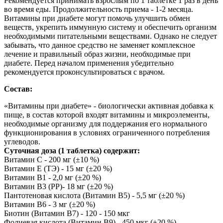
Рекомендуется принимать взрослым по 1 таблетке 1 раз в день
во время еды. Продолжительность приема - 1-2 месяца.
Витамины при диабете могут помочь улучшить обмен
веществ, укрепить иммунную систему и обеспечить организм
необходимыми питательными веществами. Однако не следует
забывать, что данное средство не заменяет комплексное
лечение и правильный образ жизни, необходимые при
диабете. Перед началом применения убедительно
рекомендуется проконсультироваться с врачом.
Состав:
«Витамины при диабете» - биологически активная добавка к
пище, в состав которой входят витамины и микроэлементы,
необходимые организму для поддержания его нормального
функционирования в условиях ограниченного потребления
углеводов.
Суточная доза (1 таблетка) содержит:
Витамин С - 200 мг (±10 %)
Витамин Е (ТЭ) - 15 мг (±20 %)
Витамин В1 - 2,0 мг (±20 %)
Витамин В3 (РР)- 18 мг (±20 %)
Пантотеновая кислота (Витамин В5) - 5,5 мг (±20 %)
Витамин В6 - 3 мг (±20 %)
Биотин (Витамин В7) - 120 - 150 мкг
Фолиевая кислота (Витамин В9) - 450 мкг (±20 %)