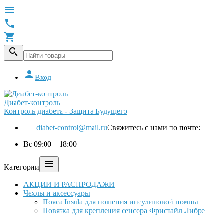





Вход
Диабет-контроль
Контроль диабета - Защита Будущего
diabet-control@mail.ru
Свяжитесь с нами по почте:
Вс 09:00—18:00

Категории
АКЦИИ И РАСПРОДАЖИ
Чехлы и аксессуары
Пояса Insula для ношения инсулиновой помпы
Повязка для крепления сенсора Фристайл Либре