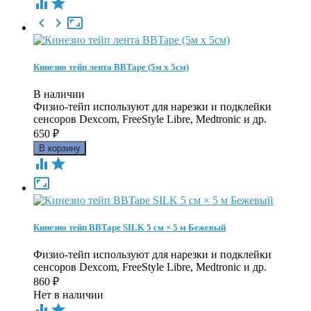





Кинезио тейп лента BBTape (5м х 5см)
В наличии
Физио-тейп используют для нарезки и подклейки
сенсоров Dexcom, FreeStyle Libre, Medtronic и др.
650
₽



Кинезио тейп BBTape SILK 5 см × 5 м Бежевый
Физио-тейп используют для нарезки и подклейки
сенсоров Dexcom, FreeStyle Libre, Medtronic и др.
860
₽
Нет в наличии

