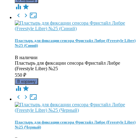





Пластырь для фиксации сенсора Фристайл Либре (Freestyle Libre)
№25 (Синий)
В наличии
Пластырь для фиксации сенсора Фристайл Либре
(Freestyle Libre) №25
550
₽





Пластырь для фиксации сенсора Фристайл Либре (Freestyle Libre)
№25 (Черный)