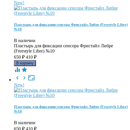
New!
Пластырь для фиксации сенсора Фристайл Либре (Freestyle Libre)
№10
В наличии
Пластырь для фиксации сенсора Фристайл Либре
(Freestyle Libre) №10
650
₽
410
₽





New!
Пластырь для фиксации сенсора Фристайл Либре (Freestyle Libre)
№10
В наличии
650
₽
410
₽