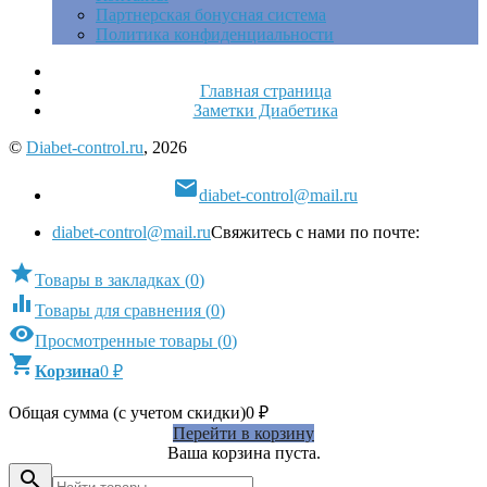
Партнерская бонусная система
Политика конфиденциальности
Главная страница
Заметки Диабетика
©
Diabet-control.ru
, 2026

diabet-control@mail.ru
diabet-control@mail.ru
Свяжитесь с нами по почте:

Товары в закладках
(
0
)

Товары для сравнения
(
0
)

Просмотренные товары
(
0
)

Корзина
0
₽
Общая сумма (с учетом скидки)
0
₽
Перейти в корзину
Ваша корзина пуста.
