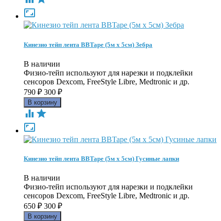

Кинезио тейп лента BBTape (5м х 5см) Зебра
В наличии
Физио-тейп используют для нарезки и подклейки
сенсоров Dexcom, FreeStyle Libre, Medtronic и др.
790
₽
300
₽



Кинезио тейп лента BBTape (5м х 5см) Гусиные лапки
В наличии
Физио-тейп используют для нарезки и подклейки
сенсоров Dexcom, FreeStyle Libre, Medtronic и др.
650
₽
300
₽