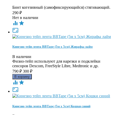
Бинт когезивный (самофиксирующийся) стягивающий.
290
₽
Нет в наличии



Кинезио тейп лента BBTape (5м х 5см) Жирафы лайм
В наличии
Физио-тейп используют для нарезки и подклейки
сенсоров Dexcom, FreeStyle Libre, Medtronic и др.
790
₽
300
₽



Кинезио тейп лента BBTape (5м х 5см) Кошки синий