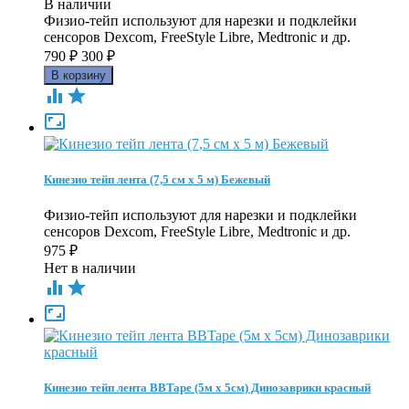
В наличии
Физио-тейп используют для нарезки и подклейки
сенсоров Dexcom, FreeStyle Libre, Medtronic и др.
790
₽
300
₽



Кинезио тейп лента (7,5 см х 5 м) Бежевый
Физио-тейп используют для нарезки и подклейки
сенсоров Dexcom, FreeStyle Libre, Medtronic и др.
975
₽
Нет в наличии



Кинезио тейп лента BBTape (5м х 5см) Динозаврики красный