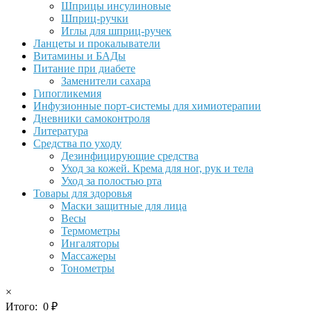
Шприцы инсулиновые
Шприц-ручки
Иглы для шприц-ручек
Ланцеты и прокалыватели
Витамины и БАДы
Питание при диабете
Заменители сахара
Гипогликемия
Инфузионные порт-системы для химиотерапии
Дневники самоконтроля
Литература
Средства по уходу
Дезинфицирующие средства
Уход за кожей. Крема для ног, рук и тела
Уход за полостью рта
Товары для здоровья
Маски защитные для лица
Весы
Термометры
Ингаляторы
Массажеры
Тонометры
×
Итого:
0
₽