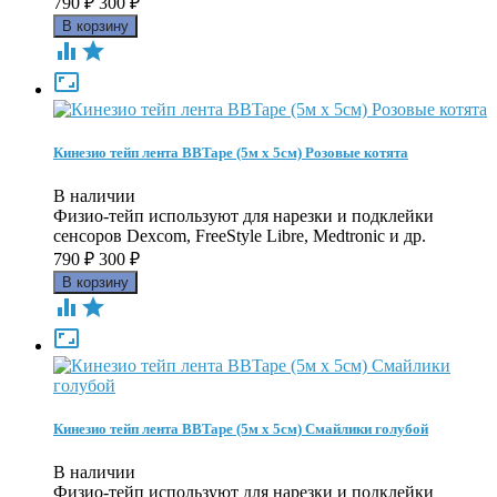
790
₽
300
₽



Кинезио тейп лента BBTape (5м х 5см) Розовые котята
В наличии
Физио-тейп используют для нарезки и подклейки
сенсоров Dexcom, FreeStyle Libre, Medtronic и др.
790
₽
300
₽



Кинезио тейп лента BBTape (5м х 5см) Смайлики голубой
В наличии
Физио-тейп используют для нарезки и подклейки