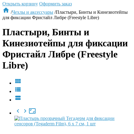
Открыть корзину
Оформить заказ

/
Чехлы и аксессуары
/
Пластыри, Бинты и Кинезиотейпы
для фиксации Фристайл Либре (Freestyle Libre)
Пластыри, Бинты и
Кинезиотейпы для фиксации
Фристайл Либре (Freestyle
Libre)





