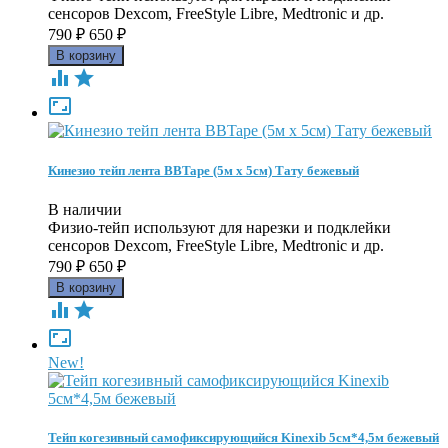
сенсоров Dexcom, FreeStyle Libre, Medtronic и др.
790
₽
650
₽



Кинезио тейп лента BBTape (5м х 5см) Тату бежевый
В наличии
Физио-тейп используют для нарезки и подклейки
сенсоров Dexcom, FreeStyle Libre, Medtronic и др.
790
₽
650
₽



New!
Тейп когезивный самофиксирующийся Kinexib 5см*4,5м бежевый