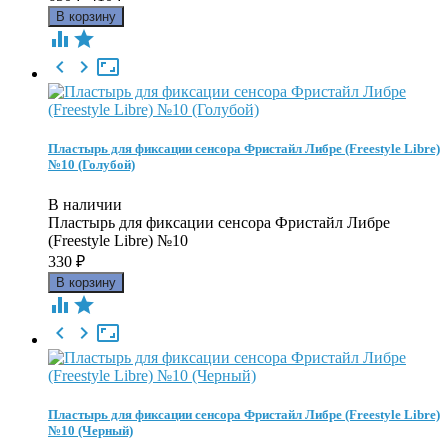





Пластырь для фиксации сенсора Фристайл Либре (Freestyle Libre)
№10 (Голубой)
В наличии
Пластырь для фиксации сенсора Фристайл Либре
(Freestyle Libre) №10
330
₽





Пластырь для фиксации сенсора Фристайл Либре (Freestyle Libre)
№10 (Черный)