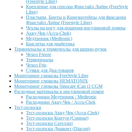
(Freestyle Libre)
Крепление для сенсора Фристайл Либре (FreeStyle
Libre)
Пластыри, Бинты и Кинезиотейпы для фиксации
Фристайл Либре (Freestyle Libre)
Чехлы на ногу для ношения инсулиновой помпы
Акку-Чек (Accu-Chek)
Медтроник (Medtronic)
Браслеты для диабетика
Термопеналы и термочехлы для шприц-ручек
Чехол Freeze
Термопеналы
Чехол Frio
Сумки для Диа-товаров
Мониторинг глюкозы FreeStyle Libre
Мониторинг глюкозы HEMATONIX
Мониторинг глюкозы Sinocare iCan i3 CGM
Расходные материалы к инсулиновой помпе
Расходники Медтроник / Medtronic
Расходники Акку-Чек / Accu-Chek
Тест-полоски
Тест-полоски Акку Чек (Accu-Chek)
Тест-полоски Контур (Contour)
Тест-полоски Сателлит
Тест-полоски Диаконт (Diacont)