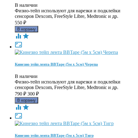
В наличии
Физио-тейп используют для нарезки и подклейки
сенсоров Dexcom, FreeStyle Libre, Medtronic и др.
550
₽



Кинезио тейп лента BBTape (5м х 5см) Черепа
В наличии
Физио-тейп используют для нарезки и подклейки
сенсоров Dexcom, FreeStyle Libre, Medtronic и др.
790
₽
300
₽



Кинезио тейп лента BBTape (5м х 5см) Тигр