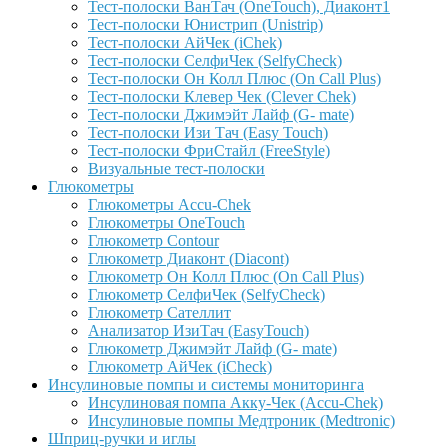
Тест-полоски ВанТач (OneTouch), Диаконт1
Тест-полоски Юнистрип (Unistrip)
Тест-полоски АйЧек (iChek)
Тест-полоски СелфиЧек (SelfyCheck)
Тест-полоски Он Колл Плюс (On Call Plus)
Тест-полоски Клевер Чек (Clever Chek)
Тест-полоски Джимэйт Лайф (G- mate)
Тест-полоски Изи Тач (Easy Touch)
Тест-полоски ФриCтайл (FreeStyle)
Визуальные тест-полоски
Глюкометры
Глюкометры Accu-Сhek
Глюкометры OneTouch
Глюкометр Contour
Глюкометр Диаконт (Diacont)
Глюкометр Он Колл Плюс (On Call Plus)
Глюкометр СелфиЧек (SelfyCheck)
Глюкометр Сателлит
Анализатор ИзиТач (EasyTouch)
Глюкометр Джимэйт Лайф (G- mate)
Глюкометр АйЧек (iCheck)
Инсулиновые помпы и системы мониторинга
Инсулиновая помпа Акку-Чек (Accu-Chek)
Инсулиновые помпы Медтроник (Medtronic)
Шприц-ручки и иглы