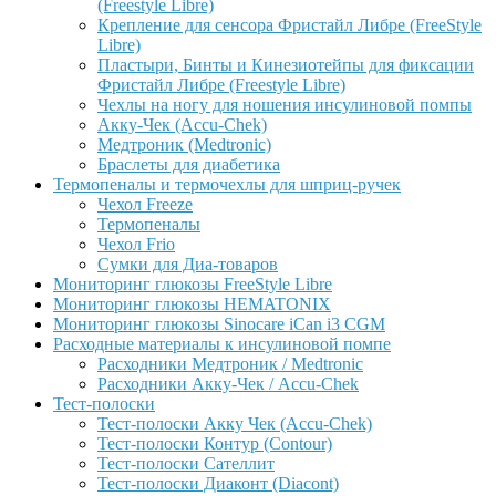
(Freestyle Libre)
Крепление для сенсора Фристайл Либре (FreeStyle
Libre)
Пластыри, Бинты и Кинезиотейпы для фиксации
Фристайл Либре (Freestyle Libre)
Чехлы на ногу для ношения инсулиновой помпы
Акку-Чек (Accu-Chek)
Медтроник (Medtronic)
Браслеты для диабетика
Термопеналы и термочехлы для шприц-ручек
Чехол Freeze
Термопеналы
Чехол Frio
Сумки для Диа-товаров
Мониторинг глюкозы FreeStyle Libre
Мониторинг глюкозы HEMATONIX
Мониторинг глюкозы Sinocare iCan i3 CGM
Расходные материалы к инсулиновой помпе
Расходники Медтроник / Medtronic
Расходники Акку-Чек / Accu-Chek
Тест-полоски
Тест-полоски Акку Чек (Accu-Chek)
Тест-полоски Контур (Contour)
Тест-полоски Сателлит
Тест-полоски Диаконт (Diacont)