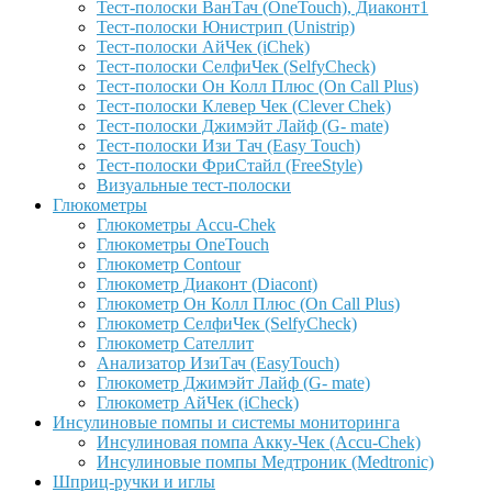
Тест-полоски ВанТач (OneTouch), Диаконт1
Тест-полоски Юнистрип (Unistrip)
Тест-полоски АйЧек (iChek)
Тест-полоски СелфиЧек (SelfyCheck)
Тест-полоски Он Колл Плюс (On Call Plus)
Тест-полоски Клевер Чек (Clever Chek)
Тест-полоски Джимэйт Лайф (G- mate)
Тест-полоски Изи Тач (Easy Touch)
Тест-полоски ФриCтайл (FreeStyle)
Визуальные тест-полоски
Глюкометры
Глюкометры Accu-Сhek
Глюкометры OneTouch
Глюкометр Contour
Глюкометр Диаконт (Diacont)
Глюкометр Он Колл Плюс (On Call Plus)
Глюкометр СелфиЧек (SelfyCheck)
Глюкометр Сателлит
Анализатор ИзиТач (EasyTouch)
Глюкометр Джимэйт Лайф (G- mate)
Глюкометр АйЧек (iCheck)
Инсулиновые помпы и системы мониторинга
Инсулиновая помпа Акку-Чек (Accu-Chek)
Инсулиновые помпы Медтроник (Medtronic)
Шприц-ручки и иглы