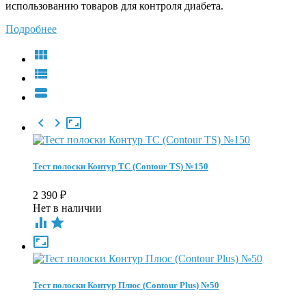
использованию товаров для контроля диабета.
Подробнее






Тест полоски Контур ТС (Contour TS) №150
2 390
₽
Нет в наличии



Тест полоски Контур Плюс (Contour Plus) №50