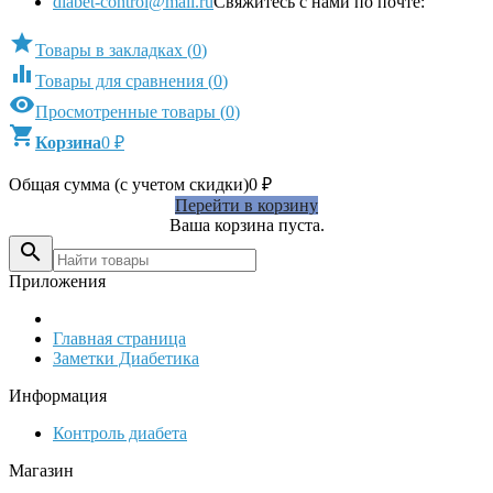
diabet-control@mail.ru
Свяжитесь с нами по почте:

Товары в закладках
(
0
)

Товары для сравнения
(
0
)

Просмотренные товары
(
0
)

Корзина
0
₽
Общая сумма (с учетом скидки)
0
₽
Перейти в корзину
Ваша корзина пуста.

Приложения
Главная страница
Заметки Диабетика
Информация
Контроль диабета
Магазин