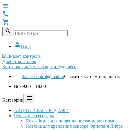





Вход
Диабет-контроль
Контроль диабета - Защита Будущего
diabet-control@mail.ru
Свяжитесь с нами по почте:
Вс 09:00—18:00

Категории
АКЦИИ И РАСПРОДАЖИ
Чехлы и аксессуары
Пояса Insula для ношения инсулиновой помпы
Повязка для крепления сенсора Фристайл Либре