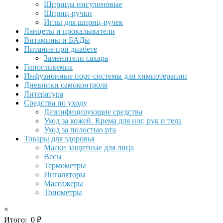
Шприцы инсулиновые
Шприц-ручки
Иглы для шприц-ручек
Ланцеты и прокалыватели
Витамины и БАДы
Питание при диабете
Заменители сахара
Гипогликемия
Инфузионные порт-системы для химиотерапии
Дневники самоконтроля
Литература
Средства по уходу
Дезинфицирующие средства
Уход за кожей. Крема для ног, рук и тела
Уход за полостью рта
Товары для здоровья
Маски защитные для лица
Весы
Термометры
Ингаляторы
Массажеры
Тонометры
×
Итого:
0
₽