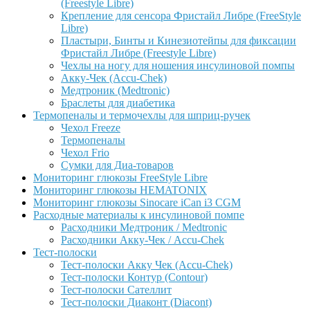
(Freestyle Libre)
Крепление для сенсора Фристайл Либре (FreeStyle
Libre)
Пластыри, Бинты и Кинезиотейпы для фиксации
Фристайл Либре (Freestyle Libre)
Чехлы на ногу для ношения инсулиновой помпы
Акку-Чек (Accu-Chek)
Медтроник (Medtronic)
Браслеты для диабетика
Термопеналы и термочехлы для шприц-ручек
Чехол Freeze
Термопеналы
Чехол Frio
Сумки для Диа-товаров
Мониторинг глюкозы FreeStyle Libre
Мониторинг глюкозы HEMATONIX
Мониторинг глюкозы Sinocare iCan i3 CGM
Расходные материалы к инсулиновой помпе
Расходники Медтроник / Medtronic
Расходники Акку-Чек / Accu-Chek
Тест-полоски
Тест-полоски Акку Чек (Accu-Chek)
Тест-полоски Контур (Contour)
Тест-полоски Сателлит
Тест-полоски Диаконт (Diacont)