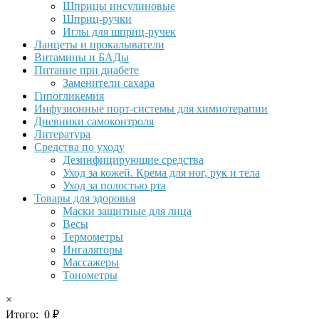
Шприцы инсулиновые
Шприц-ручки
Иглы для шприц-ручек
Ланцеты и прокалыватели
Витамины и БАДы
Питание при диабете
Заменители сахара
Гипогликемия
Инфузионные порт-системы для химиотерапии
Дневники самоконтроля
Литература
Средства по уходу
Дезинфицирующие средства
Уход за кожей. Крема для ног, рук и тела
Уход за полостью рта
Товары для здоровья
Маски защитные для лица
Весы
Термометры
Ингаляторы
Массажеры
Тонометры
×
Итого:
0
₽