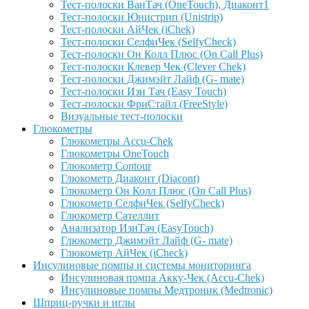
Тест-полоски ВанТач (OneTouch), Диаконт1
Тест-полоски Юнистрип (Unistrip)
Тест-полоски АйЧек (iChek)
Тест-полоски СелфиЧек (SelfyCheck)
Тест-полоски Он Колл Плюс (On Call Plus)
Тест-полоски Клевер Чек (Clever Chek)
Тест-полоски Джимэйт Лайф (G- mate)
Тест-полоски Изи Тач (Easy Touch)
Тест-полоски ФриCтайл (FreeStyle)
Визуальные тест-полоски
Глюкометры
Глюкометры Accu-Сhek
Глюкометры OneTouch
Глюкометр Contour
Глюкометр Диаконт (Diacont)
Глюкометр Он Колл Плюс (On Call Plus)
Глюкометр СелфиЧек (SelfyCheck)
Глюкометр Сателлит
Анализатор ИзиТач (EasyTouch)
Глюкометр Джимэйт Лайф (G- mate)
Глюкометр АйЧек (iCheck)
Инсулиновые помпы и системы мониторинга
Инсулиновая помпа Акку-Чек (Accu-Chek)
Инсулиновые помпы Медтроник (Medtronic)
Шприц-ручки и иглы