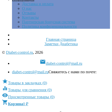
Доставка и оплата
О нас
Отзывы
Контакты
Партнерская бонусная система
Политика конфиденциальности
Главная страница
Заметки Диабетика
©
Diabet-control.ru
, 2026

diabet-control@mail.ru
diabet-control@mail.ru
Свяжитесь с нами по почте:

Товары в закладках
(
0
)

Товары для сравнения
(
0
)

Просмотренные товары
(
0
)

Корзина
0
₽