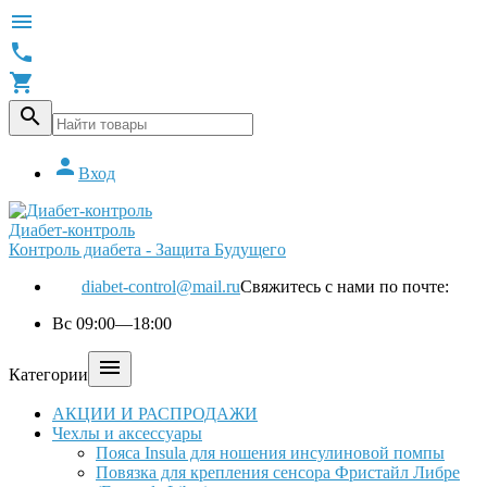





Вход
Диабет-контроль
Контроль диабета - Защита Будущего
diabet-control@mail.ru
Свяжитесь с нами по почте:
Вс 09:00—18:00

Категории
АКЦИИ И РАСПРОДАЖИ
Чехлы и аксессуары
Пояса Insula для ношения инсулиновой помпы
Повязка для крепления сенсора Фристайл Либре