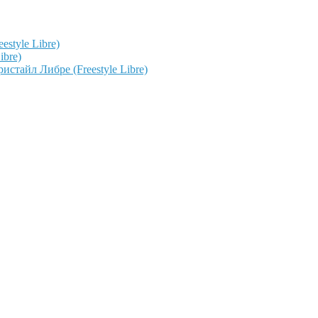
style Libre)
ibre)
тайл Либре (Freestyle Libre)