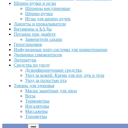
Шприц-ручки и иглы
Шприцы инсулиновые
Шприц-ручки
Иглы для шприц-ручек
Ланцеты и прокалыватели
Витамины и БАДы
Питание при диабете
Заменители сахара
Гипогликемия
Инфузионные порт-системы для химиотерапии
Дневники самоконтроля
Литература
Средства по уходу
Дезинфицирующие средства
Уход за кожей. Крема для ног, рук и тела
Уход за полостью рта
Товары для здоровья
Маски защитные для лица
Весы
Термометры
Ингаляторы
Массажеры
Тонометры