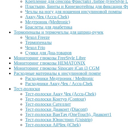
Крепление для сенсора Фристайл Либре (FreeStyle L
Пластыри, Бинты и Кинезиотейпы для фиксации Фрис
Чехлы на ногу для ношения инсулиновой помпы
Акку-Чек (Accu-Chek)
Медтроник (Medtronic)
Браслеты для диабетика
Термопеналы и термочехлы для шприц-ручек
Чехол Freeze
Термопеналы
Чехол Frio
Сумки для Диа-товаров
Мониторинг глюкозы FreeStyle Libre
Мониторинг глюкозы HEMATONIX
Мониторинг глюкозы Sinocare iCan i3 CGM
Расходные материалы к инсулиновой помпе
Расходники Медтроник / Medtronic
Расходники Акку-Чек / Accu-Chek
Тест-полоски
Тест-полоски Акку Чек (Accu-Chek)
Тест-полоски Контур (Contour)
Тест-полоски Сателлит
Тест-полоски Диаконт (Diacont)
Тест-полоски ВанТач (OneTouch), Диаконт1
Тест-полоски Юнистрип (Unistrip)
Тест-полоски АйЧек (iChek)