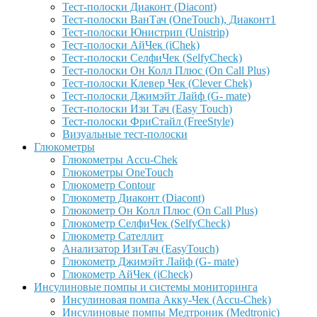
Тест-полоски Диаконт (Diacont)
Тест-полоски ВанТач (OneTouch), Диаконт1
Тест-полоски Юнистрип (Unistrip)
Тест-полоски АйЧек (iChek)
Тест-полоски СелфиЧек (SelfyCheck)
Тест-полоски Он Колл Плюс (On Call Plus)
Тест-полоски Клевер Чек (Clever Chek)
Тест-полоски Джимэйт Лайф (G- mate)
Тест-полоски Изи Тач (Easy Touch)
Тест-полоски ФриCтайл (FreeStyle)
Визуальные тест-полоски
Глюкометры
Глюкометры Accu-Сhek
Глюкометры OneTouch
Глюкометр Contour
Глюкометр Диаконт (Diacont)
Глюкометр Он Колл Плюс (On Call Plus)
Глюкометр СелфиЧек (SelfyCheck)
Глюкометр Сателлит
Анализатор ИзиТач (EasyTouch)
Глюкометр Джимэйт Лайф (G- mate)
Глюкометр АйЧек (iCheck)
Инсулиновые помпы и системы мониторинга
Инсулиновая помпа Акку-Чек (Accu-Chek)
Инсулиновые помпы Медтроник (Medtronic)