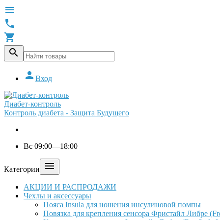





Вход
Диабет-контроль
Контроль диабета - Защита Будущего
Вс 09:00—18:00

Категории
АКЦИИ И РАСПРОДАЖИ
Чехлы и аксессуары
Пояса Insula для ношения инсулиновой помпы
Повязка для крепления сенсора Фристайл Либре (Free