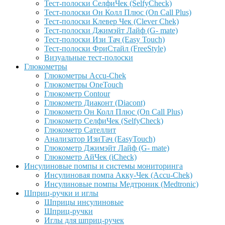
Тест-полоски СелфиЧек (SelfyCheck)
Тест-полоски Он Колл Плюс (On Call Plus)
Тест-полоски Клевер Чек (Clever Chek)
Тест-полоски Джимэйт Лайф (G- mate)
Тест-полоски Изи Тач (Easy Touch)
Тест-полоски ФриCтайл (FreeStyle)
Визуальные тест-полоски
Глюкометры
Глюкометры Accu-Сhek
Глюкометры OneTouch
Глюкометр Contour
Глюкометр Диаконт (Diacont)
Глюкометр Он Колл Плюс (On Call Plus)
Глюкометр СелфиЧек (SelfyCheck)
Глюкометр Сателлит
Анализатор ИзиТач (EasyTouch)
Глюкометр Джимэйт Лайф (G- mate)
Глюкометр АйЧек (iCheck)
Инсулиновые помпы и системы мониторинга
Инсулиновая помпа Акку-Чек (Accu-Chek)
Инсулиновые помпы Медтроник (Medtronic)
Шприц-ручки и иглы
Шприцы инсулиновые
Шприц-ручки
Иглы для шприц-ручек