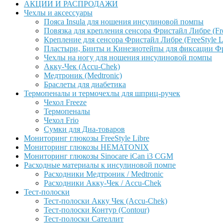
АКЦИИ И РАСПРОДАЖИ
Чехлы и аксессуары
Пояса Insula для ношения инсулиновой помпы
Повязка для крепления сенсора Фристайл Либре (Free
Крепление для сенсора Фристайл Либре (FreeStyle L
Пластыри, Бинты и Кинезиотейпы для фиксации Фрис
Чехлы на ногу для ношения инсулиновой помпы
Акку-Чек (Accu-Chek)
Медтроник (Medtronic)
Браслеты для диабетика
Термопеналы и термочехлы для шприц-ручек
Чехол Freeze
Термопеналы
Чехол Frio
Сумки для Диа-товаров
Мониторинг глюкозы FreeStyle Libre
Мониторинг глюкозы HEMATONIX
Мониторинг глюкозы Sinocare iCan i3 CGM
Расходные материалы к инсулиновой помпе
Расходники Медтроник / Medtronic
Расходники Акку-Чек / Accu-Chek
Тест-полоски
Тест-полоски Акку Чек (Accu-Chek)
Тест-полоски Контур (Contour)
Тест-полоски Сателлит