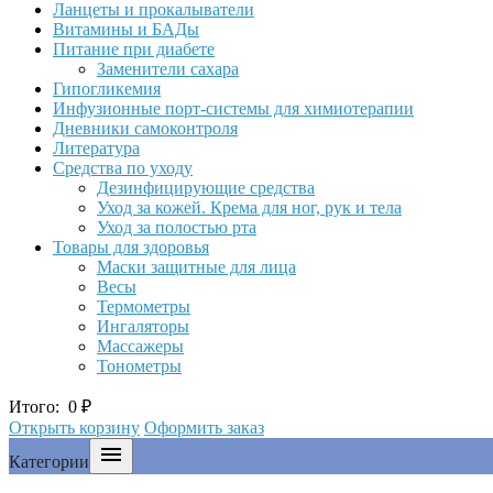
Ланцеты и прокалыватели
Витамины и БАДы
Питание при диабете
Заменители сахара
Гипогликемия
Инфузионные порт-системы для химиотерапии
Дневники самоконтроля
Литература
Средства по уходу
Дезинфицирующие средства
Уход за кожей. Крема для ног, рук и тела
Уход за полостью рта
Товары для здоровья
Маски защитные для лица
Весы
Термометры
Ингаляторы
Массажеры
Тонометры
Итого:
0
₽
Открыть корзину
Оформить заказ

Категории