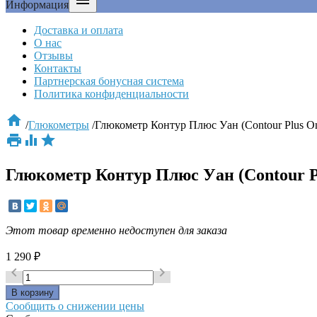

Информация
Доставка и оплата
О нас
Отзывы
Контакты
Партнерская бонусная система
Политика конфиденциальности

/
Глюкометры
/
Глюкометр Контур Плюс Уан (Contour Plus O



Глюкометр Контур Плюс Уан (Contour P
Этот товар временно недоступен для заказа
1 290
₽


Сообщить о снижении цены