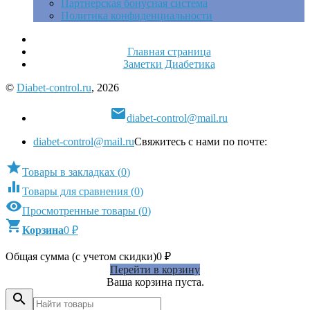
Партнерская бонусная система
Политика конфиденциальности
Главная страница
Заметки Диабетика
©
Diabet-control.ru
, 2026

diabet-control@mail.ru
diabet-control@mail.ru
Свяжитесь с нами по почте:

Товары в закладках
(
0
)

Товары для сравнения
(
0
)

Просмотренные товары
(
0
)

Корзина
0
₽
Общая сумма (с учетом скидки)
0
₽
Перейти в корзину
Ваша корзина пуста.
