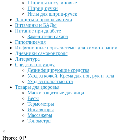
Шприцы инсулиновые
Шприц-ручки
Иглы для шприц-ручек
Ланцеты и прокалыватели
Витамины и БАДы
Питание при диабете
Заменители сахара
Гипогликемия
Инфузионные порт-системы для химиотерапии
Дневники самоконтроля
Литература
Средства по уходу
Дезинфицирующие средства
Уход за кожей. Крема для ног, рук и тела
Уход за полостью рта
Товары для здоровья
Маски защитные для лица
Весы
Термометры
Ингаляторы
Массажеры
Тонометры
×
Итого:
0
₽