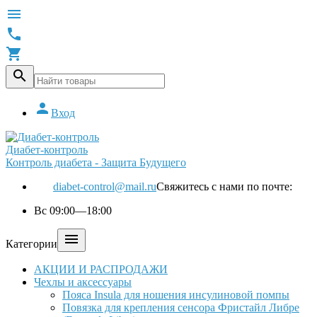





Вход
Диабет-контроль
Контроль диабета - Защита Будущего
diabet-control@mail.ru
Свяжитесь с нами по почте:
Вс 09:00—18:00

Категории
АКЦИИ И РАСПРОДАЖИ
Чехлы и аксессуары
Пояса Insula для ношения инсулиновой помпы
Повязка для крепления сенсора Фристайл Либре