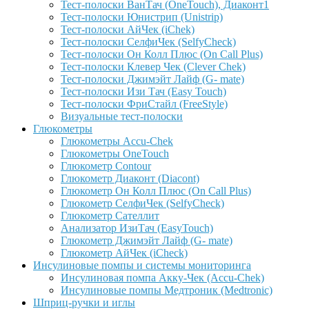
Тест-полоски ВанТач (OneTouch), Диаконт1
Тест-полоски Юнистрип (Unistrip)
Тест-полоски АйЧек (iChek)
Тест-полоски СелфиЧек (SelfyCheck)
Тест-полоски Он Колл Плюс (On Call Plus)
Тест-полоски Клевер Чек (Clever Chek)
Тест-полоски Джимэйт Лайф (G- mate)
Тест-полоски Изи Тач (Easy Touch)
Тест-полоски ФриCтайл (FreeStyle)
Визуальные тест-полоски
Глюкометры
Глюкометры Accu-Сhek
Глюкометры OneTouch
Глюкометр Contour
Глюкометр Диаконт (Diacont)
Глюкометр Он Колл Плюс (On Call Plus)
Глюкометр СелфиЧек (SelfyCheck)
Глюкометр Сателлит
Анализатор ИзиТач (EasyTouch)
Глюкометр Джимэйт Лайф (G- mate)
Глюкометр АйЧек (iCheck)
Инсулиновые помпы и системы мониторинга
Инсулиновая помпа Акку-Чек (Accu-Chek)
Инсулиновые помпы Медтроник (Medtronic)
Шприц-ручки и иглы