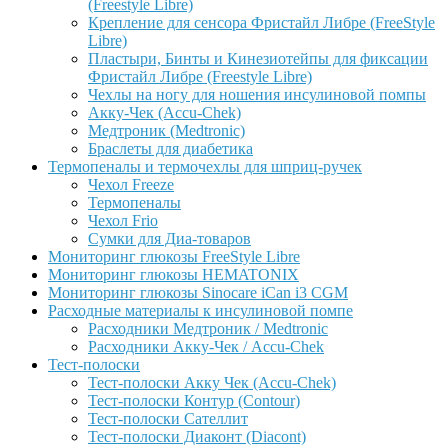
(Freestyle Libre)
Крепление для сенсора Фристайл Либре (FreeStyle
Libre)
Пластыри, Бинты и Кинезиотейпы для фиксации
Фристайл Либре (Freestyle Libre)
Чехлы на ногу для ношения инсулиновой помпы
Акку-Чек (Accu-Chek)
Медтроник (Medtronic)
Браслеты для диабетика
Термопеналы и термочехлы для шприц-ручек
Чехол Freeze
Термопеналы
Чехол Frio
Сумки для Диа-товаров
Мониторинг глюкозы FreeStyle Libre
Мониторинг глюкозы HEMATONIX
Мониторинг глюкозы Sinocare iCan i3 CGM
Расходные материалы к инсулиновой помпе
Расходники Медтроник / Medtronic
Расходники Акку-Чек / Accu-Chek
Тест-полоски
Тест-полоски Акку Чек (Accu-Chek)
Тест-полоски Контур (Contour)
Тест-полоски Сателлит
Тест-полоски Диаконт (Diacont)