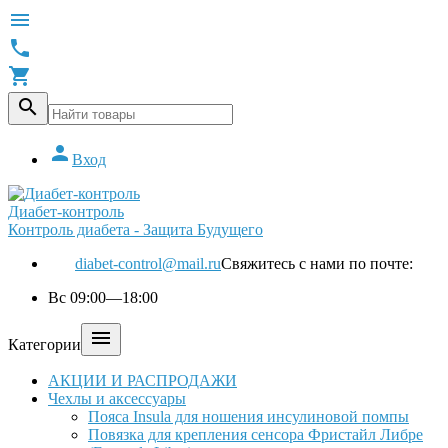





Вход
Диабет-контроль
Контроль диабета - Защита Будущего
diabet-control@mail.ru
Свяжитесь с нами по почте:
Вс 09:00—18:00

Категории
АКЦИИ И РАСПРОДАЖИ
Чехлы и аксессуары
Пояса Insula для ношения инсулиновой помпы
Повязка для крепления сенсора Фристайл Либре