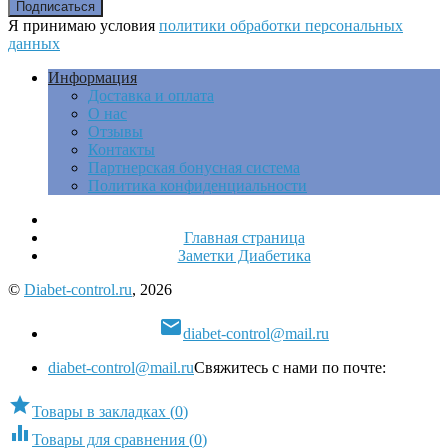
Я принимаю условия
политики обработки персональных
данных
Информация
Доставка и оплата
О нас
Отзывы
Контакты
Партнерская бонусная система
Политика конфиденциальности
Главная страница
Заметки Диабетика
©
Diabet-control.ru
, 2026

diabet-control@mail.ru
diabet-control@mail.ru
Свяжитесь с нами по почте:

Товары в закладках
(
0
)

Товары для сравнения
(
0
)