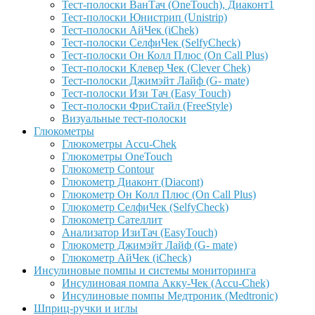
Тест-полоски ВанТач (OneTouch), Диаконт1
Тест-полоски Юнистрип (Unistrip)
Тест-полоски АйЧек (iChek)
Тест-полоски СелфиЧек (SelfyCheck)
Тест-полоски Он Колл Плюс (On Call Plus)
Тест-полоски Клевер Чек (Clever Chek)
Тест-полоски Джимэйт Лайф (G- mate)
Тест-полоски Изи Тач (Easy Touch)
Тест-полоски ФриCтайл (FreeStyle)
Визуальные тест-полоски
Глюкометры
Глюкометры Accu-Сhek
Глюкометры OneTouch
Глюкометр Contour
Глюкометр Диаконт (Diacont)
Глюкометр Он Колл Плюс (On Call Plus)
Глюкометр СелфиЧек (SelfyCheck)
Глюкометр Сателлит
Анализатор ИзиТач (EasyTouch)
Глюкометр Джимэйт Лайф (G- mate)
Глюкометр АйЧек (iCheck)
Инсулиновые помпы и системы мониторинга
Инсулиновая помпа Акку-Чек (Accu-Chek)
Инсулиновые помпы Медтроник (Medtronic)
Шприц-ручки и иглы