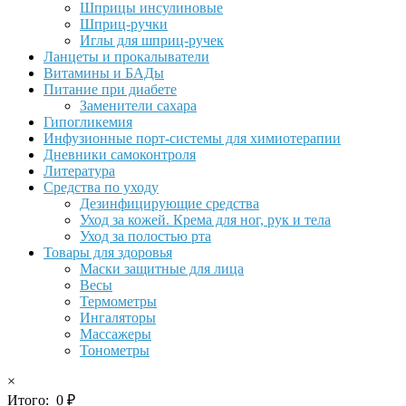
Шприцы инсулиновые
Шприц-ручки
Иглы для шприц-ручек
Ланцеты и прокалыватели
Витамины и БАДы
Питание при диабете
Заменители сахара
Гипогликемия
Инфузионные порт-системы для химиотерапии
Дневники самоконтроля
Литература
Средства по уходу
Дезинфицирующие средства
Уход за кожей. Крема для ног, рук и тела
Уход за полостью рта
Товары для здоровья
Маски защитные для лица
Весы
Термометры
Ингаляторы
Массажеры
Тонометры
×
Итого:
0
₽