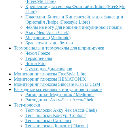
(Freestyle Libre)
Крепление для сенсора Фристайл Либре (FreeStyle
Libre)
Пластыри, Бинты и Кинезиотейпы для фиксации
Фристайл Либре (Freestyle Libre)
Чехлы на ногу для ношения инсулиновой помпы
Акку-Чек (Accu-Chek)
Медтроник (Medtronic)
Браслеты для диабетика
Термопеналы и термочехлы для шприц-ручек
Чехол Freeze
Термопеналы
Чехол Frio
Сумки для Диа-товаров
Мониторинг глюкозы FreeStyle Libre
Мониторинг глюкозы HEMATONIX
Мониторинг глюкозы Sinocare iCan i3 CGM
Расходные материалы к инсулиновой помпе
Расходники Медтроник / Medtronic
Расходники Акку-Чек / Accu-Chek
Тест-полоски
Тест-полоски Акку Чек (Accu-Chek)
Тест-полоски Контур (Contour)
Тест-полоски Сателлит
Тест-полоски Диаконт (Diacont)