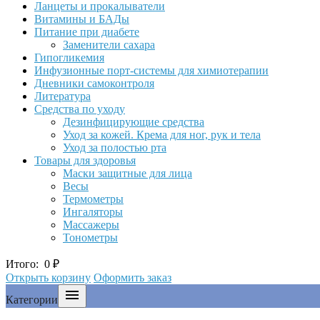
Ланцеты и прокалыватели
Витамины и БАДы
Питание при диабете
Заменители сахара
Гипогликемия
Инфузионные порт-системы для химиотерапии
Дневники самоконтроля
Литература
Средства по уходу
Дезинфицирующие средства
Уход за кожей. Крема для ног, рук и тела
Уход за полостью рта
Товары для здоровья
Маски защитные для лица
Весы
Термометры
Ингаляторы
Массажеры
Тонометры
Итого:
0
₽
Открыть корзину
Оформить заказ

Категории