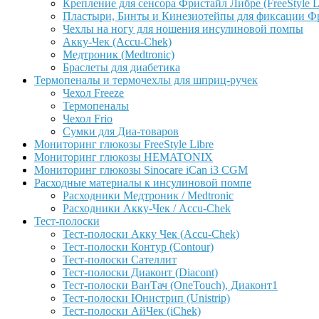
Крепление для сенсора Фристайл Либре (FreeStyle L
Пластыри, Бинты и Кинезиотейпы для фиксации Фрис
Чехлы на ногу для ношения инсулиновой помпы
Акку-Чек (Accu-Chek)
Медтроник (Medtronic)
Браслеты для диабетика
Термопеналы и термочехлы для шприц-ручек
Чехол Freeze
Термопеналы
Чехол Frio
Сумки для Диа-товаров
Мониторинг глюкозы FreeStyle Libre
Мониторинг глюкозы HEMATONIX
Мониторинг глюкозы Sinocare iCan i3 CGM
Расходные материалы к инсулиновой помпе
Расходники Медтроник / Medtronic
Расходники Акку-Чек / Accu-Chek
Тест-полоски
Тест-полоски Акку Чек (Accu-Chek)
Тест-полоски Контур (Contour)
Тест-полоски Сателлит
Тест-полоски Диаконт (Diacont)
Тест-полоски ВанТач (OneTouch), Диаконт1
Тест-полоски Юнистрип (Unistrip)
Тест-полоски АйЧек (iChek)