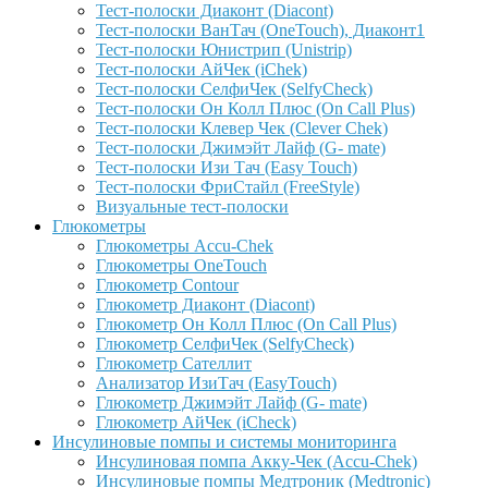
Тест-полоски Диаконт (Diacont)
Тест-полоски ВанТач (OneTouch), Диаконт1
Тест-полоски Юнистрип (Unistrip)
Тест-полоски АйЧек (iChek)
Тест-полоски СелфиЧек (SelfyCheck)
Тест-полоски Он Колл Плюс (On Call Plus)
Тест-полоски Клевер Чек (Clever Chek)
Тест-полоски Джимэйт Лайф (G- mate)
Тест-полоски Изи Тач (Easy Touch)
Тест-полоски ФриCтайл (FreeStyle)
Визуальные тест-полоски
Глюкометры
Глюкометры Accu-Сhek
Глюкометры OneTouch
Глюкометр Contour
Глюкометр Диаконт (Diacont)
Глюкометр Он Колл Плюс (On Call Plus)
Глюкометр СелфиЧек (SelfyCheck)
Глюкометр Сателлит
Анализатор ИзиТач (EasyTouch)
Глюкометр Джимэйт Лайф (G- mate)
Глюкометр АйЧек (iCheck)
Инсулиновые помпы и системы мониторинга
Инсулиновая помпа Акку-Чек (Accu-Chek)
Инсулиновые помпы Медтроник (Medtronic)