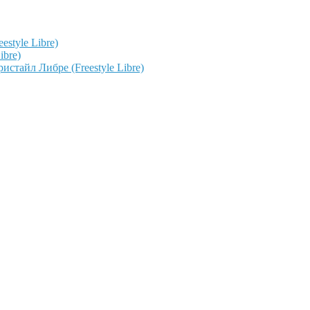
style Libre)
ibre)
тайл Либре (Freestyle Libre)