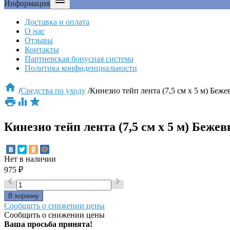

Информация
Доставка и оплата
О нас
Отзывы
Контакты
Партнерская бонусная система
Политика конфиденциальности

/
Средства по уходу
/
Кинезио тейп лента (7,5 см х 5 м) Беж



Кинезио тейп лента (7,5 см х 5 м) Беже
Нет в наличии
975
₽


Сообщить о снижении цены
Сообщить о снижении цены
Ваша просьба принята!