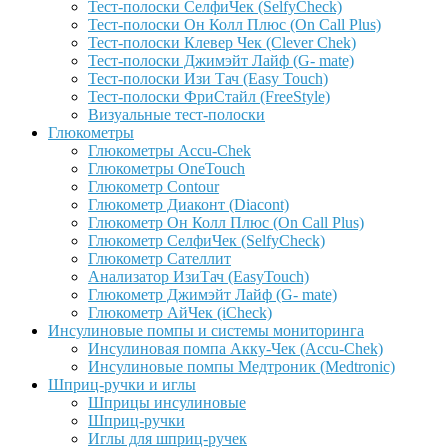
Тест-полоски СелфиЧек (SelfyCheck)
Тест-полоски Он Колл Плюс (On Call Plus)
Тест-полоски Клевер Чек (Clever Chek)
Тест-полоски Джимэйт Лайф (G- mate)
Тест-полоски Изи Тач (Easy Touch)
Тест-полоски ФриCтайл (FreeStyle)
Визуальные тест-полоски
Глюкометры
Глюкометры Accu-Сhek
Глюкометры OneTouch
Глюкометр Contour
Глюкометр Диаконт (Diacont)
Глюкометр Он Колл Плюс (On Call Plus)
Глюкометр СелфиЧек (SelfyCheck)
Глюкометр Сателлит
Анализатор ИзиТач (EasyTouch)
Глюкометр Джимэйт Лайф (G- mate)
Глюкометр АйЧек (iCheck)
Инсулиновые помпы и системы мониторинга
Инсулиновая помпа Акку-Чек (Accu-Chek)
Инсулиновые помпы Медтроник (Medtronic)
Шприц-ручки и иглы
Шприцы инсулиновые
Шприц-ручки
Иглы для шприц-ручек