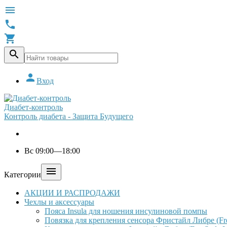





Вход
Диабет-контроль
Контроль диабета - Защита Будущего
Вс 09:00—18:00

Категории
АКЦИИ И РАСПРОДАЖИ
Чехлы и аксессуары
Пояса Insula для ношения инсулиновой помпы
Повязка для крепления сенсора Фристайл Либре (Free