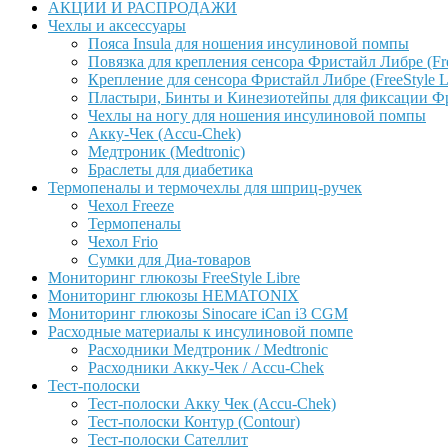
АКЦИИ И РАСПРОДАЖИ
Чехлы и аксессуары
Пояса Insula для ношения инсулиновой помпы
Повязка для крепления сенсора Фристайл Либре (Free
Крепление для сенсора Фристайл Либре (FreeStyle L
Пластыри, Бинты и Кинезиотейпы для фиксации Фрис
Чехлы на ногу для ношения инсулиновой помпы
Акку-Чек (Accu-Chek)
Медтроник (Medtronic)
Браслеты для диабетика
Термопеналы и термочехлы для шприц-ручек
Чехол Freeze
Термопеналы
Чехол Frio
Сумки для Диа-товаров
Мониторинг глюкозы FreeStyle Libre
Мониторинг глюкозы HEMATONIX
Мониторинг глюкозы Sinocare iCan i3 CGM
Расходные материалы к инсулиновой помпе
Расходники Медтроник / Medtronic
Расходники Акку-Чек / Accu-Chek
Тест-полоски
Тест-полоски Акку Чек (Accu-Chek)
Тест-полоски Контур (Contour)
Тест-полоски Сателлит