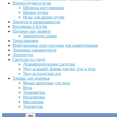
Шприц-ручки и иглы
Шприцы инсулиновые
Шприц-ручки
Иглы для шприц-ручек
Ланцеты и прокалыватели
Витамины и БАДы
Питание при диабете
Заменители сахара
Гипогликемия
Инфузионные порт-системы для химиотерапии
Дневники самоконтроля
Литература
Средства по уходу
Дезинфицирующие средства
Уход за кожей. Крема для ног, рук и тела
Уход за полостью рта
Товары для здоровья
Маски защитные для лица
Весы
Термометры
Ингаляторы
Массажеры
Тонометры