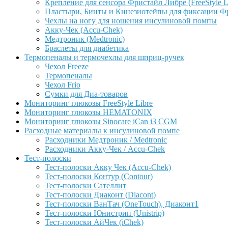
Крепление для сенсора Фристайл Либре (FreeStyle L
Пластыри, Бинты и Кинезиотейпы для фиксации Фрис
Чехлы на ногу для ношения инсулиновой помпы
Акку-Чек (Accu-Chek)
Медтроник (Medtronic)
Браслеты для диабетика
Термопеналы и термочехлы для шприц-ручек
Чехол Freeze
Термопеналы
Чехол Frio
Сумки для Диа-товаров
Мониторинг глюкозы FreeStyle Libre
Мониторинг глюкозы HEMATONIX
Мониторинг глюкозы Sinocare iCan i3 CGM
Расходные материалы к инсулиновой помпе
Расходники Медтроник / Medtronic
Расходники Акку-Чек / Accu-Chek
Тест-полоски
Тест-полоски Акку Чек (Accu-Chek)
Тест-полоски Контур (Contour)
Тест-полоски Сателлит
Тест-полоски Диаконт (Diacont)
Тест-полоски ВанТач (OneTouch), Диаконт1
Тест-полоски Юнистрип (Unistrip)
Тест-полоски АйЧек (iChek)