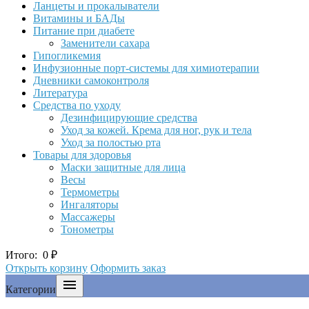
Ланцеты и прокалыватели
Витамины и БАДы
Питание при диабете
Заменители сахара
Гипогликемия
Инфузионные порт-системы для химиотерапии
Дневники самоконтроля
Литература
Средства по уходу
Дезинфицирующие средства
Уход за кожей. Крема для ног, рук и тела
Уход за полостью рта
Товары для здоровья
Маски защитные для лица
Весы
Термометры
Ингаляторы
Массажеры
Тонометры
Итого:
0
₽
Открыть корзину
Оформить заказ

Категории