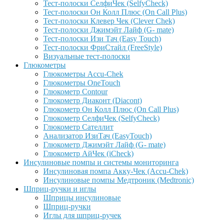
Тест-полоски СелфиЧек (SelfyCheck)
Тест-полоски Он Колл Плюс (On Call Plus)
Тест-полоски Клевер Чек (Clever Chek)
Тест-полоски Джимэйт Лайф (G- mate)
Тест-полоски Изи Тач (Easy Touch)
Тест-полоски ФриCтайл (FreeStyle)
Визуальные тест-полоски
Глюкометры
Глюкометры Accu-Сhek
Глюкометры OneTouch
Глюкометр Contour
Глюкометр Диаконт (Diacont)
Глюкометр Он Колл Плюс (On Call Plus)
Глюкометр СелфиЧек (SelfyCheck)
Глюкометр Сателлит
Анализатор ИзиТач (EasyTouch)
Глюкометр Джимэйт Лайф (G- mate)
Глюкометр АйЧек (iCheck)
Инсулиновые помпы и системы мониторинга
Инсулиновая помпа Акку-Чек (Accu-Chek)
Инсулиновые помпы Медтроник (Medtronic)
Шприц-ручки и иглы
Шприцы инсулиновые
Шприц-ручки
Иглы для шприц-ручек