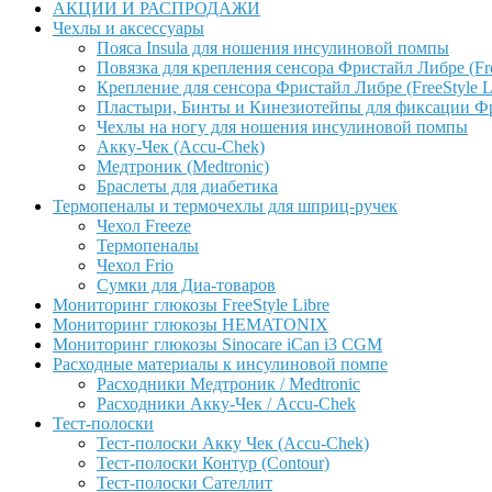
АКЦИИ И РАСПРОДАЖИ
Чехлы и аксессуары
Пояса Insula для ношения инсулиновой помпы
Повязка для крепления сенсора Фристайл Либре (Free
Крепление для сенсора Фристайл Либре (FreeStyle L
Пластыри, Бинты и Кинезиотейпы для фиксации Фрис
Чехлы на ногу для ношения инсулиновой помпы
Акку-Чек (Accu-Chek)
Медтроник (Medtronic)
Браслеты для диабетика
Термопеналы и термочехлы для шприц-ручек
Чехол Freeze
Термопеналы
Чехол Frio
Сумки для Диа-товаров
Мониторинг глюкозы FreeStyle Libre
Мониторинг глюкозы HEMATONIX
Мониторинг глюкозы Sinocare iCan i3 CGM
Расходные материалы к инсулиновой помпе
Расходники Медтроник / Medtronic
Расходники Акку-Чек / Accu-Chek
Тест-полоски
Тест-полоски Акку Чек (Accu-Chek)
Тест-полоски Контур (Contour)
Тест-полоски Сателлит