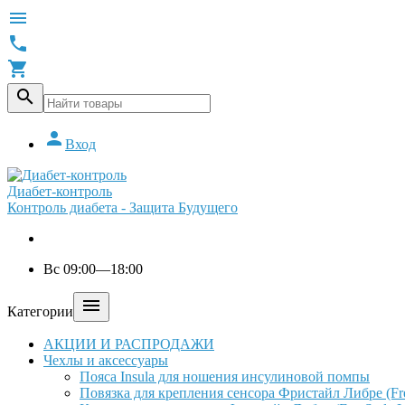





Вход
Диабет-контроль
Контроль диабета - Защита Будущего
Вс 09:00—18:00

Категории
АКЦИИ И РАСПРОДАЖИ
Чехлы и аксессуары
Пояса Insula для ношения инсулиновой помпы
Повязка для крепления сенсора Фристайл Либре (Free