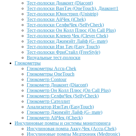
Тест-полоски Диаконт (Diacont)
Тест-полоски ВанТач (OneTouch), Диаконт1
Тест-полоски Юнистрип (Unistrip)
Тест-полоски АйЧек (iChek)
Тест-полоски СелфиЧек (SelfyCheck)
Тест-полоски Он Колл Плюс (On Call Plus)
Тест-полоски Клевер Чек (Clever Chek)
Тест-полоски Джимэйт Лайф (G- mate)
Тест-полоски Изи Тач (Easy Touch)
Тест-полоски ФриCтайл (FreeStyle)
Визуальные тест-полоски
Глюкометры
Глюкометры Accu-Сhek
Глюкометры OneTouch
Глюкометр Contour
Глюкометр Диаконт (Diacont)
Глюкометр Он Колл Плюс (On Call Plus)
Глюкометр СелфиЧек (SelfyCheck)
Глюкометр Сателлит
Анализатор ИзиТач (EasyTouch)
Глюкометр Джимэйт Лайф (G- mate)
Глюкометр АйЧек (iCheck)
Инсулиновые помпы и системы мониторинга
Инсулиновая помпа Акку-Чек (Accu-Chek)
Инсулиновые помпы Медтроник (Medtronic)