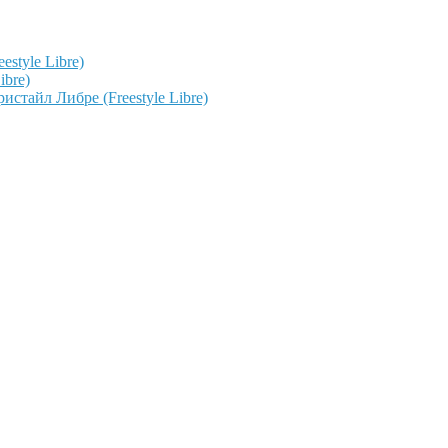
style Libre)
ibre)
тайл Либре (Freestyle Libre)