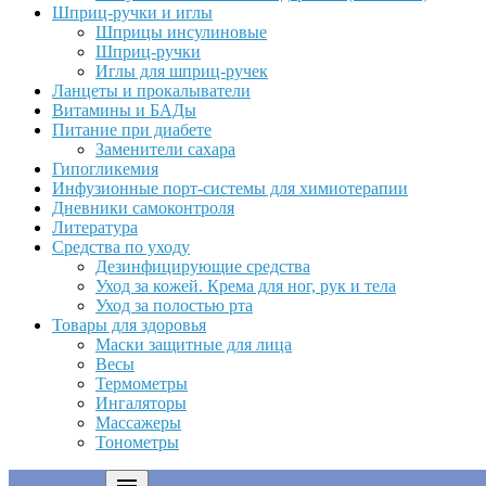
Шприц-ручки и иглы
Шприцы инсулиновые
Шприц-ручки
Иглы для шприц-ручек
Ланцеты и прокалыватели
Витамины и БАДы
Питание при диабете
Заменители сахара
Гипогликемия
Инфузионные порт-системы для химиотерапии
Дневники самоконтроля
Литература
Средства по уходу
Дезинфицирующие средства
Уход за кожей. Крема для ног, рук и тела
Уход за полостью рта
Товары для здоровья
Маски защитные для лица
Весы
Термометры
Ингаляторы
Массажеры
Тонометры