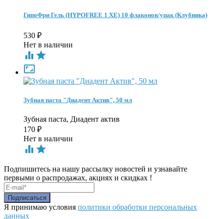
ГипоФри Гель (HYPOFREE 1 ХЕ) 10 флаконов/упак (Клубника)
530
₽
Нет в наличии



Зубная паста "Диадент Актив", 50 мл
Зубная паста, Диадент актив
170
₽
Нет в наличии


Подпишитесь на нашу рассылку новостей и узнавайте
первыми о распродажах, акциях и скидках !
Я принимаю условия
политики обработки персональных
данных