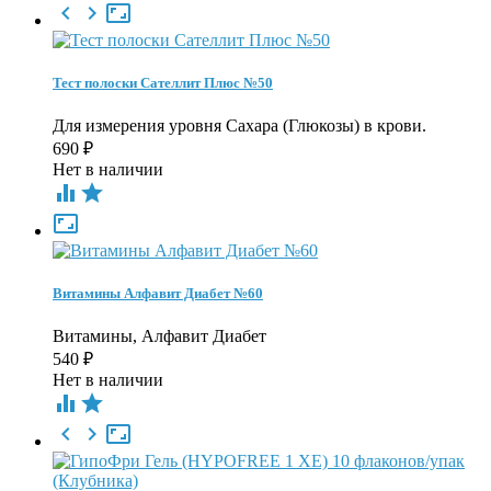



Тест полоски Сателлит Плюс №50
Для измерения уровня Сахара (Глюкозы) в крови.
690
₽
Нет в наличии



Витамины Алфавит Диабет №60
Витамины, Алфавит Диабет
540
₽
Нет в наличии




