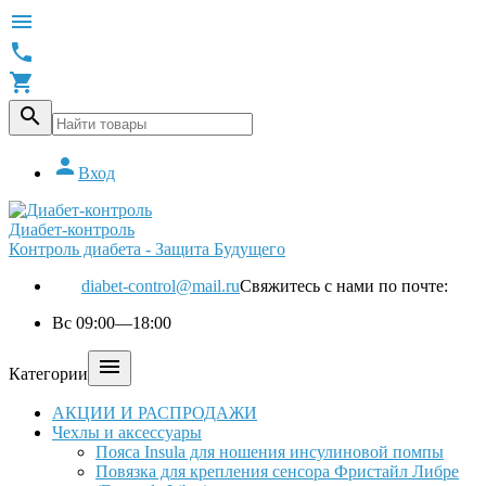





Вход
Диабет-контроль
Контроль диабета - Защита Будущего
diabet-control@mail.ru
Свяжитесь с нами по почте:
Вс 09:00—18:00

Категории
АКЦИИ И РАСПРОДАЖИ
Чехлы и аксессуары
Пояса Insula для ношения инсулиновой помпы
Повязка для крепления сенсора Фристайл Либре