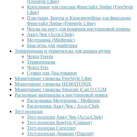
(Freestyle Libre)
Крепление для сенсора Фристайл Либре (FreeStyle
Libre)
Пластыри, Бинты и Кинезиотейпы для фиксации
Фристайл Либре (Freestyle Libre)
Чехлы на ногу для ношения инсулиновой помпы
Акку-Чек (Accu-Chek)
Медтроник (Medtronic)
Браслеты для диабетика
Термопеналы и термочехлы для шприц-ручек
Чехол Freeze
Термопеналы
Чехол Frio
Сумки для Диа-товаров
Мониторинг глюкозы FreeStyle Libre
Мониторинг глюкозы HEMATONIX
Мониторинг глюкозы Sinocare iCan i3 CGM
Расходные материалы к инсулиновой помпе
Расходники Медтроник / Medtronic
Расходники Акку-Чек / Accu-Chek
Тест-полоски
Тест-полоски Акку Чек (Accu-Chek)
Тест-полоски Контур (Contour)
Тест-полоски Сателлит
Тест-полоски Диаконт (Diacont)