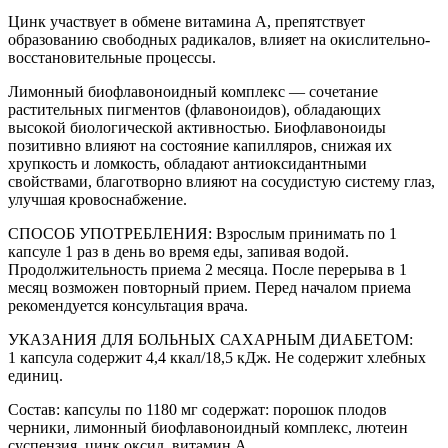
Цинк участвует в обмене витамина А, препятствует
образованию свободных радикалов, влияет на окислительно-
восстановительные процессы.
Лимонный биофлавоноидный комплекс — сочетание
растительных пигментов (флавоноидов), обладающих
высокой биологической активностью. Биофлавоноиды
позитивно влияют на состояние капилляров, снижая их
хрупкость и ломкость, обладают антиоксидантными
свойствами, благотворно влияют на сосудистую систему глаз,
улучшая кровоснабжение.
СПОСОБ УПОТРЕБЛЕНИЯ: Взрослым принимать по 1
капсуле 1 раз в день во время еды, запивая водой.
Продолжительность приема 2 месяца. После перерыва в 1
месяц возможен повторный прием. Перед началом приема
рекомендуется консультация врача.
УКАЗАНИЯ ДЛЯ БОЛЬНЫХ САХАРНЫМ ДИАБЕТОМ:
1 капсула содержит 4,4 ккал/18,5 кДж. Не содержит хлебных
единиц.
Состав: капсулы по 1180 мг содержат: порошок плодов
черники, лимонный биофлавоноидный комплекс, лютеин
суспензия, цинк оксид, витамин А.