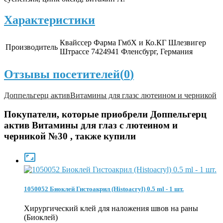
Характеристики
Квайссер Фарма ГмбХ и Ко.КГ Шлезвигер
Производитель
Штрассе 7424941 Фленсбург, Германия
Отзывы посетителей(
0
)
Доппельгерц актив
Витамины для глаз
с лютеином и черникой
Покупатели, которые приобрели Доппельгерц
актив Витамины для глаз с лютеином и
черникой №30 , также купили

1050052 Биоклей Гистоакрил (Histoacryl) 0.5 ml - 1 шт.
Хирургический клей для наложения швов на раны
(Биоклей)