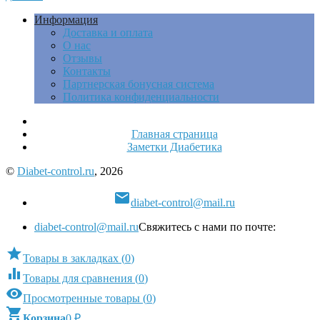
Информация
Доставка и оплата
О нас
Отзывы
Контакты
Партнерская бонусная система
Политика конфиденциальности
Главная страница
Заметки Диабетика
©
Diabet-control.ru
, 2026

diabet-control@mail.ru
diabet-control@mail.ru
Свяжитесь с нами по почте:

Товары в закладках
(
0
)

Товары для сравнения
(
0
)

Просмотренные товары
(
0
)

Корзина
0
₽