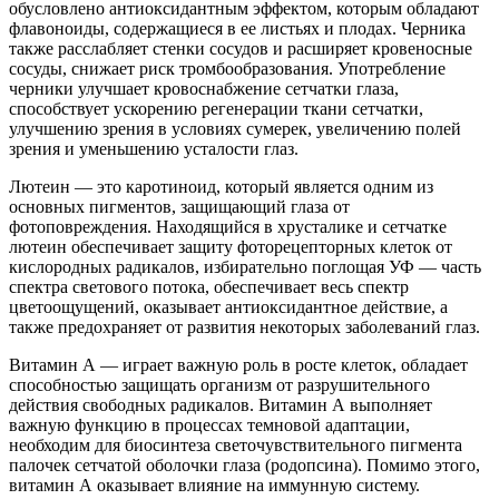
обусловлено антиоксидантным эффектом, которым обладают
флавоноиды, содержащиеся в ее листьях и плодах. Черника
также расслабляет стенки сосудов и расширяет кровеносные
сосуды, снижает риск тромбообразования. Употребление
черники улучшает кровоснабжение сетчатки глаза,
способствует ускорению регенерации ткани сетчатки,
улучшению зрения в условиях сумерек, увеличению полей
зрения и уменьшению усталости глаз.
Лютеин — это каротиноид, который является одним из
основных пигментов, защищающий глаза от
фотоповреждения. Находящийся в хрусталике и сетчатке
лютеин обеспечивает защиту фоторецепторных клеток от
кислородных радикалов, избирательно поглощая УФ — часть
спектра светового потока, обеспечивает весь спектр
цветоощущений, оказывает антиоксидантное действие, а
также предохраняет от развития некоторых заболеваний глаз.
Витамин А — играет важную роль в росте клеток, обладает
способностью защищать организм от разрушительного
действия свободных радикалов. Витамин А выполняет
важную функцию в процессах темновой адаптации,
необходим для биосинтеза светочувствительного пигмента
палочек сетчатой оболочки глаза (родопсина). Помимо этого,
витамин А оказывает влияние на иммунную систему.