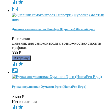



Дневник самоконтроля Гипофри (Hypofree) Желтый цвет
В наличии
Дневник для самоконтроля с возможностью строить
графики.
330
₽



Ручка инсулиновая Хумапен Эрго (HumaPen Ergo)
2 600
₽
Нет в наличии

