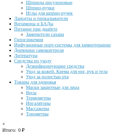
Шприцы инсулиновые
Шприц-ручки
Иглы для шприц-ручек
Ланцеты и прокалыватели
Витамины и БАДы
Питание при диабете
Заменители сахара
Гипогликемия
Инфузионные порт-системы для химиотерапии
Дневники самоконтроля
Литература
Средства по уходу
Дезинфицирующие средства
Уход за кожей. Крема для ног, рук и тела
Уход за полостью рта
Товары для здоровья
Маски защитные для лица
Весы
Термометры
Ингаляторы
Массажеры
Тонометры
×
Итого:
0
₽