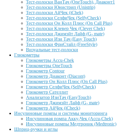
Тест-полоски ВанТач (OneTouch), Диаконт1
Тест-полоски Юнистрип (Unistrip)
Тест-полоски АйЧек (iChek)
Тест-полоски СелфиЧек (SelfyCheck)
Тест-полоски Он Колл Плюс (On Call Plus)
Тест-полоски Клевер Чек (Clever Chek)
Тест-полоски Джимэйт Лайф (G- mate)
Тест-полоски Изи Тач (Easy Touch)
Тест-полоски ФриCтайл (FreeStyle)
Визуальные тест-полоски
Глюкометры
Глюкометры Accu-Сhek
Глюкометры OneTouch
Глюкометр Contour
Глюкометр Диаконт (Diacont)
Глюкометр Он Колл Плюс (On Call Plus)
Глюкометр СелфиЧек (SelfyCheck)
Глюкометр Сателлит
Анализатор ИзиТач (EasyTouch)
Глюкометр Джимэйт Лайф (G- mate)
Глюкометр АйЧек (iCheck)
Инсулиновые помпы и системы мониторинга
Инсулиновая помпа Акку-Чек (Accu-Chek)
Инсулиновые помпы Медтроник (Medtronic)
Шприц-ручки и иглы