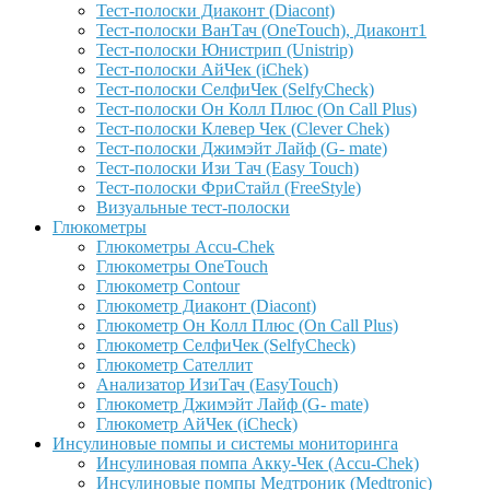
Тест-полоски Диаконт (Diacont)
Тест-полоски ВанТач (OneTouch), Диаконт1
Тест-полоски Юнистрип (Unistrip)
Тест-полоски АйЧек (iChek)
Тест-полоски СелфиЧек (SelfyCheck)
Тест-полоски Он Колл Плюс (On Call Plus)
Тест-полоски Клевер Чек (Clever Chek)
Тест-полоски Джимэйт Лайф (G- mate)
Тест-полоски Изи Тач (Easy Touch)
Тест-полоски ФриCтайл (FreeStyle)
Визуальные тест-полоски
Глюкометры
Глюкометры Accu-Сhek
Глюкометры OneTouch
Глюкометр Contour
Глюкометр Диаконт (Diacont)
Глюкометр Он Колл Плюс (On Call Plus)
Глюкометр СелфиЧек (SelfyCheck)
Глюкометр Сателлит
Анализатор ИзиТач (EasyTouch)
Глюкометр Джимэйт Лайф (G- mate)
Глюкометр АйЧек (iCheck)
Инсулиновые помпы и системы мониторинга
Инсулиновая помпа Акку-Чек (Accu-Chek)
Инсулиновые помпы Медтроник (Medtronic)