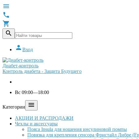





Вход
Диабет-контроль
Контроль диабета - Защита Будущего
Вс 09:00—18:00

Категории
АКЦИИ И РАСПРОДАЖИ
Чехлы и аксессуары
Пояса Insula для ношения инсулиновой помпы
Повязка для крепления сенсора Фристайл Либре (Free