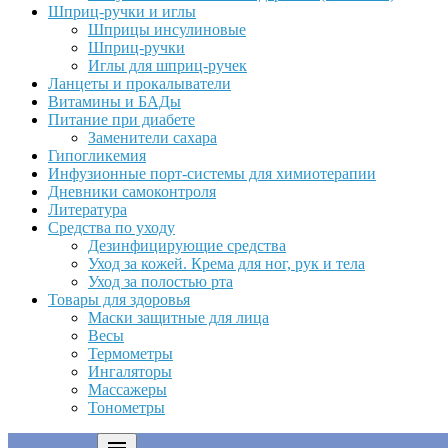
Шприц-ручки и иглы
Шприцы инсулиновые
Шприц-ручки
Иглы для шприц-ручек
Ланцеты и прокалыватели
Витамины и БАДы
Питание при диабете
Заменители сахара
Гипогликемия
Инфузионные порт-системы для химиотерапии
Дневники самоконтроля
Литература
Средства по уходу
Дезинфицирующие средства
Уход за кожей. Крема для ног, рук и тела
Уход за полостью рта
Товары для здоровья
Маски защитные для лица
Весы
Термометры
Ингаляторы
Массажеры
Тонометры