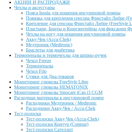
АКЦИИ И РАСПРОДАЖИ
Чехлы и аксессуары
Пояса Insula для ношения инсулиновой помпы
Повязка для крепления сенсора Фристайл Либре (Free
Крепление для сенсора Фристайл Либре (FreeStyle L
Пластыри, Бинты и Кинезиотейпы для фиксации Фрис
Чехлы на ногу для ношения инсулиновой помпы
Акку-Чек (Accu-Chek)
Медтроник (Medtronic)
Браслеты для диабетика
Термопеналы и термочехлы для шприц-ручек
Чехол Freeze
Термопеналы
Чехол Frio
Сумки для Диа-товаров
Мониторинг глюкозы FreeStyle Libre
Мониторинг глюкозы HEMATONIX
Мониторинг глюкозы Sinocare iCan i3 CGM
Расходные материалы к инсулиновой помпе
Расходники Медтроник / Medtronic
Расходники Акку-Чек / Accu-Chek
Тест-полоски
Тест-полоски Акку Чек (Accu-Chek)
Тест-полоски Контур (Contour)
Тест-полоски Сателлит