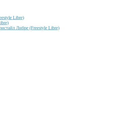
style Libre)
ibre)
тайл Либре (Freestyle Libre)