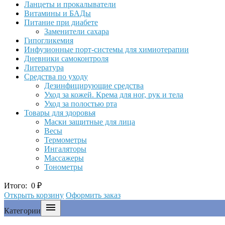
Ланцеты и прокалыватели
Витамины и БАДы
Питание при диабете
Заменители сахара
Гипогликемия
Инфузионные порт-системы для химиотерапии
Дневники самоконтроля
Литература
Средства по уходу
Дезинфицирующие средства
Уход за кожей. Крема для ног, рук и тела
Уход за полостью рта
Товары для здоровья
Маски защитные для лица
Весы
Термометры
Ингаляторы
Массажеры
Тонометры
Итого:
0
₽
Открыть корзину
Оформить заказ

Категории