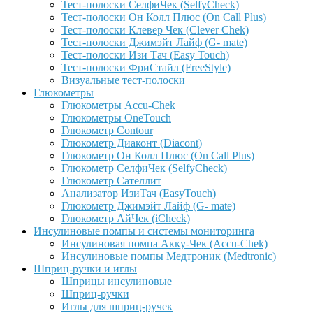
Тест-полоски СелфиЧек (SelfyCheck)
Тест-полоски Он Колл Плюс (On Call Plus)
Тест-полоски Клевер Чек (Clever Chek)
Тест-полоски Джимэйт Лайф (G- mate)
Тест-полоски Изи Тач (Easy Touch)
Тест-полоски ФриCтайл (FreeStyle)
Визуальные тест-полоски
Глюкометры
Глюкометры Accu-Сhek
Глюкометры OneTouch
Глюкометр Contour
Глюкометр Диаконт (Diacont)
Глюкометр Он Колл Плюс (On Call Plus)
Глюкометр СелфиЧек (SelfyCheck)
Глюкометр Сателлит
Анализатор ИзиТач (EasyTouch)
Глюкометр Джимэйт Лайф (G- mate)
Глюкометр АйЧек (iCheck)
Инсулиновые помпы и системы мониторинга
Инсулиновая помпа Акку-Чек (Accu-Chek)
Инсулиновые помпы Медтроник (Medtronic)
Шприц-ручки и иглы
Шприцы инсулиновые
Шприц-ручки
Иглы для шприц-ручек