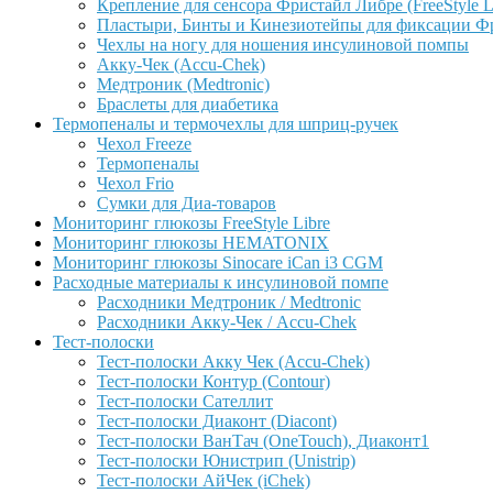
Крепление для сенсора Фристайл Либре (FreeStyle L
Пластыри, Бинты и Кинезиотейпы для фиксации Фрис
Чехлы на ногу для ношения инсулиновой помпы
Акку-Чек (Accu-Chek)
Медтроник (Medtronic)
Браслеты для диабетика
Термопеналы и термочехлы для шприц-ручек
Чехол Freeze
Термопеналы
Чехол Frio
Сумки для Диа-товаров
Мониторинг глюкозы FreeStyle Libre
Мониторинг глюкозы HEMATONIX
Мониторинг глюкозы Sinocare iCan i3 CGM
Расходные материалы к инсулиновой помпе
Расходники Медтроник / Medtronic
Расходники Акку-Чек / Accu-Chek
Тест-полоски
Тест-полоски Акку Чек (Accu-Chek)
Тест-полоски Контур (Contour)
Тест-полоски Сателлит
Тест-полоски Диаконт (Diacont)
Тест-полоски ВанТач (OneTouch), Диаконт1
Тест-полоски Юнистрип (Unistrip)
Тест-полоски АйЧек (iChek)