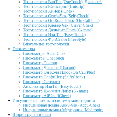
Тест-полоски ВанТач (OneTouch), Диаконт1
Тест-полоски Юнистрип (Unistrip)
Тест-полоски АйЧек (iChek)
Тест-полоски СелфиЧек (SelfyCheck)
Тест-полоски Он Колл Плюс (On Call Plus)
Тест-полоски Клевер Чек (Clever Chek)
Тест-полоски Джимэйт Лайф (G- mate)
Тест-полоски Изи Тач (Easy Touch)
Тест-полоски ФриCтайл (FreeStyle)
Визуальные тест-полоски
Глюкометры
Глюкометры Accu-Сhek
Глюкометры OneTouch
Глюкометр Contour
Глюкометр Диаконт (Diacont)
Глюкометр Он Колл Плюс (On Call Plus)
Глюкометр СелфиЧек (SelfyCheck)
Глюкометр Сателлит
Анализатор ИзиТач (EasyTouch)
Глюкометр Джимэйт Лайф (G- mate)
Глюкометр АйЧек (iCheck)
Инсулиновые помпы и системы мониторинга
Инсулиновая помпа Акку-Чек (Accu-Chek)
Инсулиновые помпы Медтроник (Medtronic)
Шприц-ручки и иглы