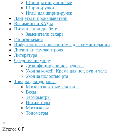
Шприцы инсулиновые
Шприц-ручки
Иглы для шприц-ручек
Ланцеты и прокалыватели
Витамины и БАДы
Питание при диабете
Заменители сахара
Гипогликемия
Инфузионные порт-системы для химиотерапии
Дневники самоконтроля
Литература
Средства по уходу
Дезинфицирующие средства
Уход за кожей. Крема для ног, рук и тела
Уход за полостью рта
Товары для здоровья
Маски защитные для лица
Весы
Термометры
Ингаляторы
Массажеры
Тонометры
×
Итого:
0
₽