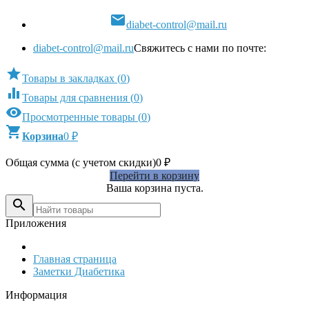

diabet-control@mail.ru
diabet-control@mail.ru
Свяжитесь с нами по почте:

Товары в закладках
(
0
)

Товары для сравнения
(
0
)

Просмотренные товары
(
0
)

Корзина
0
₽
Общая сумма (с учетом скидки)
0
₽
Перейти в корзину
Ваша корзина пуста.

Приложения
Главная страница
Заметки Диабетика
Информация