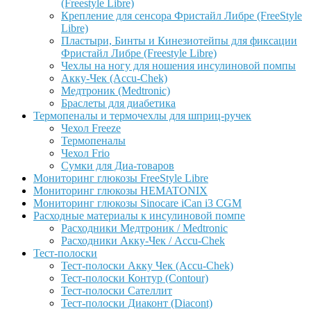
(Freestyle Libre)
Крепление для сенсора Фристайл Либре (FreeStyle
Libre)
Пластыри, Бинты и Кинезиотейпы для фиксации
Фристайл Либре (Freestyle Libre)
Чехлы на ногу для ношения инсулиновой помпы
Акку-Чек (Accu-Chek)
Медтроник (Medtronic)
Браслеты для диабетика
Термопеналы и термочехлы для шприц-ручек
Чехол Freeze
Термопеналы
Чехол Frio
Сумки для Диа-товаров
Мониторинг глюкозы FreeStyle Libre
Мониторинг глюкозы HEMATONIX
Мониторинг глюкозы Sinocare iCan i3 CGM
Расходные материалы к инсулиновой помпе
Расходники Медтроник / Medtronic
Расходники Акку-Чек / Accu-Chek
Тест-полоски
Тест-полоски Акку Чек (Accu-Chek)
Тест-полоски Контур (Contour)
Тест-полоски Сателлит
Тест-полоски Диаконт (Diacont)