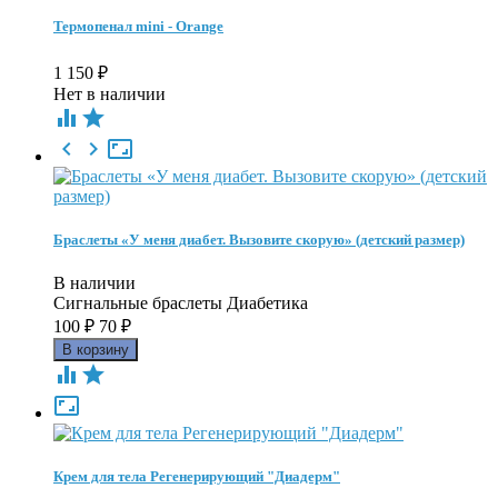
Термопенал mini - Orange
1 150
₽
Нет в наличии





Браслеты «У меня диабет. Вызовите скорую» (детский размер)
В наличии
Сигнальные браслеты Диабетика
100
₽
70
₽



Крем для тела Регенерирующий "Диадерм"