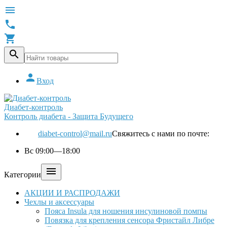





Вход
Диабет-контроль
Контроль диабета - Защита Будущего
diabet-control@mail.ru
Свяжитесь с нами по почте:
Вс 09:00—18:00

Категории
АКЦИИ И РАСПРОДАЖИ
Чехлы и аксессуары
Пояса Insula для ношения инсулиновой помпы
Повязка для крепления сенсора Фристайл Либре