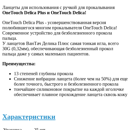
Ланцеты для использования с ручкой для прокалывания
OneTouch Delica Plus и OneTouch Delica!
OneTouch Delica Plus - усовершенствованная версия
полюбившегося многим прокалывателя OneTouch Delica!
Современное устройство для безболезненного прокола
пальца.
У ланцетов ВанТач Делика Плюс самая тонкая игла, всего
30G (0,32мм), обеспечивающая безболезненный прокол
пальца даже у самых маленьких пациентов.
Преимущества:
13 степеней глубины прокола
Снижение вибрации ланцета (более чем на 50%) для еще
более точного, быстрого и безболезненного прокола
тончайшее силиконовое покрытие на каждой иголочке
обеспечивает плавное прохождение ланцета сквозь кожу
Характеристики
Упаковка
25 шт