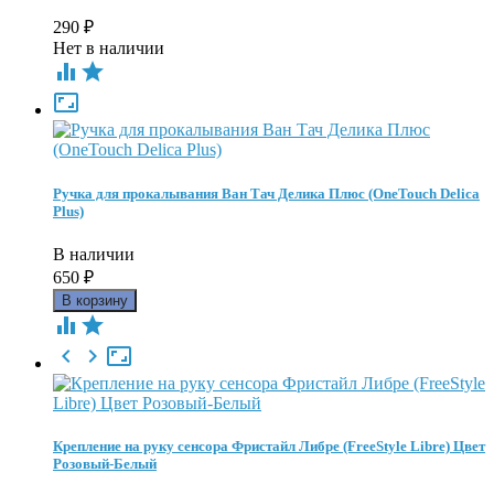
290
₽
Нет в наличии



Ручка для прокалывания Ван Тач Делика Плюс (OneTouch Delica
Plus)
В наличии
650
₽





Крепление на руку сенсора Фристайл Либре (FreeStyle Libre) Цвет
Розовый-Белый