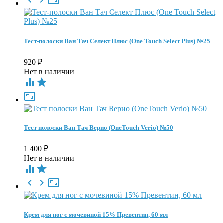



Тест-полоски Ван Тач Селект Плюс (One Touch Select Plus) №25
920
₽
Нет в наличии



Тест полоски Ван Тач Верио (OneTouch Verio) №50
1 400
₽
Нет в наличии





Крем для ног с мочевиной 15% Превентин, 60 мл