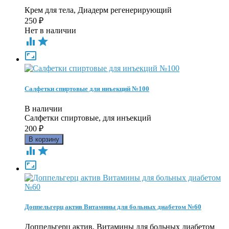
Крем для тела, Диадерм регенерирующий
250
₽
Нет в наличии



Салфетки спиртовые для инъекций №100
В наличии
Салфетки спиртовые, для инъекций
200
₽



Доппельгерц актив Витамины для больных диабетом №60
Доппельгерц актив, Витамины для больных диабетом