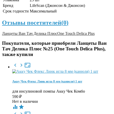
Бренд
LifeScan (Джонсон & Джонсон)
Срок годности
Максимальный
Отзывы посетителей(
0
)
Ланцеты Ван Тач Делика Плюс
One Touch Delica Plus
Покупатели, которые приобрели Ланцеты Ван
Тач Делика Плюс №25 (One Touch Delica Plus),
также купили



Акку Чек Флекс Линк игла 8 мм (канюля) 1 шт
для инсулиновой помпы Акку Чек Комбо
590
₽
Нет в наличии

