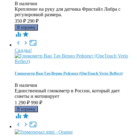
В наличии
Крепление на руку для датчика Фристайл Либра с
регулировкой размера.
350
₽
290
₽





Скидка!
Глюкометр Ван Тач Верио Рефлект (OneTouch Verio Reflect)
В наличии
Единственный глюкометр в России, который дает
советы и мотивирует
1 290
₽
990
₽




