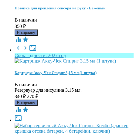
Повязка для крепления сенсора на руку - Бежевый
В наличии
350
₽





Срок годности: 2027 год
Картридж Акку-Чек Спирит 3,15 мл (1 штука)
В наличии
Резервуар для инсулина 3,15 мл.
340
₽
270
₽


