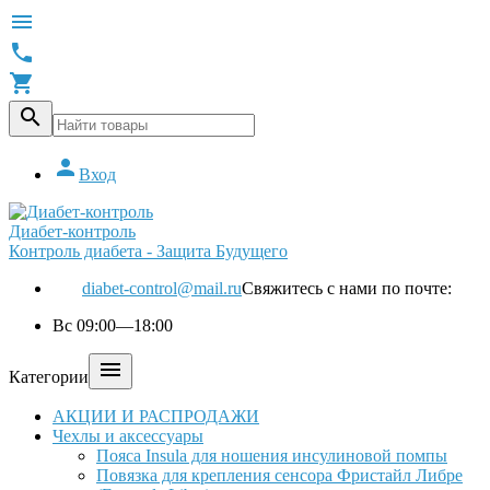





Вход
Диабет-контроль
Контроль диабета - Защита Будущего
diabet-control@mail.ru
Свяжитесь с нами по почте:
Вс 09:00—18:00

Категории
АКЦИИ И РАСПРОДАЖИ
Чехлы и аксессуары
Пояса Insula для ношения инсулиновой помпы
Повязка для крепления сенсора Фристайл Либре