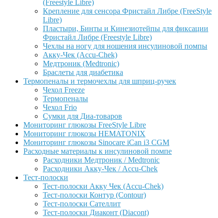
(Freestyle Libre)
Крепление для сенсора Фристайл Либре (FreeStyle
Libre)
Пластыри, Бинты и Кинезиотейпы для фиксации
Фристайл Либре (Freestyle Libre)
Чехлы на ногу для ношения инсулиновой помпы
Акку-Чек (Accu-Chek)
Медтроник (Medtronic)
Браслеты для диабетика
Термопеналы и термочехлы для шприц-ручек
Чехол Freeze
Термопеналы
Чехол Frio
Сумки для Диа-товаров
Мониторинг глюкозы FreeStyle Libre
Мониторинг глюкозы HEMATONIX
Мониторинг глюкозы Sinocare iCan i3 CGM
Расходные материалы к инсулиновой помпе
Расходники Медтроник / Medtronic
Расходники Акку-Чек / Accu-Chek
Тест-полоски
Тест-полоски Акку Чек (Accu-Chek)
Тест-полоски Контур (Contour)
Тест-полоски Сателлит
Тест-полоски Диаконт (Diacont)