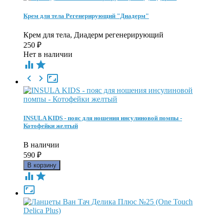
Крем для тела Регенерирующий "Диадерм"
Крем для тела, Диадерм регенерирующий
250
₽
Нет в наличии





INSULA KIDS - пояс для ношения инсулиновой помпы -
Котофейки желтый
В наличии
590
₽


