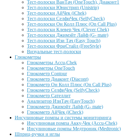
Тест-полоски ВанТач (OneTouch), Диаконт1
Тест-полоски Юнистрип (Unistrip)
Тест-полоски АйЧек (iChek)
Тест-полоски СелфиЧек (SelfyCheck)
Тест-полоски Он Колл Плюс (On Call Plus)
Тест-полоски Клевер Чек (Clever Chek)
Тест-полоски Джимэйт Лайф (G- mate)
Тест-полоски Изи Тач (Easy Touch)
Тест-полоски ФриCтайл (FreeStyle)
Визуальные тест-полоски
Глюкометры
Глюкометры Accu-Сhek
Глюкометры OneTouch
Глюкометр Contour
Глюкометр Диаконт (Diacont)
Глюкометр Он Колл Плюс (On Call Plus)
Глюкометр СелфиЧек (SelfyCheck)
Глюкометр Сателлит
Анализатор ИзиТач (EasyTouch)
Глюкометр Джимэйт Лайф (G- mate)
Глюкометр АйЧек (iCheck)
Инсулиновые помпы и системы мониторинга
Инсулиновая помпа Акку-Чек (Accu-Chek)
Инсулиновые помпы Медтроник (Medtronic)
Шприц-ручки и иглы