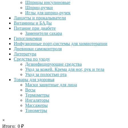
Шприцы инсулиновые
Шприц-ручки
Иглы для шприц-ручек
Ланцеты и прокалыватели
Витамины и БАДы
Питание при диабете
Заменители сахара
Гипогликемия
Инфузионные порт-системы для химиотерапии
Дневники самоконтроля
Литература
Средства по уходу
Дезинфицирующие средства
Уход за кожей. Крема для ног, рук и тела
Уход за полостью рта
Товары для здоровья
Маски защитные для лица
Весы
Термометры
Ингаляторы
Массажеры
Тонометры
×
Итого:
0
₽