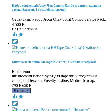
Набор сервисный Акку-Чек Спирит Комбо (адаптер, крышка
отсека батареи, 4 батарейки, ключик)
Сервисный набор Accu-Chek Spirit Combo Service Pack.
4 500
₽
Нет в наличии



Кинезио тейп лента BBTape (5м х 5см) Смайлики голубой
В наличии
Физио-тейп используют для нарезки и подклейки
сенсоров Dexcom, FreeStyle Libre, Medtronic и др.
790
₽
650
₽


