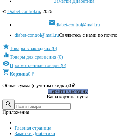
Заметки Диабетика
©
Diabet-control.ru
, 2026

diabet-control@mail.ru
diabet-control@mail.ru
Свяжитесь с нами по почте:

Товары в закладках
(
0
)

Товары для сравнения
(
0
)

Просмотренные товары
(
0
)

Корзина
0
₽
Общая сумма (с учетом скидки)
0
₽
Перейти в корзину
Ваша корзина пуста.

Приложения
Главная страница
Заметки Диабетика