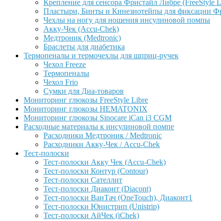
Крепление для сенсора Фристайл Либре (FreeStyle L
Пластыри, Бинты и Кинезиотейпы для фиксации Фрис
Чехлы на ногу для ношения инсулиновой помпы
Акку-Чек (Accu-Chek)
Медтроник (Medtronic)
Браслеты для диабетика
Термопеналы и термочехлы для шприц-ручек
Чехол Freeze
Термопеналы
Чехол Frio
Сумки для Диа-товаров
Мониторинг глюкозы FreeStyle Libre
Мониторинг глюкозы HEMATONIX
Мониторинг глюкозы Sinocare iCan i3 CGM
Расходные материалы к инсулиновой помпе
Расходники Медтроник / Medtronic
Расходники Акку-Чек / Accu-Chek
Тест-полоски
Тест-полоски Акку Чек (Accu-Chek)
Тест-полоски Контур (Contour)
Тест-полоски Сателлит
Тест-полоски Диаконт (Diacont)
Тест-полоски ВанТач (OneTouch), Диаконт1
Тест-полоски Юнистрип (Unistrip)
Тест-полоски АйЧек (iChek)