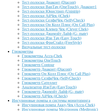
Тест-полоски Диаконт (Diacont)
Тест-полоски ВанТач (OneTouch), Диаконт1
Тест-полоски Юнистрип (Unistrip)
Тест-полоски АйЧек (iChek)
Тест-полоски СелфиЧек (SelfyCheck)
Тест-полоски Он Колл Плюс (On Call Plus)
Тест-полоски Клевер Чек (Clever Chek)
Тест-полоски Джимэйт Лайф (G- mate)
Тест-полоски Изи Тач (Easy Touch)
Тест-полоски ФриCтайл (FreeStyle)
Визуальные тест-полоски
Глюкометры
Глюкометры Accu-Сhek
Глюкометры OneTouch
Глюкометр Contour
Глюкометр Диаконт (Diacont)
Глюкометр Он Колл Плюс (On Call Plus)
Глюкометр СелфиЧек (SelfyCheck)
Глюкометр Сателлит
Анализатор ИзиТач (EasyTouch)
Глюкометр Джимэйт Лайф (G- mate)
Глюкометр АйЧек (iCheck)
Инсулиновые помпы и системы мониторинга
Инсулиновая помпа Акку-Чек (Accu-Chek)
Инсулиновые помпы Медтроник (Medtronic)