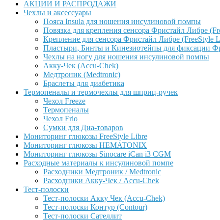
АКЦИИ И РАСПРОДАЖИ
Чехлы и аксессуары
Пояса Insula для ношения инсулиновой помпы
Повязка для крепления сенсора Фристайл Либре (Free
Крепление для сенсора Фристайл Либре (FreeStyle L
Пластыри, Бинты и Кинезиотейпы для фиксации Фрис
Чехлы на ногу для ношения инсулиновой помпы
Акку-Чек (Accu-Chek)
Медтроник (Medtronic)
Браслеты для диабетика
Термопеналы и термочехлы для шприц-ручек
Чехол Freeze
Термопеналы
Чехол Frio
Сумки для Диа-товаров
Мониторинг глюкозы FreeStyle Libre
Мониторинг глюкозы HEMATONIX
Мониторинг глюкозы Sinocare iCan i3 CGM
Расходные материалы к инсулиновой помпе
Расходники Медтроник / Medtronic
Расходники Акку-Чек / Accu-Chek
Тест-полоски
Тест-полоски Акку Чек (Accu-Chek)
Тест-полоски Контур (Contour)
Тест-полоски Сателлит