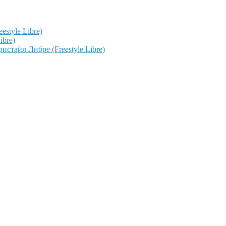
style Libre)
ibre)
тайл Либре (Freestyle Libre)