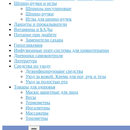
Шприц-ручки и иглы
Шприцы инсулиновые
Шприц-ручки
Иглы для шприц-ручек
Ланцеты и прокалыватели
Витамины и БАДы
Питание при диабете
Заменители сахара
Гипогликемия
Инфузионные порт-системы для химиотерапии
Дневники самоконтроля
Литература
Средства по уходу
Дезинфицирующие средства
Уход за кожей. Крема для ног, рук и тела
Уход за полостью рта
Товары для здоровья
Маски защитные для лица
Весы
Термометры
Ингаляторы
Массажеры
Тонометры