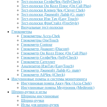
Тест-полоски СелфиЧек (SelfyCheck)
Тест-полоски Он Колл Плюс (On Call Plus)
Тест-полоски Клевер Чек (Clever Chek)
Тест-полоски Джимэйт Лайф (G- mate)
Тест-полоски Изи Тач (Easy Touch)
Тест-полоски ФриCтайл (FreeStyle)
Визуальные тест-полоски
Глюкометры
Глюкометры Accu-Сhek
Глюкометры OneTouch
Глюкометр Contour
Глюкометр Диаконт (Diacont)
Глюкометр Он Колл Плюс (On Call Plus)
Глюкометр СелфиЧек (SelfyCheck)
Глюкометр Сателлит
Анализатор ИзиТач (EasyTouch)
Глюкометр Джимэйт Лайф (G- mate)
Глюкометр АйЧек (iCheck)
Инсулиновые помпы и системы мониторинга
Инсулиновая помпа Акку-Чек (Accu-Chek)
Инсулиновые помпы Медтроник (Medtronic)
Шприц-ручки и иглы
Шприцы инсулиновые
Шприц-ручки
Иглы для шприц-ручек