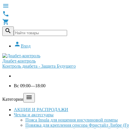





Вход
Диабет-контроль
Контроль диабета - Защита Будущего
Вс 09:00—18:00

Категории
АКЦИИ И РАСПРОДАЖИ
Чехлы и аксессуары
Пояса Insula для ношения инсулиновой помпы
Повязка для крепления сенсора Фристайл Либре (Free