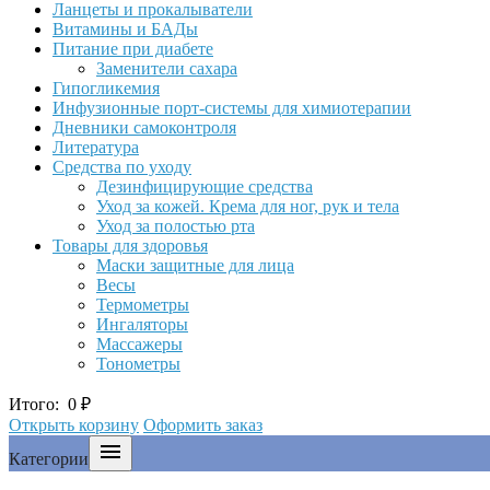
Ланцеты и прокалыватели
Витамины и БАДы
Питание при диабете
Заменители сахара
Гипогликемия
Инфузионные порт-системы для химиотерапии
Дневники самоконтроля
Литература
Средства по уходу
Дезинфицирующие средства
Уход за кожей. Крема для ног, рук и тела
Уход за полостью рта
Товары для здоровья
Маски защитные для лица
Весы
Термометры
Ингаляторы
Массажеры
Тонометры
Итого:
0
₽
Открыть корзину
Оформить заказ

Категории