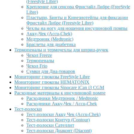
(Freestyle Libre)
Крепление для сенсора Фристайл Либре (FreeStyle
Libre)
Пластыри, Бинты и Кинезиотейпы для фиксации
Фристайл Либре (Freestyle Libre)
Чехлы на ногу для ношения инсулиновой помпы
Акку-Чек (Accu-Chek)
Медтроник (Medtronic)
Браслеты для диабетика
Термопеналы и термочехлы для шприц-ручек
Чехол Freeze
Термопеналы
Чехол Frio
Сумки для Диа-товаров
Мониторинг глюкозы FreeStyle Libre
Мониторинг глюкозы HEMATONIX
Мониторинг глюкозы Sinocare iCan i3 CGM
Расходные материалы к инсулиновой помпе
Расходники Медтроник / Medtronic
Расходники Акку-Чек / Accu-Chek
Тест-полоски
Тест-полоски Акку Чек (Accu-Chek)
Тест-полоски Контур (Contour)
Тест-полоски Сателлит
Тест-полоски Диаконт (Diacont)