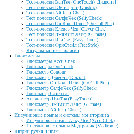
Тест-полоски ВанТач (OneTouch), Диаконт1
Тест-полоски Юнистрип (Unistrip)
Тест-полоски АйЧек (iChek)
Тест-полоски СелфиЧек (SelfyCheck)
Тест-полоски Он Колл Плюс (On Call Plus)
Тест-полоски Клевер Чек (Clever Chek)
Тест-полоски Джимэйт Лайф (G- mate)
Тест-полоски Изи Тач (Easy Touch)
Тест-полоски ФриCтайл (FreeStyle)
Визуальные тест-полоски
Глюкометры
Глюкометры Accu-Сhek
Глюкометры OneTouch
Глюкометр Contour
Глюкометр Диаконт (Diacont)
Глюкометр Он Колл Плюс (On Call Plus)
Глюкометр СелфиЧек (SelfyCheck)
Глюкометр Сателлит
Анализатор ИзиТач (EasyTouch)
Глюкометр Джимэйт Лайф (G- mate)
Глюкометр АйЧек (iCheck)
Инсулиновые помпы и системы мониторинга
Инсулиновая помпа Акку-Чек (Accu-Chek)
Инсулиновые помпы Медтроник (Medtronic)
Шприц-ручки и иглы