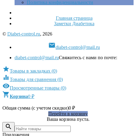
Политика конфиденциальности
Главная страница
Заметки Диабетика
©
Diabet-control.ru
, 2026

diabet-control@mail.ru
diabet-control@mail.ru
Свяжитесь с нами по почте:

Товары в закладках
(
0
)

Товары для сравнения
(
0
)

Просмотренные товары
(
0
)

Корзина
0
₽
Общая сумма (с учетом скидки)
0
₽
Перейти в корзину
Ваша корзина пуста.

Приложения