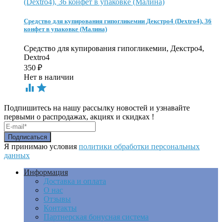
Средство для купирования гипогликемии Декстро4 (Dextro4), 36
конфет в упаковке (Малина)
Средство для купирования гипогликемии, Декстро4,
Dextro4
350
₽
Нет в наличии


Подпишитесь на нашу рассылку новостей и узнавайте
первыми о распродажах, акциях и скидках !
Я принимаю условия
политики обработки персональных
данных
Информация
Доставка и оплата
О нас
Отзывы
Контакты
Партнерская бонусная система