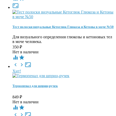

Тест полоски визуальные Кетоглюк Глюкоза и Кетоны в моче №50
Для визуального определения глюкозы и кетоновых тел
в моче человека.
350
₽
Нет в наличии





Хит!
Термопенал для шприц-ручек
849
₽
Нет в наличии




