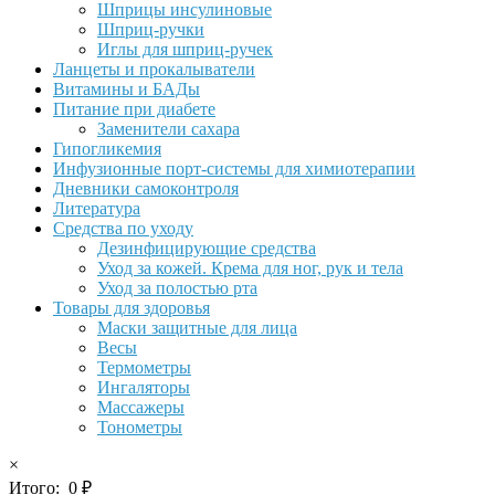
Шприцы инсулиновые
Шприц-ручки
Иглы для шприц-ручек
Ланцеты и прокалыватели
Витамины и БАДы
Питание при диабете
Заменители сахара
Гипогликемия
Инфузионные порт-системы для химиотерапии
Дневники самоконтроля
Литература
Средства по уходу
Дезинфицирующие средства
Уход за кожей. Крема для ног, рук и тела
Уход за полостью рта
Товары для здоровья
Маски защитные для лица
Весы
Термометры
Ингаляторы
Массажеры
Тонометры
×
Итого:
0
₽