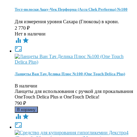
Тест-полоски Акку-Чек Перформа (Accu Chek Performa) №100
Для измерения уровня Сахара (Глюкозы) в крови.
2 770
₽
Нет в наличии



Ланцеты Ван Тач Делика Плюс №100 (One Touch Delica Plus)
В наличии
Ланцеты для использования с ручкой для прокалывания
OneTouch Delica Plus и OneTouch Delica!
790
₽


