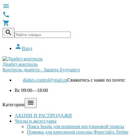





Вход
Диабет-контроль
Контроль диабета - Защита Будущего
diabet-control@mail.ru
Свяжитесь с нами по почте:
Вс 09:00—18:00

Категории
АКЦИИ И РАСПРОДАЖИ
Чехлы и аксессуары
Пояса Insula для ношения инсулиновой помпы
Повязка для крепления сенсора Фристайл Либре