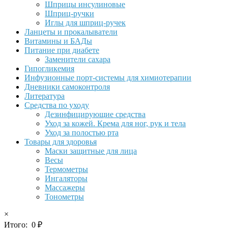
Шприцы инсулиновые
Шприц-ручки
Иглы для шприц-ручек
Ланцеты и прокалыватели
Витамины и БАДы
Питание при диабете
Заменители сахара
Гипогликемия
Инфузионные порт-системы для химиотерапии
Дневники самоконтроля
Литература
Средства по уходу
Дезинфицирующие средства
Уход за кожей. Крема для ног, рук и тела
Уход за полостью рта
Товары для здоровья
Маски защитные для лица
Весы
Термометры
Ингаляторы
Массажеры
Тонометры
×
Итого:
0
₽