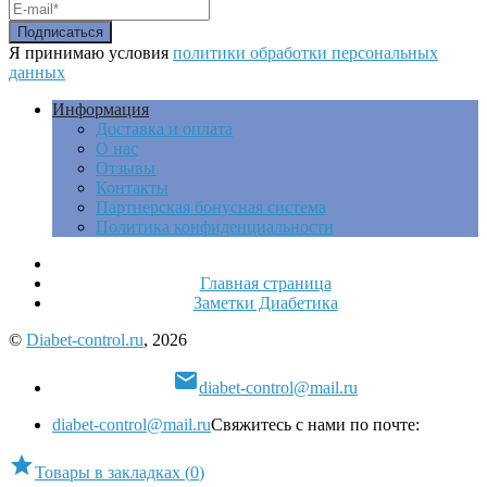
Я принимаю условия
политики обработки персональных
данных
Информация
Доставка и оплата
О нас
Отзывы
Контакты
Партнерская бонусная система
Политика конфиденциальности
Главная страница
Заметки Диабетика
©
Diabet-control.ru
, 2026

diabet-control@mail.ru
diabet-control@mail.ru
Свяжитесь с нами по почте:

Товары в закладках
(
0
)