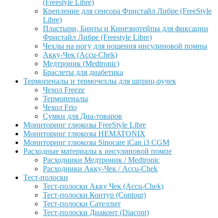
(Freestyle Libre)
Крепление для сенсора Фристайл Либре (FreeStyle
Libre)
Пластыри, Бинты и Кинезиотейпы для фиксации
Фристайл Либре (Freestyle Libre)
Чехлы на ногу для ношения инсулиновой помпы
Акку-Чек (Accu-Chek)
Медтроник (Medtronic)
Браслеты для диабетика
Термопеналы и термочехлы для шприц-ручек
Чехол Freeze
Термопеналы
Чехол Frio
Сумки для Диа-товаров
Мониторинг глюкозы FreeStyle Libre
Мониторинг глюкозы HEMATONIX
Мониторинг глюкозы Sinocare iCan i3 CGM
Расходные материалы к инсулиновой помпе
Расходники Медтроник / Medtronic
Расходники Акку-Чек / Accu-Chek
Тест-полоски
Тест-полоски Акку Чек (Accu-Chek)
Тест-полоски Контур (Contour)
Тест-полоски Сателлит
Тест-полоски Диаконт (Diacont)