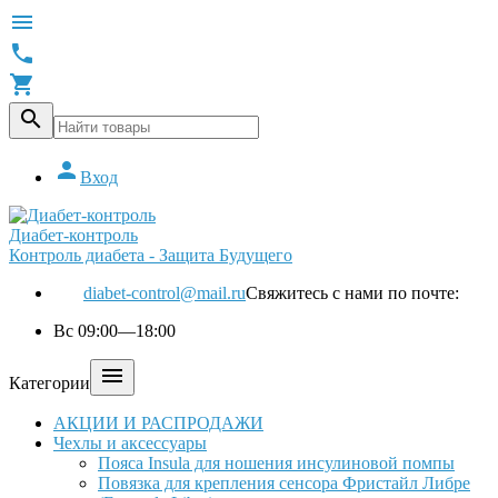





Вход
Диабет-контроль
Контроль диабета - Защита Будущего
diabet-control@mail.ru
Свяжитесь с нами по почте:
Вс 09:00—18:00

Категории
АКЦИИ И РАСПРОДАЖИ
Чехлы и аксессуары
Пояса Insula для ношения инсулиновой помпы
Повязка для крепления сенсора Фристайл Либре