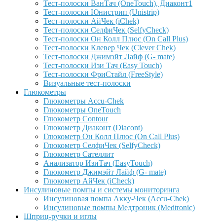
Тест-полоски ВанТач (OneTouch), Диаконт1
Тест-полоски Юнистрип (Unistrip)
Тест-полоски АйЧек (iChek)
Тест-полоски СелфиЧек (SelfyCheck)
Тест-полоски Он Колл Плюс (On Call Plus)
Тест-полоски Клевер Чек (Clever Chek)
Тест-полоски Джимэйт Лайф (G- mate)
Тест-полоски Изи Тач (Easy Touch)
Тест-полоски ФриCтайл (FreeStyle)
Визуальные тест-полоски
Глюкометры
Глюкометры Accu-Сhek
Глюкометры OneTouch
Глюкометр Contour
Глюкометр Диаконт (Diacont)
Глюкометр Он Колл Плюс (On Call Plus)
Глюкометр СелфиЧек (SelfyCheck)
Глюкометр Сателлит
Анализатор ИзиТач (EasyTouch)
Глюкометр Джимэйт Лайф (G- mate)
Глюкометр АйЧек (iCheck)
Инсулиновые помпы и системы мониторинга
Инсулиновая помпа Акку-Чек (Accu-Chek)
Инсулиновые помпы Медтроник (Medtronic)
Шприц-ручки и иглы