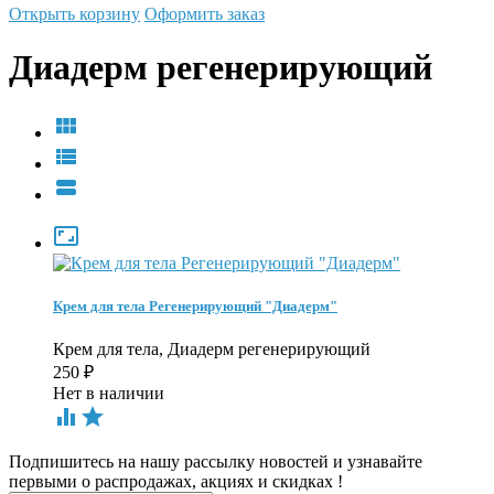
Открыть корзину
Оформить заказ
Диадерм регенерирующий




Крем для тела Регенерирующий "Диадерм"
Крем для тела, Диадерм регенерирующий
250
₽
Нет в наличии


Подпишитесь на нашу рассылку новостей и узнавайте
первыми о распродажах, акциях и скидках !