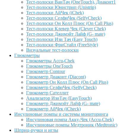
Тест-полоски ВанТач (OneTouch), Диаконт1
Тест-полоски Юнистрип (Unistrip)
Тест-полоски АйЧек (iChek)
Тест-полоски СелфиЧек (SelfyCheck)
Тест-полоски Он Колл Плюс (On Call Plus)
Тест-полоски Клевер Чек (Clever Chek)
Тест-полоски Джимэйт Лайф (G- mate)
Тест-полоски Изи Тач (Easy Touch)
Тест-полоски ФриCтайл (FreeStyle)
Визуальные тест-полоски
Глюкометры
Глюкометры Accu-Сhek
Глюкометры OneTouch
Глюкометр Contour
Глюкометр Диаконт (Diacont)
Глюкометр Он Колл Плюс (On Call Plus)
Глюкометр СелфиЧек (SelfyCheck)
Глюкометр Сателлит
Анализатор ИзиТач (EasyTouch)
Глюкометр Джимэйт Лайф (G- mate)
Глюкометр АйЧек (iCheck)
Инсулиновые помпы и системы мониторинга
Инсулиновая помпа Акку-Чек (Accu-Chek)
Инсулиновые помпы Медтроник (Medtronic)
Шприц-ручки и иглы