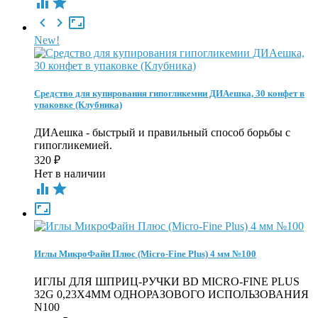





New!
Средство для купирования гипогликемии ДИАешка, 30 конфет в
упаковке (Клубника)
ДИАешка - быстрый и правильный способ борьбы с
гипогликемией.
320
₽
Нет в наличии



Иглы МикроФайн Плюс (Micro-Fine Plus) 4 мм №100
ИГЛЫ ДЛЯ ШПРИЦ-РУЧКИ BD MICRO-FINE PLUS
32G 0,23Х4ММ ОДНОРАЗОВОГО ИСПОЛЬЗОВАНИЯ
N100