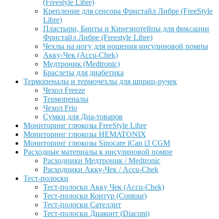
(Freestyle Libre)
Крепление для сенсора Фристайл Либре (FreeStyle
Libre)
Пластыри, Бинты и Кинезиотейпы для фиксации
Фристайл Либре (Freestyle Libre)
Чехлы на ногу для ношения инсулиновой помпы
Акку-Чек (Accu-Chek)
Медтроник (Medtronic)
Браслеты для диабетика
Термопеналы и термочехлы для шприц-ручек
Чехол Freeze
Термопеналы
Чехол Frio
Сумки для Диа-товаров
Мониторинг глюкозы FreeStyle Libre
Мониторинг глюкозы HEMATONIX
Мониторинг глюкозы Sinocare iCan i3 CGM
Расходные материалы к инсулиновой помпе
Расходники Медтроник / Medtronic
Расходники Акку-Чек / Accu-Chek
Тест-полоски
Тест-полоски Акку Чек (Accu-Chek)
Тест-полоски Контур (Contour)
Тест-полоски Сателлит
Тест-полоски Диаконт (Diacont)