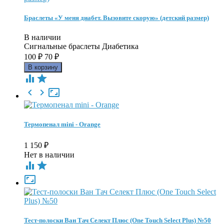
Браслеты «У меня диабет. Вызовите скорую» (детский размер)
В наличии
Сигнальные браслеты Диабетика
100
₽
70
₽





Термопенал mini - Orange
1 150
₽
Нет в наличии



Тест-полоски Ван Тач Селект Плюс (One Touch Select Plus) №50