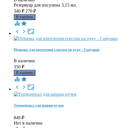
Резервуар для инсулина 3,15 мл.
340
₽
270
₽





Повязка для крепления сенсора на руку - Совушки
В наличии
350
₽





Термопенал для шприц-ручек
849
₽
Нет в наличии