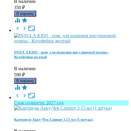
В наличии
350
₽





INSULA KIDS - пояс для ношения инсулиновой помпы -
Котофейки желтый
В наличии
590
₽





Срок годности: 2027 год
Картридж Акку-Чек Спирит 3,15 мл (1 штука)
В наличии