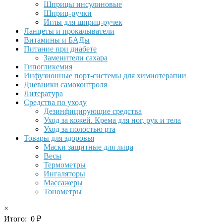
Шприцы инсулиновые
Шприц-ручки
Иглы для шприц-ручек
Ланцеты и прокалыватели
Витамины и БАДы
Питание при диабете
Заменители сахара
Гипогликемия
Инфузионные порт-системы для химиотерапии
Дневники самоконтроля
Литература
Средства по уходу
Дезинфицирующие средства
Уход за кожей. Крема для ног, рук и тела
Уход за полостью рта
Товары для здоровья
Маски защитные для лица
Весы
Термометры
Ингаляторы
Массажеры
Тонометры
×
Итого:
0
₽