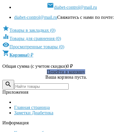

diabet-control@mail.ru
diabet-control@mail.ru
Свяжитесь с нами по почте:

Товары в закладках
(
0
)

Товары для сравнения
(
0
)

Просмотренные товары
(
0
)

Корзина
0
₽
Общая сумма (с учетом скидки)
0
₽
Перейти в корзину
Ваша корзина пуста.

Приложения
Главная страница
Заметки Диабетика
Информация