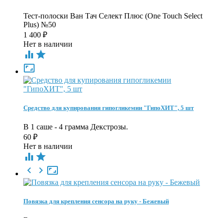
Тест-полоски Ван Тач Селект Плюс (One Touch Select
Plus) №50
1 400
₽
Нет в наличии



Средство для купирования гипогликемии "ГипоХИТ", 5 шт
В 1 саше - 4 грамма Декстрозы.
60
₽
Нет в наличии





Повязка для крепления сенсора на руку - Бежевый