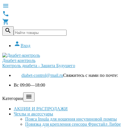





Вход
Диабет-контроль
Контроль диабета - Защита Будущего
diabet-control@mail.ru
Свяжитесь с нами по почте:
Вс 09:00—18:00

Категории
АКЦИИ И РАСПРОДАЖИ
Чехлы и аксессуары
Пояса Insula для ношения инсулиновой помпы
Повязка для крепления сенсора Фристайл Либре