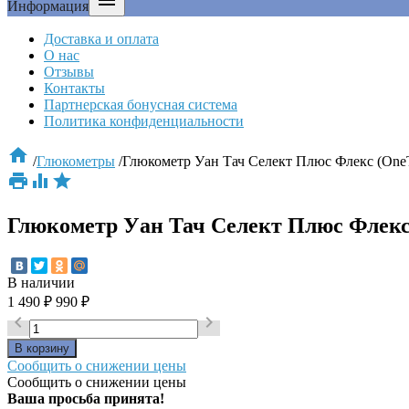

Информация
Доставка и оплата
О нас
Отзывы
Контакты
Партнерская бонусная система
Политика конфиденциальности

/
Глюкометры
/
Глюкометр Уан Тач Селект Плюс Флекс (OneTo



Глюкометр Уан Тач Селект Плюс Флекс 
В наличии
1 490
₽
990
₽


Сообщить о снижении цены
Сообщить о снижении цены
Ваша просьба принята!