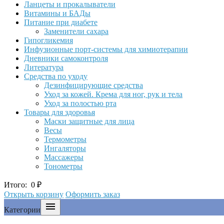
Ланцеты и прокалыватели
Витамины и БАДы
Питание при диабете
Заменители сахара
Гипогликемия
Инфузионные порт-системы для химиотерапии
Дневники самоконтроля
Литература
Средства по уходу
Дезинфицирующие средства
Уход за кожей. Крема для ног, рук и тела
Уход за полостью рта
Товары для здоровья
Маски защитные для лица
Весы
Термометры
Ингаляторы
Массажеры
Тонометры
Итого:
0
₽
Открыть корзину
Оформить заказ

Категории