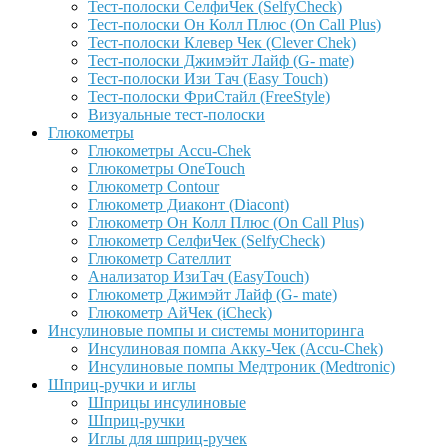
Тест-полоски СелфиЧек (SelfyCheck)
Тест-полоски Он Колл Плюс (On Call Plus)
Тест-полоски Клевер Чек (Clever Chek)
Тест-полоски Джимэйт Лайф (G- mate)
Тест-полоски Изи Тач (Easy Touch)
Тест-полоски ФриCтайл (FreeStyle)
Визуальные тест-полоски
Глюкометры
Глюкометры Accu-Сhek
Глюкометры OneTouch
Глюкометр Contour
Глюкометр Диаконт (Diacont)
Глюкометр Он Колл Плюс (On Call Plus)
Глюкометр СелфиЧек (SelfyCheck)
Глюкометр Сателлит
Анализатор ИзиТач (EasyTouch)
Глюкометр Джимэйт Лайф (G- mate)
Глюкометр АйЧек (iCheck)
Инсулиновые помпы и системы мониторинга
Инсулиновая помпа Акку-Чек (Accu-Chek)
Инсулиновые помпы Медтроник (Medtronic)
Шприц-ручки и иглы
Шприцы инсулиновые
Шприц-ручки
Иглы для шприц-ручек