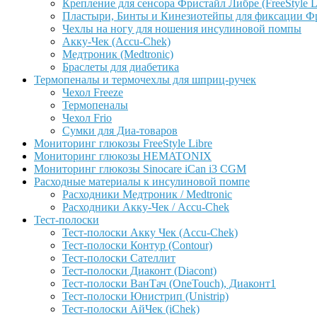
Крепление для сенсора Фристайл Либре (FreeStyle L
Пластыри, Бинты и Кинезиотейпы для фиксации Фрис
Чехлы на ногу для ношения инсулиновой помпы
Акку-Чек (Accu-Chek)
Медтроник (Medtronic)
Браслеты для диабетика
Термопеналы и термочехлы для шприц-ручек
Чехол Freeze
Термопеналы
Чехол Frio
Сумки для Диа-товаров
Мониторинг глюкозы FreeStyle Libre
Мониторинг глюкозы HEMATONIX
Мониторинг глюкозы Sinocare iCan i3 CGM
Расходные материалы к инсулиновой помпе
Расходники Медтроник / Medtronic
Расходники Акку-Чек / Accu-Chek
Тест-полоски
Тест-полоски Акку Чек (Accu-Chek)
Тест-полоски Контур (Contour)
Тест-полоски Сателлит
Тест-полоски Диаконт (Diacont)
Тест-полоски ВанТач (OneTouch), Диаконт1
Тест-полоски Юнистрип (Unistrip)
Тест-полоски АйЧек (iChek)