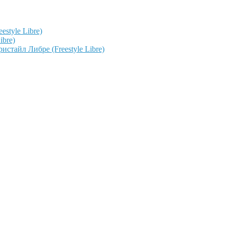
style Libre)
ibre)
тайл Либре (Freestyle Libre)