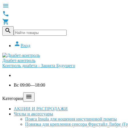





Вход
Диабет-контроль
Контроль диабета - Защита Будущего
Вс 09:00—18:00

Категории
АКЦИИ И РАСПРОДАЖИ
Чехлы и аксессуары
Пояса Insula для ношения инсулиновой помпы
Повязка для крепления сенсора Фристайл Либре (Free