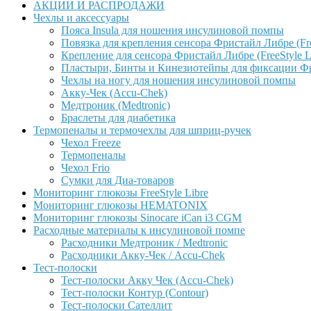
АКЦИИ И РАСПРОДАЖИ
Чехлы и аксессуары
Пояса Insula для ношения инсулиновой помпы
Повязка для крепления сенсора Фристайл Либре (Free
Крепление для сенсора Фристайл Либре (FreeStyle L
Пластыри, Бинты и Кинезиотейпы для фиксации Фрис
Чехлы на ногу для ношения инсулиновой помпы
Акку-Чек (Accu-Chek)
Медтроник (Medtronic)
Браслеты для диабетика
Термопеналы и термочехлы для шприц-ручек
Чехол Freeze
Термопеналы
Чехол Frio
Сумки для Диа-товаров
Мониторинг глюкозы FreeStyle Libre
Мониторинг глюкозы HEMATONIX
Мониторинг глюкозы Sinocare iCan i3 CGM
Расходные материалы к инсулиновой помпе
Расходники Медтроник / Medtronic
Расходники Акку-Чек / Accu-Chek
Тест-полоски
Тест-полоски Акку Чек (Accu-Chek)
Тест-полоски Контур (Contour)
Тест-полоски Сателлит