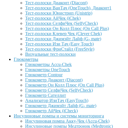
Тест-полоски Диаконт (Diacont)
Тест-полоски ВанТач (OneTouch), Диаконт1
Тест-полоски Юнистрип (Unistrip)
Тест-полоски АйЧек (iChek)
Тест-полоски СелфиЧек (SelfyCheck)
Тест-полоски Он Колл Плюс (On Call Plus)
Тест-полоски Клевер Чек (Clever Chek)
Тест-полоски Джимэйт Лайф (G- mate)
Тест-полоски Изи Тач (Easy Touch)
Тест-полоски ФриCтайл (FreeStyle)
Визуальные тест-полоски
Глюкометры
Глюкометры Accu-Сhek
Глюкометры OneTouch
Глюкометр Contour
Глюкометр Диаконт (Diacont)
Глюкометр Он Колл Плюс (On Call Plus)
Глюкометр СелфиЧек (SelfyCheck)
Глюкометр Сателлит
Анализатор ИзиТач (EasyTouch)
Глюкометр Джимэйт Лайф (G- mate)
Глюкометр АйЧек (iCheck)
Инсулиновые помпы и системы мониторинга
Инсулиновая помпа Акку-Чек (Accu-Chek)
Инсулиновые помпы Медтроник (Medtronic)