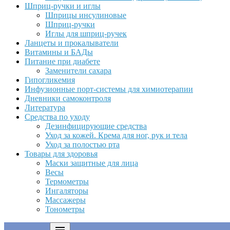
Шприц-ручки и иглы
Шприцы инсулиновые
Шприц-ручки
Иглы для шприц-ручек
Ланцеты и прокалыватели
Витамины и БАДы
Питание при диабете
Заменители сахара
Гипогликемия
Инфузионные порт-системы для химиотерапии
Дневники самоконтроля
Литература
Средства по уходу
Дезинфицирующие средства
Уход за кожей. Крема для ног, рук и тела
Уход за полостью рта
Товары для здоровья
Маски защитные для лица
Весы
Термометры
Ингаляторы
Массажеры
Тонометры