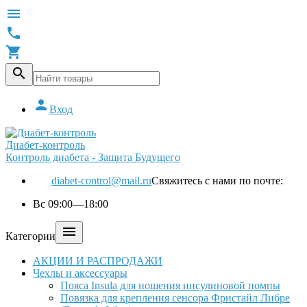





Вход
Диабет-контроль
Контроль диабета - Защита Будущего
diabet-control@mail.ru
Свяжитесь с нами по почте:
Вс 09:00—18:00

Категории
АКЦИИ И РАСПРОДАЖИ
Чехлы и аксессуары
Пояса Insula для ношения инсулиновой помпы
Повязка для крепления сенсора Фристайл Либре