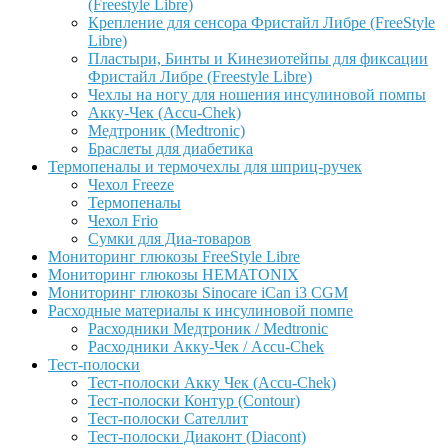
(Freestyle Libre)
Крепление для сенсора Фристайл Либре (FreeStyle
Libre)
Пластыри, Бинты и Кинезиотейпы для фиксации
Фристайл Либре (Freestyle Libre)
Чехлы на ногу для ношения инсулиновой помпы
Акку-Чек (Accu-Chek)
Медтроник (Medtronic)
Браслеты для диабетика
Термопеналы и термочехлы для шприц-ручек
Чехол Freeze
Термопеналы
Чехол Frio
Сумки для Диа-товаров
Мониторинг глюкозы FreeStyle Libre
Мониторинг глюкозы HEMATONIX
Мониторинг глюкозы Sinocare iCan i3 CGM
Расходные материалы к инсулиновой помпе
Расходники Медтроник / Medtronic
Расходники Акку-Чек / Accu-Chek
Тест-полоски
Тест-полоски Акку Чек (Accu-Chek)
Тест-полоски Контур (Contour)
Тест-полоски Сателлит
Тест-полоски Диаконт (Diacont)