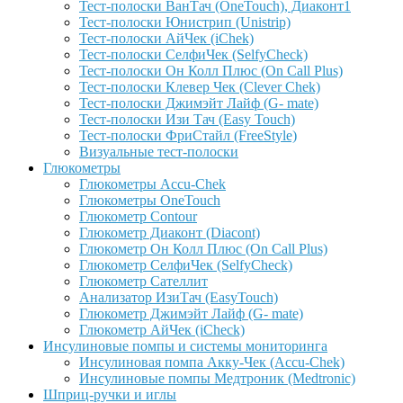
Тест-полоски ВанТач (OneTouch), Диаконт1
Тест-полоски Юнистрип (Unistrip)
Тест-полоски АйЧек (iChek)
Тест-полоски СелфиЧек (SelfyCheck)
Тест-полоски Он Колл Плюс (On Call Plus)
Тест-полоски Клевер Чек (Clever Chek)
Тест-полоски Джимэйт Лайф (G- mate)
Тест-полоски Изи Тач (Easy Touch)
Тест-полоски ФриCтайл (FreeStyle)
Визуальные тест-полоски
Глюкометры
Глюкометры Accu-Сhek
Глюкометры OneTouch
Глюкометр Contour
Глюкометр Диаконт (Diacont)
Глюкометр Он Колл Плюс (On Call Plus)
Глюкометр СелфиЧек (SelfyCheck)
Глюкометр Сателлит
Анализатор ИзиТач (EasyTouch)
Глюкометр Джимэйт Лайф (G- mate)
Глюкометр АйЧек (iCheck)
Инсулиновые помпы и системы мониторинга
Инсулиновая помпа Акку-Чек (Accu-Chek)
Инсулиновые помпы Медтроник (Medtronic)
Шприц-ручки и иглы