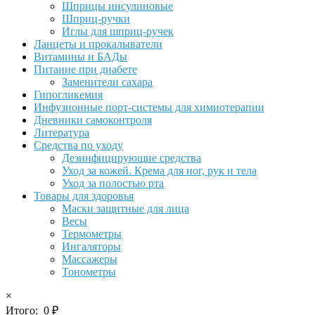
Шприцы инсулиновые
Шприц-ручки
Иглы для шприц-ручек
Ланцеты и прокалыватели
Витамины и БАДы
Питание при диабете
Заменители сахара
Гипогликемия
Инфузионные порт-системы для химиотерапии
Дневники самоконтроля
Литература
Средства по уходу
Дезинфицирующие средства
Уход за кожей. Крема для ног, рук и тела
Уход за полостью рта
Товары для здоровья
Маски защитные для лица
Весы
Термометры
Ингаляторы
Массажеры
Тонометры
×
Итого:
0
₽