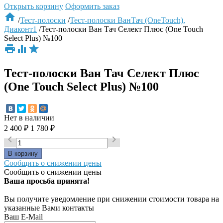
Открыть корзину
Оформить заказ

/
Тест-полоски
/
Тест-полоски ВанТач (OneTouch),
Диаконт1
/
Тест-полоски Ван Тач Селект Плюс (One Touch
Select Plus) №100



Тест-полоски Ван Тач Селект Плюс
(One Touch Select Plus) №100
Нет в наличии
2 400
₽
1 780
₽


Сообщить о снижении цены
Сообщить о снижении цены
Ваша просьба принята!
Вы получите уведомление при снижении стоимости товара на
указанные Вами контакты
Ваш E-Mail