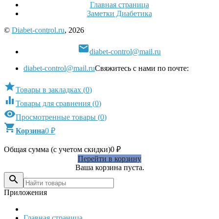
Главная страница
Заметки Диабетика
©
Diabet-control.ru
, 2026

diabet-control@mail.ru
diabet-control@mail.ru
Свяжитесь с нами по почте:

Товары в закладках
(
0
)

Товары для сравнения
(
0
)

Просмотренные товары
(
0
)

Корзина
0
₽
Общая сумма (с учетом скидки)
0
₽
Перейти в корзину
Ваша корзина пуста.

Приложения
Главная страница