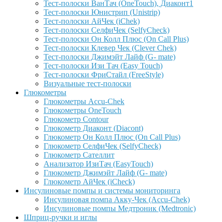
Тест-полоски ВанТач (OneTouch), Диаконт1
Тест-полоски Юнистрип (Unistrip)
Тест-полоски АйЧек (iChek)
Тест-полоски СелфиЧек (SelfyCheck)
Тест-полоски Он Колл Плюс (On Call Plus)
Тест-полоски Клевер Чек (Clever Chek)
Тест-полоски Джимэйт Лайф (G- mate)
Тест-полоски Изи Тач (Easy Touch)
Тест-полоски ФриCтайл (FreeStyle)
Визуальные тест-полоски
Глюкометры
Глюкометры Accu-Сhek
Глюкометры OneTouch
Глюкометр Contour
Глюкометр Диаконт (Diacont)
Глюкометр Он Колл Плюс (On Call Plus)
Глюкометр СелфиЧек (SelfyCheck)
Глюкометр Сателлит
Анализатор ИзиТач (EasyTouch)
Глюкометр Джимэйт Лайф (G- mate)
Глюкометр АйЧек (iCheck)
Инсулиновые помпы и системы мониторинга
Инсулиновая помпа Акку-Чек (Accu-Chek)
Инсулиновые помпы Медтроник (Medtronic)
Шприц-ручки и иглы