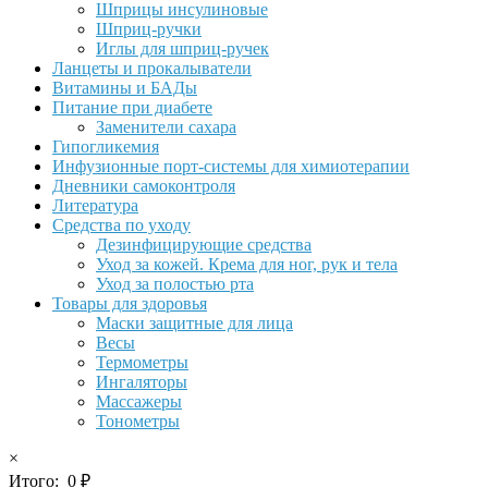
Шприцы инсулиновые
Шприц-ручки
Иглы для шприц-ручек
Ланцеты и прокалыватели
Витамины и БАДы
Питание при диабете
Заменители сахара
Гипогликемия
Инфузионные порт-системы для химиотерапии
Дневники самоконтроля
Литература
Средства по уходу
Дезинфицирующие средства
Уход за кожей. Крема для ног, рук и тела
Уход за полостью рта
Товары для здоровья
Маски защитные для лица
Весы
Термометры
Ингаляторы
Массажеры
Тонометры
×
Итого:
0
₽