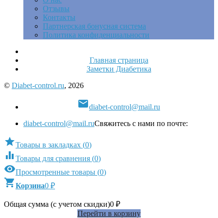
Отзывы
Контакты
Партнерская бонусная система
Политика конфиденциальности
Главная страница
Заметки Диабетика
©
Diabet-control.ru
, 2026

diabet-control@mail.ru
diabet-control@mail.ru
Свяжитесь с нами по почте:

Товары в закладках
(
0
)

Товары для сравнения
(
0
)

Просмотренные товары
(
0
)

Корзина
0
₽
Общая сумма (с учетом скидки)
0
₽
Перейти в корзину