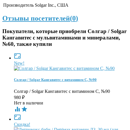
Производитель
Solgar Inc., США
Отзывы посетителей(
0
)
Покупатели, которые приобрели Солгар / Solgar
Кангавитес с мульвитаминами и минералами,
№60, также купили

New!
Солгар / Solgar Кангавитес с витамином С, №90
Солгар / Solgar Кангавитес с витамином С, №90
980
₽
Нет в наличии



Скидка!