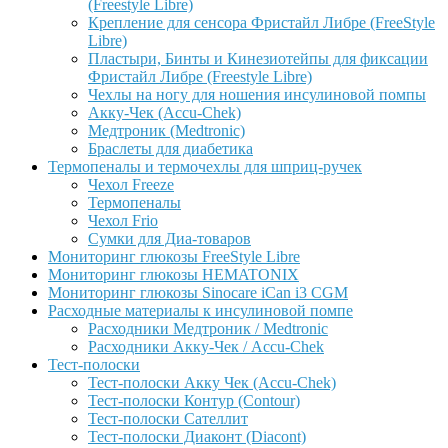
(Freestyle Libre)
Крепление для сенсора Фристайл Либре (FreeStyle
Libre)
Пластыри, Бинты и Кинезиотейпы для фиксации
Фристайл Либре (Freestyle Libre)
Чехлы на ногу для ношения инсулиновой помпы
Акку-Чек (Accu-Chek)
Медтроник (Medtronic)
Браслеты для диабетика
Термопеналы и термочехлы для шприц-ручек
Чехол Freeze
Термопеналы
Чехол Frio
Сумки для Диа-товаров
Мониторинг глюкозы FreeStyle Libre
Мониторинг глюкозы HEMATONIX
Мониторинг глюкозы Sinocare iCan i3 CGM
Расходные материалы к инсулиновой помпе
Расходники Медтроник / Medtronic
Расходники Акку-Чек / Accu-Chek
Тест-полоски
Тест-полоски Акку Чек (Accu-Chek)
Тест-полоски Контур (Contour)
Тест-полоски Сателлит
Тест-полоски Диаконт (Diacont)