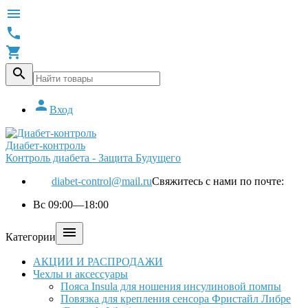





Вход
Диабет-контроль
Контроль диабета - Защита Будущего
diabet-control@mail.ru
Свяжитесь с нами по почте:
Вс 09:00—18:00

Категории
АКЦИИ И РАСПРОДАЖИ
Чехлы и аксессуары
Пояса Insula для ношения инсулиновой помпы
Повязка для крепления сенсора Фристайл Либре