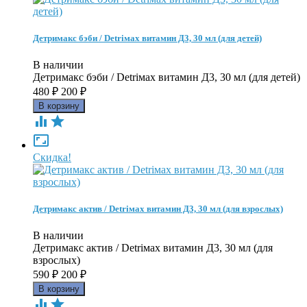
Детримакс бэби / Detriмax витамин Д3, 30 мл (для детей)
В наличии
Детримакс бэби / Detriмax витамин Д3, 30 мл (для детей)
480
₽
200
₽



Скидка!
Детримакс актив / Detriмax витамин Д3, 30 мл (для взрослых)
В наличии
Детримакс актив / Detriмax витамин Д3, 30 мл (для
взрослых)
590
₽
200
₽

