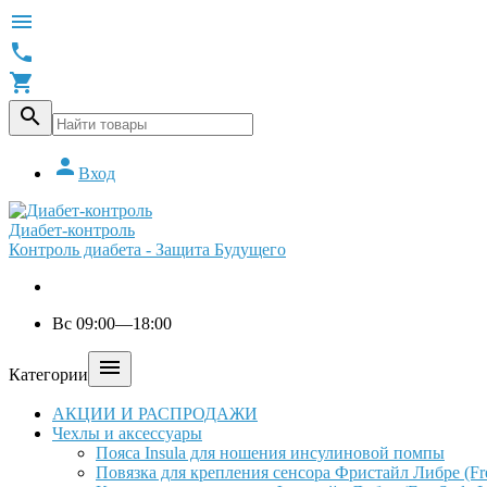





Вход
Диабет-контроль
Контроль диабета - Защита Будущего
Вс 09:00—18:00

Категории
АКЦИИ И РАСПРОДАЖИ
Чехлы и аксессуары
Пояса Insula для ношения инсулиновой помпы
Повязка для крепления сенсора Фристайл Либре (Free