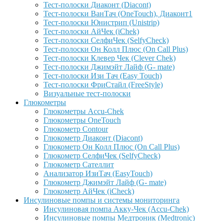
Тест-полоски Диаконт (Diacont)
Тест-полоски ВанТач (OneTouch), Диаконт1
Тест-полоски Юнистрип (Unistrip)
Тест-полоски АйЧек (iChek)
Тест-полоски СелфиЧек (SelfyCheck)
Тест-полоски Он Колл Плюс (On Call Plus)
Тест-полоски Клевер Чек (Clever Chek)
Тест-полоски Джимэйт Лайф (G- mate)
Тест-полоски Изи Тач (Easy Touch)
Тест-полоски ФриCтайл (FreeStyle)
Визуальные тест-полоски
Глюкометры
Глюкометры Accu-Сhek
Глюкометры OneTouch
Глюкометр Contour
Глюкометр Диаконт (Diacont)
Глюкометр Он Колл Плюс (On Call Plus)
Глюкометр СелфиЧек (SelfyCheck)
Глюкометр Сателлит
Анализатор ИзиТач (EasyTouch)
Глюкометр Джимэйт Лайф (G- mate)
Глюкометр АйЧек (iCheck)
Инсулиновые помпы и системы мониторинга
Инсулиновая помпа Акку-Чек (Accu-Chek)
Инсулиновые помпы Медтроник (Medtronic)