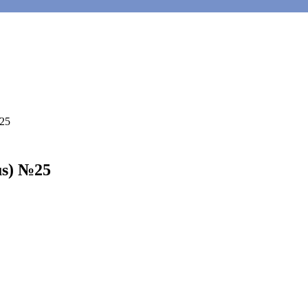
25
us) №25