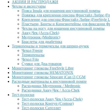
АКЦИИ И РАСПРОДАЖИ
Чехлы и аксессуары
Пояса Insula для ношения инсулиновой помпы
Повязка для крепления сенсора Фристайл Либре (Free
Крепление для сенсора Фристайл Либре (FreeStyle L
Пластыри, Бинты и Кинезиотейпы для фиксации Фрис
Чехлы на ногу для ношения инсулиновой помпы
Акку-Чек (Accu-Chek)
Медтроник (Medtronic)
Браслеты для диабетика
Термопеналы и термочехлы для шприц-ручек
Чехол Freeze
Термопеналы
Чехол Frio
Сумки для Диа-товаров
Мониторинг глюкозы FreeStyle Libre
Мониторинг глюкозы HEMATONIX
Мониторинг глюкозы Sinocare iCan i3 CGM
Расходные материалы к инсулиновой помпе
Расходники Медтроник / Medtronic
Расходники Акку-Чек / Accu-Chek
Тест-полоски
Тест-полоски Акку Чек (Accu-Chek)
Тест-полоски Контур (Contour)
Тест-полоски Сателлит