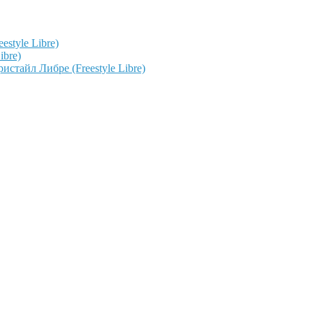
style Libre)
ibre)
тайл Либре (Freestyle Libre)