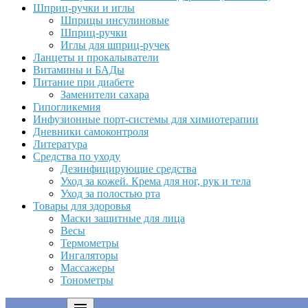
Шприц-ручки и иглы
Шприцы инсулиновые
Шприц-ручки
Иглы для шприц-ручек
Ланцеты и прокалыватели
Витамины и БАДы
Питание при диабете
Заменители сахара
Гипогликемия
Инфузионные порт-системы для химиотерапии
Дневники самоконтроля
Литература
Средства по уходу
Дезинфицирующие средства
Уход за кожей. Крема для ног, рук и тела
Уход за полостью рта
Товары для здоровья
Маски защитные для лица
Весы
Термометры
Ингаляторы
Массажеры
Тонометры