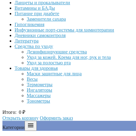
Ланцеты и прокалыватели
Витамины и БАДы
Питание при диабете
Заменители сахара
Гипогликемия
Инфузионные порт-системы для химиотерапии
Дневники самоконтроля
Литература
Средства по уходу
Дезинфицирующие средства
Уход за кожей. Крема для ног, рук и тела
Уход за полостью рта
Товары для здоровья
Маски защитные для лица
Весы
Термометры
Ингаляторы
Массажеры
Тонометры
Итого:
0
₽
Открыть корзину
Оформить заказ

Категории