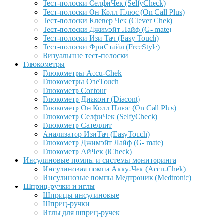
Тест-полоски СелфиЧек (SelfyCheck)
Тест-полоски Он Колл Плюс (On Call Plus)
Тест-полоски Клевер Чек (Clever Chek)
Тест-полоски Джимэйт Лайф (G- mate)
Тест-полоски Изи Тач (Easy Touch)
Тест-полоски ФриCтайл (FreeStyle)
Визуальные тест-полоски
Глюкометры
Глюкометры Accu-Сhek
Глюкометры OneTouch
Глюкометр Contour
Глюкометр Диаконт (Diacont)
Глюкометр Он Колл Плюс (On Call Plus)
Глюкометр СелфиЧек (SelfyCheck)
Глюкометр Сателлит
Анализатор ИзиТач (EasyTouch)
Глюкометр Джимэйт Лайф (G- mate)
Глюкометр АйЧек (iCheck)
Инсулиновые помпы и системы мониторинга
Инсулиновая помпа Акку-Чек (Accu-Chek)
Инсулиновые помпы Медтроник (Medtronic)
Шприц-ручки и иглы
Шприцы инсулиновые
Шприц-ручки
Иглы для шприц-ручек