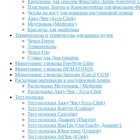
Крепление для сенсора Фристайл Либре (FreeStyle L
Пластыри, Бинты и Кинезиотейпы для фиксации Фрис
Чехлы на ногу для ношения инсулиновой помпы
Акку-Чек (Accu-Chek)
Медтроник (Medtronic)
Браслеты для диабетика
Термопеналы и термочехлы для шприц-ручек
Чехол Freeze
Термопеналы
Чехол Frio
Сумки для Диа-товаров
Мониторинг глюкозы FreeStyle Libre
Мониторинг глюкозы HEMATONIX
Мониторинг глюкозы Sinocare iCan i3 CGM
Расходные материалы к инсулиновой помпе
Расходники Медтроник / Medtronic
Расходники Акку-Чек / Accu-Chek
Тест-полоски
Тест-полоски Акку Чек (Accu-Chek)
Тест-полоски Контур (Contour)
Тест-полоски Сателлит
Тест-полоски Диаконт (Diacont)
Тест-полоски ВанТач (OneTouch), Диаконт1
Тест-полоски Юнистрип (Unistrip)
Тест-полоски АйЧек (iChek)