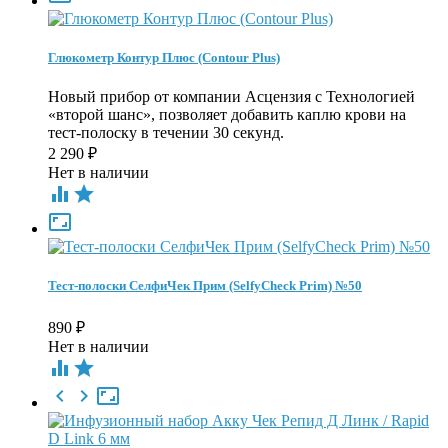
Глюкометр Контур Плюс (Contour Plus)
Новый прибор от компании Асцензия с Технологией
«второй шанс», позволяет добавить каплю крови на
тест-полоску в течении 30 секунд.
2 290
₽
Нет в наличии



Тест-полоски СелфиЧек Прим (SelfyCheck Prim) №50
890
₽
Нет в наличии




