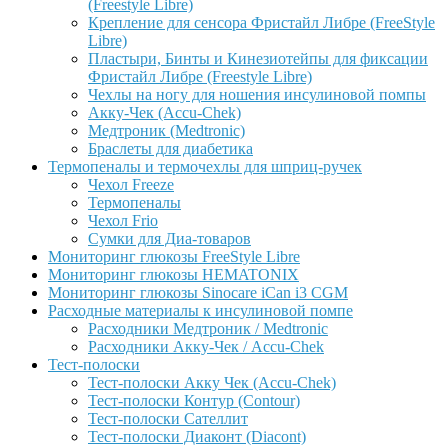
(Freestyle Libre)
Крепление для сенсора Фристайл Либре (FreeStyle
Libre)
Пластыри, Бинты и Кинезиотейпы для фиксации
Фристайл Либре (Freestyle Libre)
Чехлы на ногу для ношения инсулиновой помпы
Акку-Чек (Accu-Chek)
Медтроник (Medtronic)
Браслеты для диабетика
Термопеналы и термочехлы для шприц-ручек
Чехол Freeze
Термопеналы
Чехол Frio
Сумки для Диа-товаров
Мониторинг глюкозы FreeStyle Libre
Мониторинг глюкозы HEMATONIX
Мониторинг глюкозы Sinocare iCan i3 CGM
Расходные материалы к инсулиновой помпе
Расходники Медтроник / Medtronic
Расходники Акку-Чек / Accu-Chek
Тест-полоски
Тест-полоски Акку Чек (Accu-Chek)
Тест-полоски Контур (Contour)
Тест-полоски Сателлит
Тест-полоски Диаконт (Diacont)