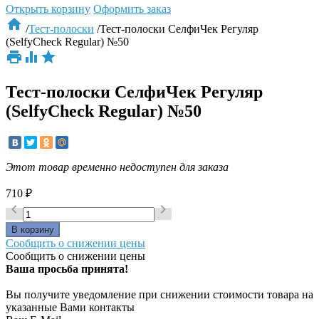
Открыть корзину
Оформить заказ

/
Тест-полоски
/
Тест-полоски СелфиЧек Регуляр
(SelfyСheck Regular) №50



Тест-полоски СелфиЧек Регуляр
(SelfyСheck Regular) №50
Этот товар временно недоступен для заказа
710
₽


Сообщить о снижении цены
Сообщить о снижении цены
Ваша просьба принята!
Вы получите уведомление при снижении стоимости товара на
указанные Вами контакты