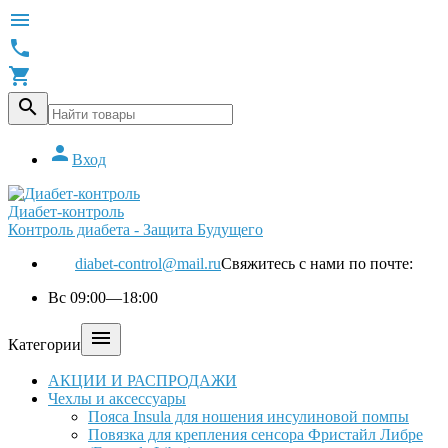





Вход
Диабет-контроль
Контроль диабета - Защита Будущего
diabet-control@mail.ru
Свяжитесь с нами по почте:
Вс 09:00—18:00

Категории
АКЦИИ И РАСПРОДАЖИ
Чехлы и аксессуары
Пояса Insula для ношения инсулиновой помпы
Повязка для крепления сенсора Фристайл Либре