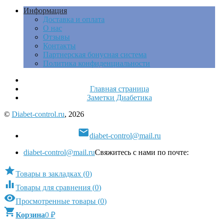
Информация
Доставка и оплата
О нас
Отзывы
Контакты
Партнерская бонусная система
Политика конфиденциальности
Главная страница
Заметки Диабетика
©
Diabet-control.ru
, 2026

diabet-control@mail.ru
diabet-control@mail.ru
Свяжитесь с нами по почте:

Товары в закладках
(
0
)

Товары для сравнения
(
0
)

Просмотренные товары
(
0
)

Корзина
0
₽