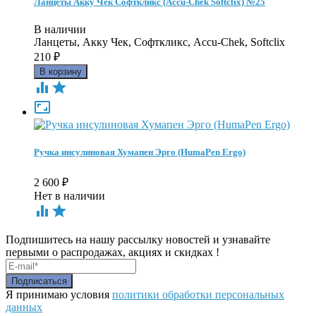
Ланцеты Акку Чек Софткликс (Accu-Chek Softclix) №25
В наличии
Ланцеты, Акку Чек, Софткликс, Accu-Chek, Softclix
210
₽



Ручка инсулиновая Хумапен Эрго (HumaPen Ergo)
2 600
₽
Нет в наличии


Подпишитесь на нашу рассылку новостей и узнавайте
первыми о распродажах, акциях и скидках !
Я принимаю условия
политики обработки персональных
данных