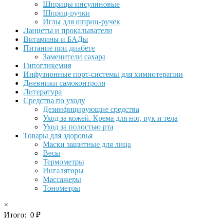
Шприцы инсулиновые
Шприц-ручки
Иглы для шприц-ручек
Ланцеты и прокалыватели
Витамины и БАДы
Питание при диабете
Заменители сахара
Гипогликемия
Инфузионные порт-системы для химиотерапии
Дневники самоконтроля
Литература
Средства по уходу
Дезинфицирующие средства
Уход за кожей. Крема для ног, рук и тела
Уход за полостью рта
Товары для здоровья
Маски защитные для лица
Весы
Термометры
Ингаляторы
Массажеры
Тонометры
×
Итого:
0
₽