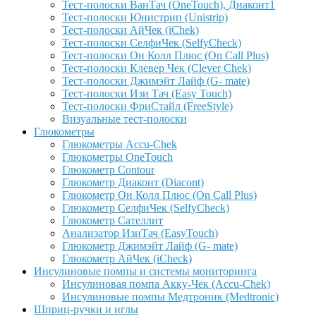
Тест-полоски ВанТач (OneTouch), Диаконт1
Тест-полоски Юнистрип (Unistrip)
Тест-полоски АйЧек (iChek)
Тест-полоски СелфиЧек (SelfyCheck)
Тест-полоски Он Колл Плюс (On Call Plus)
Тест-полоски Клевер Чек (Clever Chek)
Тест-полоски Джимэйт Лайф (G- mate)
Тест-полоски Изи Тач (Easy Touch)
Тест-полоски ФриCтайл (FreeStyle)
Визуальные тест-полоски
Глюкометры
Глюкометры Accu-Сhek
Глюкометры OneTouch
Глюкометр Contour
Глюкометр Диаконт (Diacont)
Глюкометр Он Колл Плюс (On Call Plus)
Глюкометр СелфиЧек (SelfyCheck)
Глюкометр Сателлит
Анализатор ИзиТач (EasyTouch)
Глюкометр Джимэйт Лайф (G- mate)
Глюкометр АйЧек (iCheck)
Инсулиновые помпы и системы мониторинга
Инсулиновая помпа Акку-Чек (Accu-Chek)
Инсулиновые помпы Медтроник (Medtronic)
Шприц-ручки и иглы