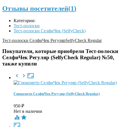
Отзывы посетителей(
1
)
Категории:
Тест-полоски
Тест-полоски СелфиЧек (SelfyCheck)
Тест-полоски СелфиЧек Регуляр
SelfyСheck Regular
Покупатели, которые приобрели Тест-полоски
СелфиЧек Регуляр (SelfyСheck Regular) №50,
также купили



Глюкометр СелфиЧек Регуляр (SelfyCheck Regular)
950
₽
Нет в наличии


