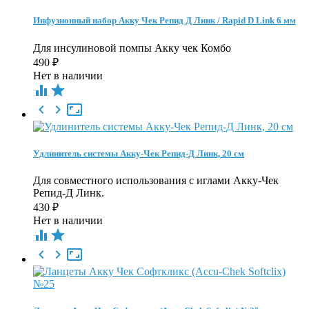
Инфузионный набор Акку Чек Репид Д Линк / Rapid D Link 6 мм
Для инсулиновой помпы Акку чек Комбо
490
₽
Нет в наличии





Удлинитель системы Акку-Чек Репид-Д Линк, 20 см
Для совместного использования с иглами Акку-Чек
Репид-Д Линк.
430
₽
Нет в наличии




