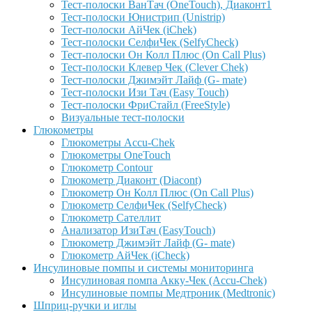
Тест-полоски ВанТач (OneTouch), Диаконт1
Тест-полоски Юнистрип (Unistrip)
Тест-полоски АйЧек (iChek)
Тест-полоски СелфиЧек (SelfyCheck)
Тест-полоски Он Колл Плюс (On Call Plus)
Тест-полоски Клевер Чек (Clever Chek)
Тест-полоски Джимэйт Лайф (G- mate)
Тест-полоски Изи Тач (Easy Touch)
Тест-полоски ФриCтайл (FreeStyle)
Визуальные тест-полоски
Глюкометры
Глюкометры Accu-Сhek
Глюкометры OneTouch
Глюкометр Contour
Глюкометр Диаконт (Diacont)
Глюкометр Он Колл Плюс (On Call Plus)
Глюкометр СелфиЧек (SelfyCheck)
Глюкометр Сателлит
Анализатор ИзиТач (EasyTouch)
Глюкометр Джимэйт Лайф (G- mate)
Глюкометр АйЧек (iCheck)
Инсулиновые помпы и системы мониторинга
Инсулиновая помпа Акку-Чек (Accu-Chek)
Инсулиновые помпы Медтроник (Medtronic)
Шприц-ручки и иглы