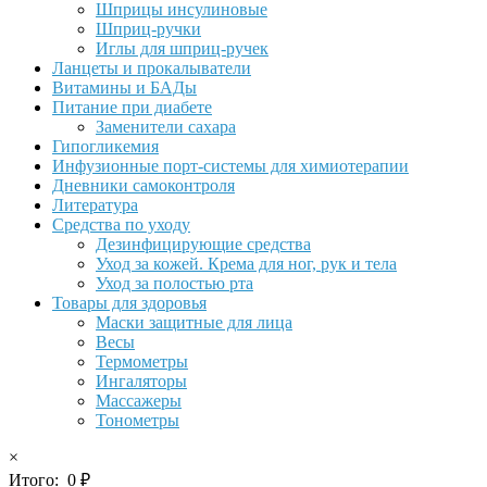
Шприцы инсулиновые
Шприц-ручки
Иглы для шприц-ручек
Ланцеты и прокалыватели
Витамины и БАДы
Питание при диабете
Заменители сахара
Гипогликемия
Инфузионные порт-системы для химиотерапии
Дневники самоконтроля
Литература
Средства по уходу
Дезинфицирующие средства
Уход за кожей. Крема для ног, рук и тела
Уход за полостью рта
Товары для здоровья
Маски защитные для лица
Весы
Термометры
Ингаляторы
Массажеры
Тонометры
×
Итого:
0
₽