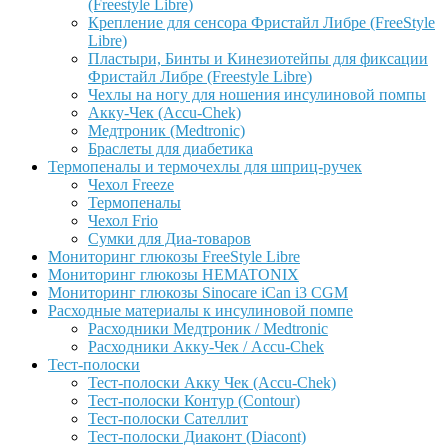
(Freestyle Libre)
Крепление для сенсора Фристайл Либре (FreeStyle
Libre)
Пластыри, Бинты и Кинезиотейпы для фиксации
Фристайл Либре (Freestyle Libre)
Чехлы на ногу для ношения инсулиновой помпы
Акку-Чек (Accu-Chek)
Медтроник (Medtronic)
Браслеты для диабетика
Термопеналы и термочехлы для шприц-ручек
Чехол Freeze
Термопеналы
Чехол Frio
Сумки для Диа-товаров
Мониторинг глюкозы FreeStyle Libre
Мониторинг глюкозы HEMATONIX
Мониторинг глюкозы Sinocare iCan i3 CGM
Расходные материалы к инсулиновой помпе
Расходники Медтроник / Medtronic
Расходники Акку-Чек / Accu-Chek
Тест-полоски
Тест-полоски Акку Чек (Accu-Chek)
Тест-полоски Контур (Contour)
Тест-полоски Сателлит
Тест-полоски Диаконт (Diacont)