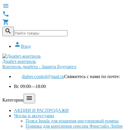





Вход
Диабет-контроль
Контроль диабета - Защита Будущего
diabet-control@mail.ru
Свяжитесь с нами по почте:
Вс 09:00—18:00

Категории
АКЦИИ И РАСПРОДАЖИ
Чехлы и аксессуары
Пояса Insula для ношения инсулиновой помпы
Повязка для крепления сенсора Фристайл Либре