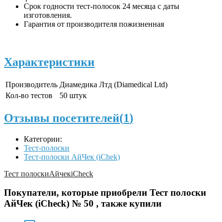
Срок годности тест-полосок 24 месяца с даты
изготовления.
Гарантия от производителя пожизненная
Характеристики
Производитель
Диамедика Лтд (Diamedical Ltd)
Кол-во тестов
50 штук
Отзывы посетителей(
1
)
Категории:
Тест-полоски
Тест-полоски АйЧек (iChek)
Тест полоски
Айчек
iCheck
Покупатели, которые приобрели Тест полоски
АйЧек (iCheck) № 50 , также купили