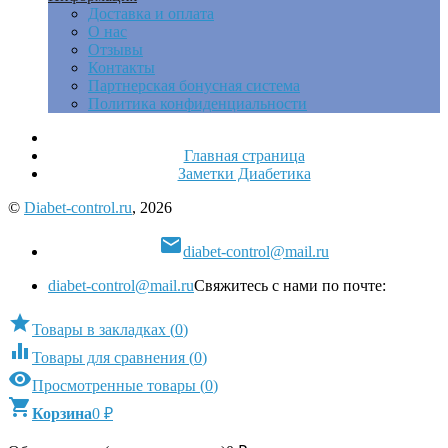
Доставка и оплата
О нас
Отзывы
Контакты
Партнерская бонусная система
Политика конфиденциальности
Главная страница
Заметки Диабетика
©
Diabet-control.ru
, 2026

diabet-control@mail.ru
diabet-control@mail.ru
Свяжитесь с нами по почте:

Товары в закладках
(
0
)

Товары для сравнения
(
0
)

Просмотренные товары
(
0
)

Корзина
0
₽