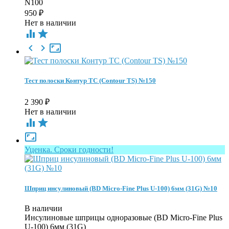
N100
950
₽
Нет в наличии





Тест полоски Контур ТС (Contour TS) №150
2 390
₽
Нет в наличии



Уценка. Сроки годности!
Шприц инсулиновый (BD Micro-Fine Plus U-100) 6мм (31G) №10
В наличии
Инсулиновые шприцы одноразовые (BD Micro-Fine Plus
U-100) 6мм (31G)