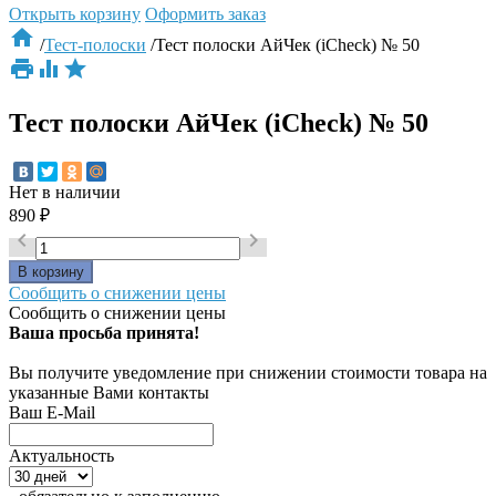
Открыть корзину
Оформить заказ

/
Тест-полоски
/
Тест полоски АйЧек (iCheck) № 50



Тест полоски АйЧек (iCheck) № 50
Нет в наличии
890
₽


Сообщить о снижении цены
Сообщить о снижении цены
Ваша просьба принята!
Вы получите уведомление при снижении стоимости товара на
указанные Вами контакты
Ваш E-Mail
Актуальность