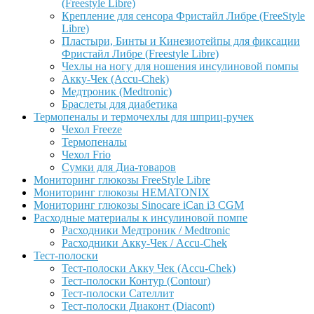
(Freestyle Libre)
Крепление для сенсора Фристайл Либре (FreeStyle
Libre)
Пластыри, Бинты и Кинезиотейпы для фиксации
Фристайл Либре (Freestyle Libre)
Чехлы на ногу для ношения инсулиновой помпы
Акку-Чек (Accu-Chek)
Медтроник (Medtronic)
Браслеты для диабетика
Термопеналы и термочехлы для шприц-ручек
Чехол Freeze
Термопеналы
Чехол Frio
Сумки для Диа-товаров
Мониторинг глюкозы FreeStyle Libre
Мониторинг глюкозы HEMATONIX
Мониторинг глюкозы Sinocare iCan i3 CGM
Расходные материалы к инсулиновой помпе
Расходники Медтроник / Medtronic
Расходники Акку-Чек / Accu-Chek
Тест-полоски
Тест-полоски Акку Чек (Accu-Chek)
Тест-полоски Контур (Contour)
Тест-полоски Сателлит
Тест-полоски Диаконт (Diacont)