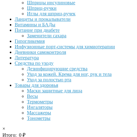
Шприцы инсулиновые
Шприц-ручки
Иглы для шприц-ручек
Ланцеты и прокалыватели
Витамины и БАДы
Питание при диабете
Заменители сахара
Гипогликемия
Инфузионные порт-системы для химиотерапии
Дневники самоконтроля
Литература
Средства по уходу
Дезинфицирующие средства
Уход за кожей. Крема для ног, рук и тела
Уход за полостью рта
Товары для здоровья
Маски защитные для лица
Весы
Термометры
Ингаляторы
Массажеры
Тонометры
×
Итого:
0
₽