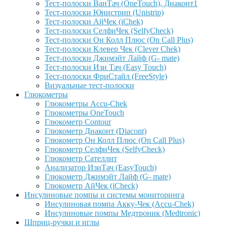
Тест-полоски ВанТач (OneTouch), Диаконт1
Тест-полоски Юнистрип (Unistrip)
Тест-полоски АйЧек (iChek)
Тест-полоски СелфиЧек (SelfyCheck)
Тест-полоски Он Колл Плюс (On Call Plus)
Тест-полоски Клевер Чек (Clever Chek)
Тест-полоски Джимэйт Лайф (G- mate)
Тест-полоски Изи Тач (Easy Touch)
Тест-полоски ФриCтайл (FreeStyle)
Визуальные тест-полоски
Глюкометры
Глюкометры Accu-Сhek
Глюкометры OneTouch
Глюкометр Contour
Глюкометр Диаконт (Diacont)
Глюкометр Он Колл Плюс (On Call Plus)
Глюкометр СелфиЧек (SelfyCheck)
Глюкометр Сателлит
Анализатор ИзиТач (EasyTouch)
Глюкометр Джимэйт Лайф (G- mate)
Глюкометр АйЧек (iCheck)
Инсулиновые помпы и системы мониторинга
Инсулиновая помпа Акку-Чек (Accu-Chek)
Инсулиновые помпы Медтроник (Medtronic)
Шприц-ручки и иглы