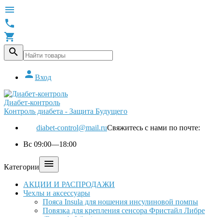





Вход
Диабет-контроль
Контроль диабета - Защита Будущего
diabet-control@mail.ru
Свяжитесь с нами по почте:
Вс 09:00—18:00

Категории
АКЦИИ И РАСПРОДАЖИ
Чехлы и аксессуары
Пояса Insula для ношения инсулиновой помпы
Повязка для крепления сенсора Фристайл Либре