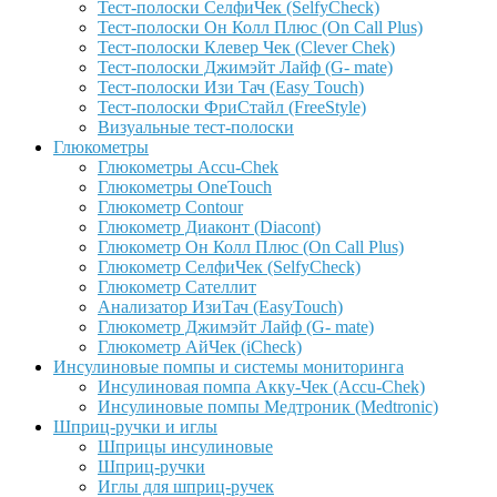
Тест-полоски СелфиЧек (SelfyCheck)
Тест-полоски Он Колл Плюс (On Call Plus)
Тест-полоски Клевер Чек (Clever Chek)
Тест-полоски Джимэйт Лайф (G- mate)
Тест-полоски Изи Тач (Easy Touch)
Тест-полоски ФриCтайл (FreeStyle)
Визуальные тест-полоски
Глюкометры
Глюкометры Accu-Сhek
Глюкометры OneTouch
Глюкометр Contour
Глюкометр Диаконт (Diacont)
Глюкометр Он Колл Плюс (On Call Plus)
Глюкометр СелфиЧек (SelfyCheck)
Глюкометр Сателлит
Анализатор ИзиТач (EasyTouch)
Глюкометр Джимэйт Лайф (G- mate)
Глюкометр АйЧек (iCheck)
Инсулиновые помпы и системы мониторинга
Инсулиновая помпа Акку-Чек (Accu-Chek)
Инсулиновые помпы Медтроник (Medtronic)
Шприц-ручки и иглы
Шприцы инсулиновые
Шприц-ручки
Иглы для шприц-ручек