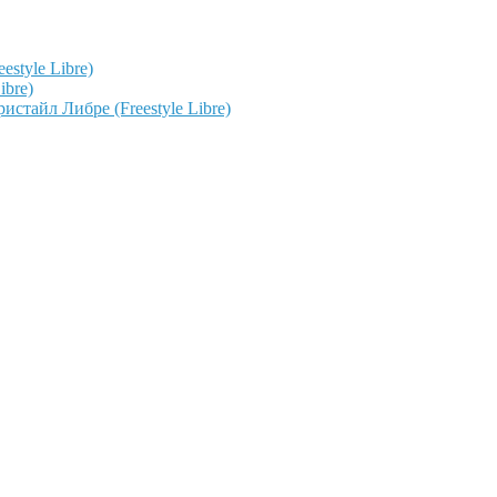
style Libre)
ibre)
тайл Либре (Freestyle Libre)