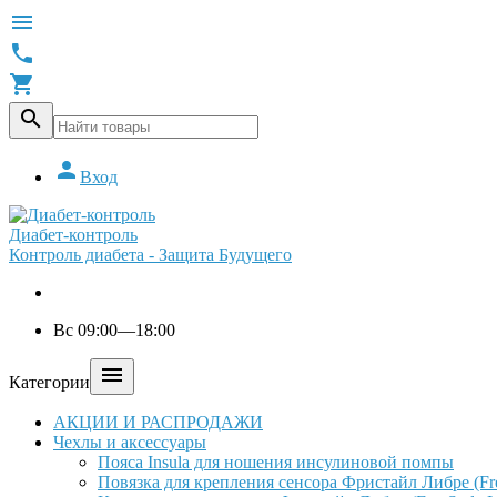





Вход
Диабет-контроль
Контроль диабета - Защита Будущего
Вс 09:00—18:00

Категории
АКЦИИ И РАСПРОДАЖИ
Чехлы и аксессуары
Пояса Insula для ношения инсулиновой помпы
Повязка для крепления сенсора Фристайл Либре (Free