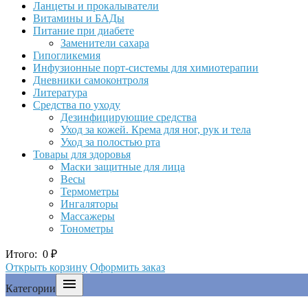
Ланцеты и прокалыватели
Витамины и БАДы
Питание при диабете
Заменители сахара
Гипогликемия
Инфузионные порт-системы для химиотерапии
Дневники самоконтроля
Литература
Средства по уходу
Дезинфицирующие средства
Уход за кожей. Крема для ног, рук и тела
Уход за полостью рта
Товары для здоровья
Маски защитные для лица
Весы
Термометры
Ингаляторы
Массажеры
Тонометры
Итого:
0
₽
Открыть корзину
Оформить заказ

Категории