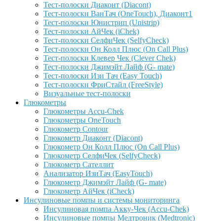
Тест-полоски Диаконт (Diacont)
Тест-полоски ВанТач (OneTouch), Диаконт1
Тест-полоски Юнистрип (Unistrip)
Тест-полоски АйЧек (iChek)
Тест-полоски СелфиЧек (SelfyCheck)
Тест-полоски Он Колл Плюс (On Call Plus)
Тест-полоски Клевер Чек (Clever Chek)
Тест-полоски Джимэйт Лайф (G- mate)
Тест-полоски Изи Тач (Easy Touch)
Тест-полоски ФриCтайл (FreeStyle)
Визуальные тест-полоски
Глюкометры
Глюкометры Accu-Сhek
Глюкометры OneTouch
Глюкометр Contour
Глюкометр Диаконт (Diacont)
Глюкометр Он Колл Плюс (On Call Plus)
Глюкометр СелфиЧек (SelfyCheck)
Глюкометр Сателлит
Анализатор ИзиТач (EasyTouch)
Глюкометр Джимэйт Лайф (G- mate)
Глюкометр АйЧек (iCheck)
Инсулиновые помпы и системы мониторинга
Инсулиновая помпа Акку-Чек (Accu-Chek)
Инсулиновые помпы Медтроник (Medtronic)