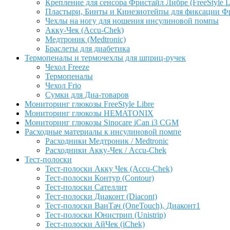
Крепление для сенсора Фристайл Либре (FreeStyle L
Пластыри, Бинты и Кинезиотейпы для фиксации Фрис
Чехлы на ногу для ношения инсулиновой помпы
Акку-Чек (Accu-Chek)
Медтроник (Medtronic)
Браслеты для диабетика
Термопеналы и термочехлы для шприц-ручек
Чехол Freeze
Термопеналы
Чехол Frio
Сумки для Диа-товаров
Мониторинг глюкозы FreeStyle Libre
Мониторинг глюкозы HEMATONIX
Мониторинг глюкозы Sinocare iCan i3 CGM
Расходные материалы к инсулиновой помпе
Расходники Медтроник / Medtronic
Расходники Акку-Чек / Accu-Chek
Тест-полоски
Тест-полоски Акку Чек (Accu-Chek)
Тест-полоски Контур (Contour)
Тест-полоски Сателлит
Тест-полоски Диаконт (Diacont)
Тест-полоски ВанТач (OneTouch), Диаконт1
Тест-полоски Юнистрип (Unistrip)
Тест-полоски АйЧек (iChek)