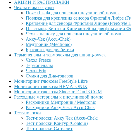
АКЦИИ И РАСПРОДАЖИ
Чехлы и аксессуары
Пояса Insula для ношения инсулиновой помпы
Повязка для крепления сенсора Фристайл Либре (Free
Крепление для сенсора Фристайл Либре (FreeStyle L
Пластыри, Бинты и Кинезиотейпы для фиксации Фрис
Чехлы на ногу для ношения инсулиновой помпы
Акку-Чек (Accu-Chek)
Медтроник (Medtronic)
Браслеты для диабетика
Термопеналы и термочехлы для шприц-ручек
Чехол Freeze
Термопеналы
Чехол Frio
Сумки для Диа-товаров
Мониторинг глюкозы FreeStyle Libre
Мониторинг глюкозы HEMATONIX
Мониторинг глюкозы Sinocare iCan i3 CGM
Расходные материалы к инсулиновой помпе
Расходники Медтроник / Medtronic
Расходники Акку-Чек / Accu-Chek
Тест-полоски
Тест-полоски Акку Чек (Accu-Chek)
Тест-полоски Контур (Contour)
Тест-полоски Сателлит