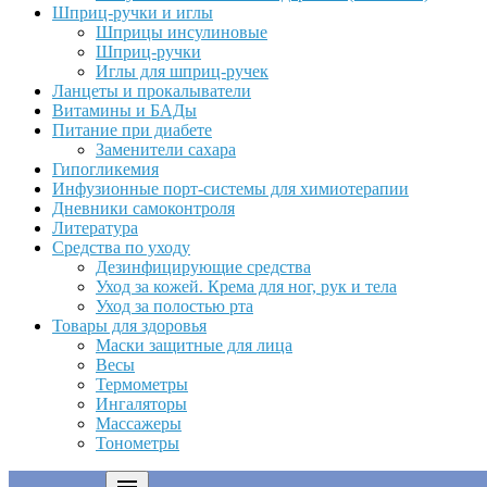
Шприц-ручки и иглы
Шприцы инсулиновые
Шприц-ручки
Иглы для шприц-ручек
Ланцеты и прокалыватели
Витамины и БАДы
Питание при диабете
Заменители сахара
Гипогликемия
Инфузионные порт-системы для химиотерапии
Дневники самоконтроля
Литература
Средства по уходу
Дезинфицирующие средства
Уход за кожей. Крема для ног, рук и тела
Уход за полостью рта
Товары для здоровья
Маски защитные для лица
Весы
Термометры
Ингаляторы
Массажеры
Тонометры