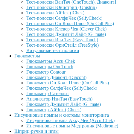
Тест-полоски ВанТач (OneTouch), Диаконт1
Тест-полоски Юнистрип (Unistrip)
Тест-полоски АйЧек (iChek)
Тест-полоски СелфиЧек (SelfyCheck)
Тест-полоски Он Колл Плюс (On Call Plus)
Тест-полоски Клевер Чек (Clever Chek)
Тест-полоски Джимэйт Лайф (G- mate)
Тест-полоски Изи Тач (Easy Touch)
Тест-полоски ФриCтайл (FreeStyle)
Визуальные тест-полоски
Глюкометры
Глюкометры Accu-Сhek
Глюкометры OneTouch
Глюкометр Contour
Глюкометр Диаконт (Diacont)
Глюкометр Он Колл Плюс (On Call Plus)
Глюкометр СелфиЧек (SelfyCheck)
Глюкометр Сателлит
Анализатор ИзиТач (EasyTouch)
Глюкометр Джимэйт Лайф (G- mate)
Глюкометр АйЧек (iCheck)
Инсулиновые помпы и системы мониторинга
Инсулиновая помпа Акку-Чек (Accu-Chek)
Инсулиновые помпы Медтроник (Medtronic)
Шприц-ручки и иглы