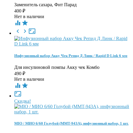
Заменитель сахара, Фит Парад
400
₽
Нет в наличии





Инфузионный набор Акку Чек Репид Д Линк / Rapid D Link 6 мм
Для инсулиновой помпы Акку чек Комбо
490
₽
Нет в наличии



Скидка!
MIO / МИО 6/60 Голубой (MMT-943А), инфузионный набор, 1 шт.