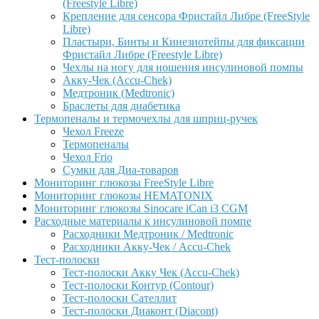
(Freestyle Libre)
Крепление для сенсора Фристайл Либре (FreeStyle
Libre)
Пластыри, Бинты и Кинезиотейпы для фиксации
Фристайл Либре (Freestyle Libre)
Чехлы на ногу для ношения инсулиновой помпы
Акку-Чек (Accu-Chek)
Медтроник (Medtronic)
Браслеты для диабетика
Термопеналы и термочехлы для шприц-ручек
Чехол Freeze
Термопеналы
Чехол Frio
Сумки для Диа-товаров
Мониторинг глюкозы FreeStyle Libre
Мониторинг глюкозы HEMATONIX
Мониторинг глюкозы Sinocare iCan i3 CGM
Расходные материалы к инсулиновой помпе
Расходники Медтроник / Medtronic
Расходники Акку-Чек / Accu-Chek
Тест-полоски
Тест-полоски Акку Чек (Accu-Chek)
Тест-полоски Контур (Contour)
Тест-полоски Сателлит
Тест-полоски Диаконт (Diacont)