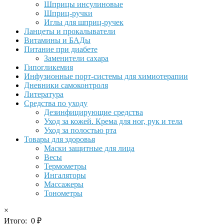
Шприцы инсулиновые
Шприц-ручки
Иглы для шприц-ручек
Ланцеты и прокалыватели
Витамины и БАДы
Питание при диабете
Заменители сахара
Гипогликемия
Инфузионные порт-системы для химиотерапии
Дневники самоконтроля
Литература
Средства по уходу
Дезинфицирующие средства
Уход за кожей. Крема для ног, рук и тела
Уход за полостью рта
Товары для здоровья
Маски защитные для лица
Весы
Термометры
Ингаляторы
Массажеры
Тонометры
×
Итого:
0
₽