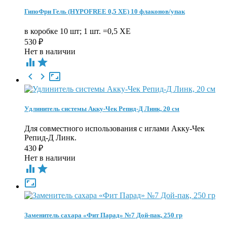
ГипоФри Гель (HYPOFREE 0,5 ХЕ) 10 флаконов/упак
в коробке 10 шт; 1 шт. =0,5 ХЕ
530
₽
Нет в наличии





Удлинитель системы Акку-Чек Репид-Д Линк, 20 см
Для совместного использования с иглами Акку-Чек
Репид-Д Линк.
430
₽
Нет в наличии



Заменитель сахара «Фит Парад» №7 Дой-пак, 250 гр