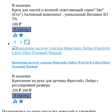
В наличии
Крем для локтей и коленей осветляющий серии"Эво"
(Evo") Активный компонент , уникальный Витамин В3
5%
100
₽





Крепление на руку сенсора Фристайл Либре (FreeStyle Libre) Цвет
Розовый-Черный
В наличии
Крепление на руку для датчика Фристайл Либра с
регулировкой размера
350
₽
290
₽


Подпишитесь на нашу рассылку новостей и узнавайте