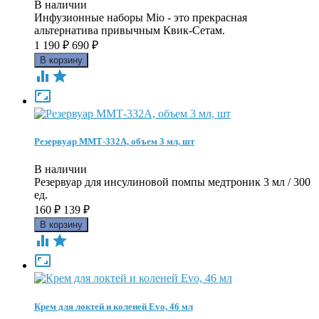
В наличии
Инфузионные наборы Мio - это прекрасная
альтернатива привычным Квик-Сетам.
1 190
₽
690
₽



Резервуар ММТ-332А, объем 3 мл, шт
В наличии
Резервуар для инсулиновой помпы медтроник 3 мл / 300
ед.
160
₽
139
₽



Крем для локтей и коленей Evo, 46 мл