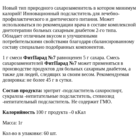
Новый тип природного сахарозаменитель в котором минимум
калорий! Инновационный подсластитель для лечебно-
профилактического и диетического питания. Может
использоваться по рекомендации врача в составе комплексной
диетотерапии больных сахарным диабетом 2-го типа.
Обладает отличным вкусом и улучшенными
потребительскими свойствами благодаря сбалансированному
составу специально подобранных компонентов.
1 г смеси
ФитПарад №7
равноценен 5 г сахара. Смесь
сахарозаменителей
ФитПарад №7
может применяться в
производстве продуктов для больных сахарным диабетом, а
также для людей, следящих за своим весом. Рекомендуемая
дозировка: не более 45 г в сутки.
Состав продукта:
эритрит -подсластитель сахороспирт,
сукралоза -непитательные подсластитель, стевиозид
-непитательный подсластитель. Не содержит ГМО.
Калорийность
100 г продукта –0 кКал
Масса: 1г
Кол-во в упаковке: 60 шт.