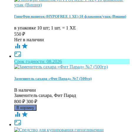
ГипоФри напиток (HYPOFREE 1 ХЕ) 10 флаконов/упак (Вишня)
в упаковке 10 шт; 1 шт. = 1 ХЕ
550
₽
Нет в наличии



Срок годности: 08.2026
Заменитель сахара «Фит Парад» №7 (500гр)
В наличии
Заменитель сахара, Фит Парад
800
₽
300
₽


