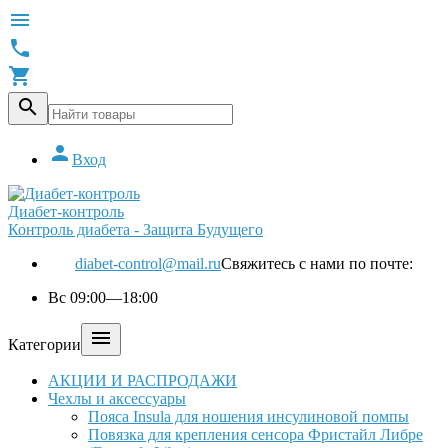





Вход
Диабет-контроль
Контроль диабета - Защита Будущего
diabet-control@mail.ru
Свяжитесь с нами по почте:
Вс 09:00—18:00

Категории
АКЦИИ И РАСПРОДАЖИ
Чехлы и аксессуары
Пояса Insula для ношения инсулиновой помпы
Повязка для крепления сенсора Фристайл Либре