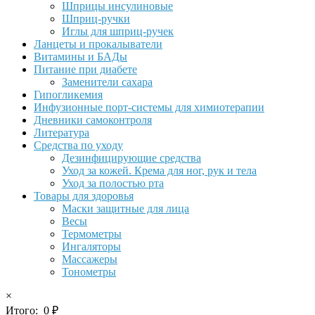
Шприцы инсулиновые
Шприц-ручки
Иглы для шприц-ручек
Ланцеты и прокалыватели
Витамины и БАДы
Питание при диабете
Заменители сахара
Гипогликемия
Инфузионные порт-системы для химиотерапии
Дневники самоконтроля
Литература
Средства по уходу
Дезинфицирующие средства
Уход за кожей. Крема для ног, рук и тела
Уход за полостью рта
Товары для здоровья
Маски защитные для лица
Весы
Термометры
Ингаляторы
Массажеры
Тонометры
×
Итого:
0
₽