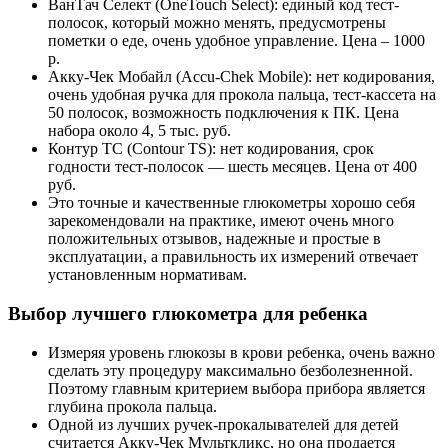
ВанТач Селект (OneTouch Select): единый код тест-
полосок, который можно менять, предусмотрены
пометки о еде, очень удобное управление. Цена – 1000
р.
Акку-Чек Мобайл (Accu-Chek Mobile): нет кодирования,
очень удобная ручка для прокола пальца, тест-кассета на
50 полосок, возможность подключения к ПК. Цена
набора около 4, 5 тыс. руб.
Контур ТС (Contour TS): нет кодирования, срок
годности тест-полосок — шесть месяцев. Цена от 400
руб.
Это точные и качественные глюкометры хорошо себя
зарекомендовали на практике, имеют очень много
положительных отзывов, надежные и простые в
эксплуатации, а правильность их измерений отвечает
установленным нормативам.
Выбор лучшего глюкометра для ребенка
Измеряя уровень глюкозы в крови ребенка, очень важно
сделать эту процедуру максимально безболезненной.
Поэтому главным критерием выбора прибора является
глубина прокола пальца.
Одной из лучших ручек-прокалывателей для детей
считается Акку-Чек Мульткликс, но она продается