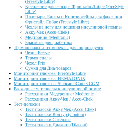
(Freestyle Libre)
Крепление для сенсора Фристайл Либре (FreeStyle
Libre)
Пластыри, Бинты и Кинезиотейпы для фиксации
Фристайл Либре (Freestyle Libre)
Чехлы на ногу для ношения инсулиновой помпы
Акку-Чек (Accu-Chek)
Медтроник (Medtronic)
Браслеты для диабетика
Термопеналы и термочехлы для шприц-ручек
Чехол Freeze
Термопеналы
Чехол Frio
Сумки для Диа-товаров
Мониторинг глюкозы FreeStyle Libre
Мониторинг глюкозы HEMATONIX
Мониторинг глюкозы Sinocare iCan i3 CGM
Расходные материалы к инсулиновой помпе
Расходники Медтроник / Medtronic
Расходники Акку-Чек / Accu-Chek
Тест-полоски
Тест-полоски Акку Чек (Accu-Chek)
Тест-полоски Контур (Contour)
Тест-полоски Сателлит
Тест-полоски Диаконт (Diacont)