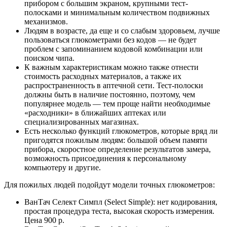
прибором с большим экраном, крупными тест-
полосками и минимальным количеством подвижных
механизмов.
Людям в возрасте, да еще и со слабым здоровьем, лучше
пользоваться глюкометрами без кодов — не будет
проблем с запоминанием кодовой комбинации или
поиском чипа.
К важным характеристикам можно также отнести
стоимость расходных материалов, а также их
распространенность в аптечной сети. Тест-полоски
должны быть в наличие постоянно, поэтому, чем
популярнее модель — тем проще найти необходимые
«расходники» в ближайших аптеках или
специализированных магазинах.
Есть несколько функций глюкометров, которые вряд ли
пригодятся пожилым людям: большой объем памяти
прибора, скоростное определение результатов замера,
возможность присоединения к персональному
компьютеру и другие.
Для пожилых людей подойдут модели точных глюкометров:
ВанТач Селект Симпл (Select Simple): нет кодирования,
простая процедура теста, высокая скорость измерения.
Цена 900 р.