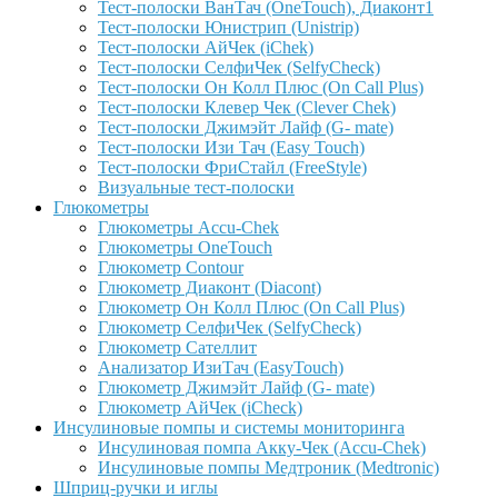
Тест-полоски ВанТач (OneTouch), Диаконт1
Тест-полоски Юнистрип (Unistrip)
Тест-полоски АйЧек (iChek)
Тест-полоски СелфиЧек (SelfyCheck)
Тест-полоски Он Колл Плюс (On Call Plus)
Тест-полоски Клевер Чек (Clever Chek)
Тест-полоски Джимэйт Лайф (G- mate)
Тест-полоски Изи Тач (Easy Touch)
Тест-полоски ФриCтайл (FreeStyle)
Визуальные тест-полоски
Глюкометры
Глюкометры Accu-Сhek
Глюкометры OneTouch
Глюкометр Contour
Глюкометр Диаконт (Diacont)
Глюкометр Он Колл Плюс (On Call Plus)
Глюкометр СелфиЧек (SelfyCheck)
Глюкометр Сателлит
Анализатор ИзиТач (EasyTouch)
Глюкометр Джимэйт Лайф (G- mate)
Глюкометр АйЧек (iCheck)
Инсулиновые помпы и системы мониторинга
Инсулиновая помпа Акку-Чек (Accu-Chek)
Инсулиновые помпы Медтроник (Medtronic)
Шприц-ручки и иглы