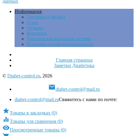
данных
Информация
Доставка и оплата
О нас
Отзывы
Контакты
Партнерская бонусная система
Политика конфиденциальности
Главная страница
Заметки Диабетика
©
Diabet-control.ru
, 2026

diabet-control@mail.ru
diabet-control@mail.ru
Свяжитесь с нами по почте:

Товары в закладках
(
0
)

Товары для сравнения
(
0
)

Просмотренные товары
(
0
)