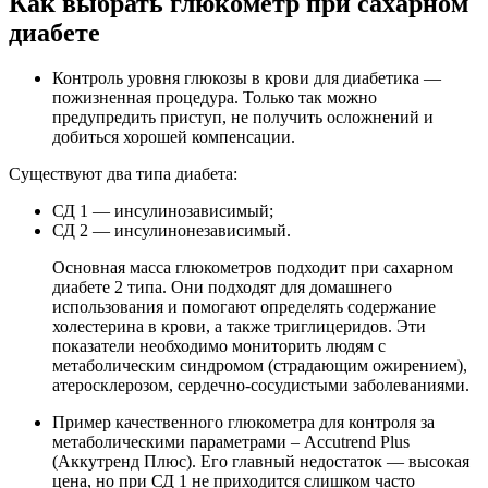
Как выбрать глюкометр при сахарном
диабете
Контроль уровня глюкозы в крови для диабетика —
пожизненная процедура. Только так можно
предупредить приступ, не получить осложнений и
добиться хорошей компенсации.
Существуют два типа диабета:
СД 1 — инсулинозависимый;
СД 2 — инсулинонезависимый.
Основная масса глюкометров подходит при сахарном
диабете 2 типа. Они подходят для домашнего
использования и помогают определять содержание
холестерина в крови, а также триглицеридов. Эти
показатели необходимо мониторить людям с
метаболическим синдромом (страдающим ожирением),
атеросклерозом, сердечно-сосудистыми заболеваниями.
Пример качественного глюкометра для контроля за
метаболическими параметрами – Accutrend Plus
(Аккутренд Плюс). Его главный недостаток — высокая
цена, но при СД 1 не приходится слишком часто