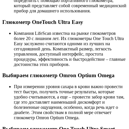
определить с помощью портативного глюкометра,
который представляет собой современный медицинский
прибор для домашнего использования.
Глюкометр OneTouch Ultra Easy
Компания LifeScan известна на рынке глюкометров
более 20 с лишним лет. Их глюкометры One Touch Ultra
Easy заслужено считаются одними из лучших на
сегодняшний день. Компактный размер, легкость
управления, доступный интерфейс, простота
процедуры, эффективность и быстродействие – главные
достоинства этих приборов.
Выбираем глюкометр Omron Optium Omega
При измерении уровня сахара в крови важно провести
тест быстро, получить точные результаты, которые
удобно считываются, а еще – провести забор крови там,
где это доставляет наименьший дискомфорт и
болезненные ощущения, особенно, когда речь идет о
диабете. Этим свойствам в полной мере отвечает
глюкометр Omron Optium Omega.
Выбираем
глюкометр
One Touch Ultra Smart