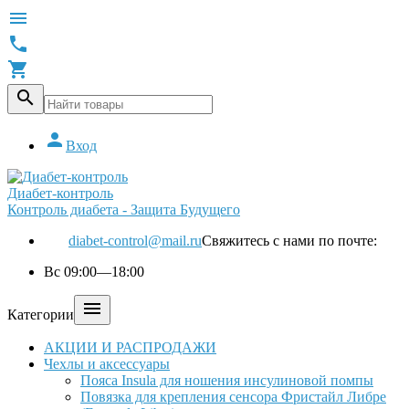





Вход
Диабет-контроль
Контроль диабета - Защита Будущего
diabet-control@mail.ru
Свяжитесь с нами по почте:
Вс 09:00—18:00

Категории
АКЦИИ И РАСПРОДАЖИ
Чехлы и аксессуары
Пояса Insula для ношения инсулиновой помпы
Повязка для крепления сенсора Фристайл Либре