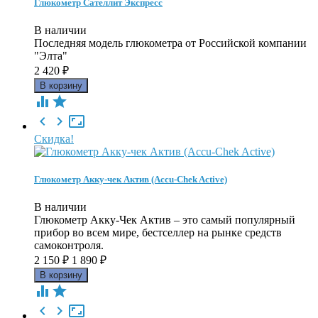
Глюкометр Сателлит Экспресс
В наличии
Последняя модель глюкометра от Российской компании
"Элта"
2 420
₽





Скидка!
Глюкометр Акку-чек Актив (Accu-Chek Active)
В наличии
Глюкометр Акку-Чек Актив – это самый популярный
прибор во всем мире, бестселлер на рынке средств
самоконтроля.
2 150
₽
1 890
₽




