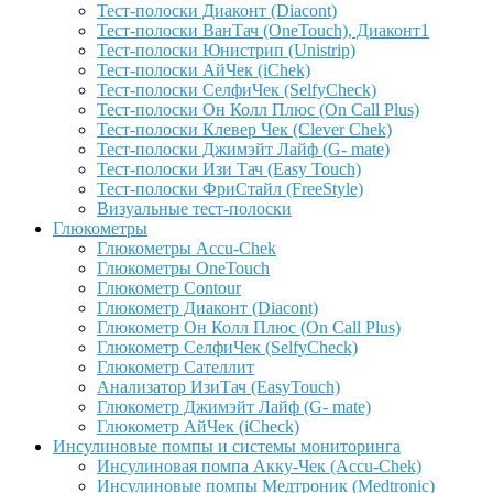
Тест-полоски Диаконт (Diacont)
Тест-полоски ВанТач (OneTouch), Диаконт1
Тест-полоски Юнистрип (Unistrip)
Тест-полоски АйЧек (iChek)
Тест-полоски СелфиЧек (SelfyCheck)
Тест-полоски Он Колл Плюс (On Call Plus)
Тест-полоски Клевер Чек (Clever Chek)
Тест-полоски Джимэйт Лайф (G- mate)
Тест-полоски Изи Тач (Easy Touch)
Тест-полоски ФриCтайл (FreeStyle)
Визуальные тест-полоски
Глюкометры
Глюкометры Accu-Сhek
Глюкометры OneTouch
Глюкометр Contour
Глюкометр Диаконт (Diacont)
Глюкометр Он Колл Плюс (On Call Plus)
Глюкометр СелфиЧек (SelfyCheck)
Глюкометр Сателлит
Анализатор ИзиТач (EasyTouch)
Глюкометр Джимэйт Лайф (G- mate)
Глюкометр АйЧек (iCheck)
Инсулиновые помпы и системы мониторинга
Инсулиновая помпа Акку-Чек (Accu-Chek)
Инсулиновые помпы Медтроник (Medtronic)