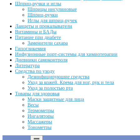
Шприц-ручки и иглы
Шприцы инсулиновые
Шприц-ручки
Иглы для шприц-ручек
Ланцеты и прокалыватели
Витамины и БАДы
Питание при диабете
Заменители сахара
Гипогликемия
Инфузионные порт-системы для химиотерапии
Дневники самоконтроля
Литература
Средства по уходу
Дезинфицирующие средства
Уход за кожей. Крема для ног, рук и тела
Уход за полостью рта
Товары для здоровья
Маски защитные для лица
Весы
Термометры
Ингаляторы
Массажеры
Тонометры