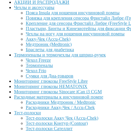
АКЦИИ И РАСПРОДАЖИ
Чехлы и аксессуары
Пояса Insula для ношения инсулиновой помпы
Повязка для крепления сенсора Фристайл Либре (Free
Крепление для сенсора Фристайл Либре (FreeStyle L
Пластыри, Бинты и Кинезиотейпы для фиксации Фрис
Чехлы на ногу для ношения инсулиновой помпы
Акку-Чек (Accu-Chek)
Медтроник (Medtronic)
Браслеты для диабетика
Термопеналы и термочехлы для шприц-ручек
Чехол Freeze
Термопеналы
Чехол Frio
Сумки для Диа-товаров
Мониторинг глюкозы FreeStyle Libre
Мониторинг глюкозы HEMATONIX
Мониторинг глюкозы Sinocare iCan i3 CGM
Расходные материалы к инсулиновой помпе
Расходники Медтроник / Medtronic
Расходники Акку-Чек / Accu-Chek
Тест-полоски
Тест-полоски Акку Чек (Accu-Chek)
Тест-полоски Контур (Contour)
Тест-полоски Сателлит