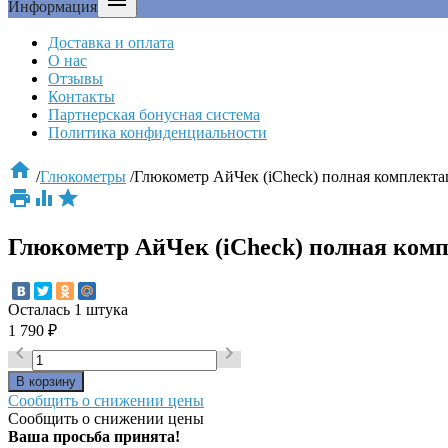

Информация
Доставка и оплата
О нас
Отзывы
Контакты
Партнерская бонусная система
Политика конфиденциальности

/
Глюкометры
/
Глюкометр АйЧек (iCheck) полная комплекта



Глюкометр АйЧек (iCheck) полная ком
Осталась 1 штука
1 790
₽


Сообщить о снижении цены
Сообщить о снижении цены
Ваша просьба принята!