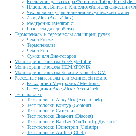
Крепление для сенсора Фристайл Либре (FreeStyle L
Пластыри, Бинты и Кинезиотейпы для фиксации Фрис
Чехлы на ногу для ношения инсулиновой помпы
Акку-Чек (Accu-Chek)
Медтроник (Medtronic)
Браслеты для диабетика
Термопеналы и термочехлы для шприц-ручек
Чехол Freeze
Термопеналы
Чехол Frio
Сумки для Диа-товаров
Мониторинг глюкозы FreeStyle Libre
Мониторинг глюкозы HEMATONIX
Мониторинг глюкозы Sinocare iCan i3 CGM
Расходные материалы к инсулиновой помпе
Расходники Медтроник / Medtronic
Расходники Акку-Чек / Accu-Chek
Тест-полоски
Тест-полоски Акку Чек (Accu-Chek)
Тест-полоски Контур (Contour)
Тест-полоски Сателлит
Тест-полоски Диаконт (Diacont)
Тест-полоски ВанТач (OneTouch), Диаконт1
Тест-полоски Юнистрип (Unistrip)
Тест-полоски АйЧек (iChek)