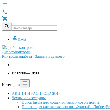





Вход
Диабет-контроль
Контроль диабета - Защита Будущего
Вс 09:00—18:00

Категории
АКЦИИ И РАСПРОДАЖИ
Чехлы и аксессуары
Пояса Insula для ношения инсулиновой помпы
Повязка для крепления сенсора Фристайл Либре (Free