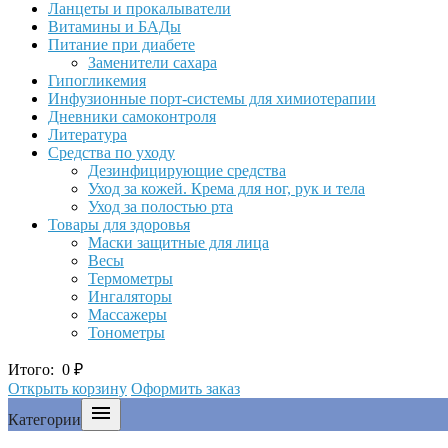
Ланцеты и прокалыватели
Витамины и БАДы
Питание при диабете
Заменители сахара
Гипогликемия
Инфузионные порт-системы для химиотерапии
Дневники самоконтроля
Литература
Средства по уходу
Дезинфицирующие средства
Уход за кожей. Крема для ног, рук и тела
Уход за полостью рта
Товары для здоровья
Маски защитные для лица
Весы
Термометры
Ингаляторы
Массажеры
Тонометры
Итого:
0
₽
Открыть корзину
Оформить заказ

Категории