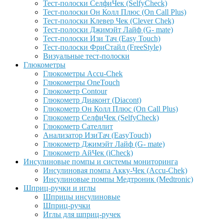
Тест-полоски СелфиЧек (SelfyCheck)
Тест-полоски Он Колл Плюс (On Call Plus)
Тест-полоски Клевер Чек (Clever Chek)
Тест-полоски Джимэйт Лайф (G- mate)
Тест-полоски Изи Тач (Easy Touch)
Тест-полоски ФриCтайл (FreeStyle)
Визуальные тест-полоски
Глюкометры
Глюкометры Accu-Сhek
Глюкометры OneTouch
Глюкометр Contour
Глюкометр Диаконт (Diacont)
Глюкометр Он Колл Плюс (On Call Plus)
Глюкометр СелфиЧек (SelfyCheck)
Глюкометр Сателлит
Анализатор ИзиТач (EasyTouch)
Глюкометр Джимэйт Лайф (G- mate)
Глюкометр АйЧек (iCheck)
Инсулиновые помпы и системы мониторинга
Инсулиновая помпа Акку-Чек (Accu-Chek)
Инсулиновые помпы Медтроник (Medtronic)
Шприц-ручки и иглы
Шприцы инсулиновые
Шприц-ручки
Иглы для шприц-ручек