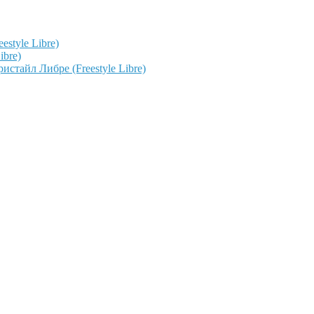
style Libre)
ibre)
тайл Либре (Freestyle Libre)