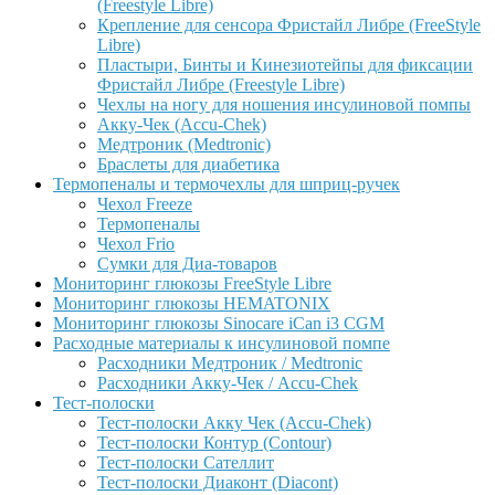
(Freestyle Libre)
Крепление для сенсора Фристайл Либре (FreeStyle
Libre)
Пластыри, Бинты и Кинезиотейпы для фиксации
Фристайл Либре (Freestyle Libre)
Чехлы на ногу для ношения инсулиновой помпы
Акку-Чек (Accu-Chek)
Медтроник (Medtronic)
Браслеты для диабетика
Термопеналы и термочехлы для шприц-ручек
Чехол Freeze
Термопеналы
Чехол Frio
Сумки для Диа-товаров
Мониторинг глюкозы FreeStyle Libre
Мониторинг глюкозы HEMATONIX
Мониторинг глюкозы Sinocare iCan i3 CGM
Расходные материалы к инсулиновой помпе
Расходники Медтроник / Medtronic
Расходники Акку-Чек / Accu-Chek
Тест-полоски
Тест-полоски Акку Чек (Accu-Chek)
Тест-полоски Контур (Contour)
Тест-полоски Сателлит
Тест-полоски Диаконт (Diacont)