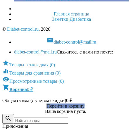
Главная страница
Заметки Диабетика
©
Diabet-control.ru
, 2026

diabet-control@mail.ru
diabet-control@mail.ru
Свяжитесь с нами по почте:

Товары в закладках
(
0
)

Товары для сравнения
(
0
)

Просмотренные товары
(
0
)

Корзина
0
₽
Общая сумма (с учетом скидки)
0
₽
Перейти в корзину
Ваша корзина пуста.

Приложения