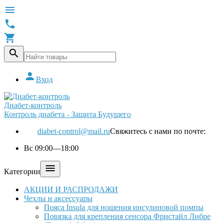





Вход
Диабет-контроль
Контроль диабета - Защита Будущего
diabet-control@mail.ru
Свяжитесь с нами по почте:
Вс 09:00—18:00

Категории
АКЦИИ И РАСПРОДАЖИ
Чехлы и аксессуары
Пояса Insula для ношения инсулиновой помпы
Повязка для крепления сенсора Фристайл Либре