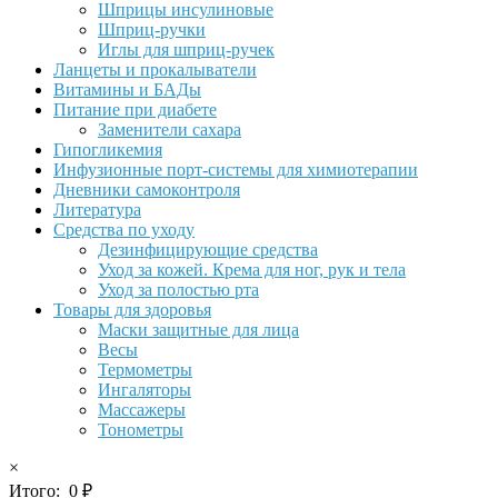
Шприцы инсулиновые
Шприц-ручки
Иглы для шприц-ручек
Ланцеты и прокалыватели
Витамины и БАДы
Питание при диабете
Заменители сахара
Гипогликемия
Инфузионные порт-системы для химиотерапии
Дневники самоконтроля
Литература
Средства по уходу
Дезинфицирующие средства
Уход за кожей. Крема для ног, рук и тела
Уход за полостью рта
Товары для здоровья
Маски защитные для лица
Весы
Термометры
Ингаляторы
Массажеры
Тонометры
×
Итого:
0
₽