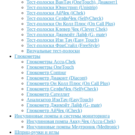
Тест-полоски ВанТач (OneTouch), Диаконт1
Тест-полоски Юнистрип (Unistrip)
Тест-полоски АйЧек (iChek)
Тест-полоски СелфиЧек (SelfyCheck)
Тест-полоски Он Колл Плюс (On Call Plus)
Тест-полоски Клевер Чек (Clever Chek)
Тест-полоски Джимэйт Лайф (G- mate)
Тест-полоски Изи Тач (Easy Touch)
Тест-полоски ФриCтайл (FreeStyle)
Визуальные тест-полоски
Глюкометры
Глюкометры Accu-Сhek
Глюкометры OneTouch
Глюкометр Contour
Глюкометр Диаконт (Diacont)
Глюкометр Он Колл Плюс (On Call Plus)
Глюкометр СелфиЧек (SelfyCheck)
Глюкометр Сателлит
Анализатор ИзиТач (EasyTouch)
Глюкометр Джимэйт Лайф (G- mate)
Глюкометр АйЧек (iCheck)
Инсулиновые помпы и системы мониторинга
Инсулиновая помпа Акку-Чек (Accu-Chek)
Инсулиновые помпы Медтроник (Medtronic)
Шприц-ручки и иглы