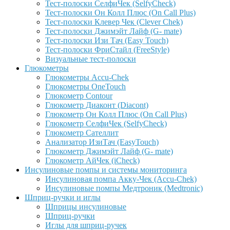
Тест-полоски СелфиЧек (SelfyCheck)
Тест-полоски Он Колл Плюс (On Call Plus)
Тест-полоски Клевер Чек (Clever Chek)
Тест-полоски Джимэйт Лайф (G- mate)
Тест-полоски Изи Тач (Easy Touch)
Тест-полоски ФриCтайл (FreeStyle)
Визуальные тест-полоски
Глюкометры
Глюкометры Accu-Сhek
Глюкометры OneTouch
Глюкометр Contour
Глюкометр Диаконт (Diacont)
Глюкометр Он Колл Плюс (On Call Plus)
Глюкометр СелфиЧек (SelfyCheck)
Глюкометр Сателлит
Анализатор ИзиТач (EasyTouch)
Глюкометр Джимэйт Лайф (G- mate)
Глюкометр АйЧек (iCheck)
Инсулиновые помпы и системы мониторинга
Инсулиновая помпа Акку-Чек (Accu-Chek)
Инсулиновые помпы Медтроник (Medtronic)
Шприц-ручки и иглы
Шприцы инсулиновые
Шприц-ручки
Иглы для шприц-ручек