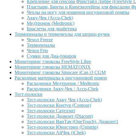
Крепление для сенсора Фристайл Либре (FreeStyle L
Пластыри, Бинты и Кинезиотейпы для фиксации Фрис
Чехлы на ногу для ношения инсулиновой помпы
Акку-Чек (Accu-Chek)
Медтроник (Medtronic)
Браслеты для диабетика
Термопеналы и термочехлы для шприц-ручек
Чехол Freeze
Термопеналы
Чехол Frio
Сумки для Диа-товаров
Мониторинг глюкозы FreeStyle Libre
Мониторинг глюкозы HEMATONIX
Мониторинг глюкозы Sinocare iCan i3 CGM
Расходные материалы к инсулиновой помпе
Расходники Медтроник / Medtronic
Расходники Акку-Чек / Accu-Chek
Тест-полоски
Тест-полоски Акку Чек (Accu-Chek)
Тест-полоски Контур (Contour)
Тест-полоски Сателлит
Тест-полоски Диаконт (Diacont)
Тест-полоски ВанТач (OneTouch), Диаконт1
Тест-полоски Юнистрип (Unistrip)
Тест-полоски АйЧек (iChek)