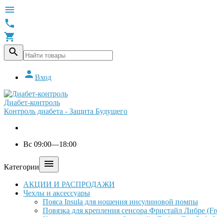





Вход
Диабет-контроль
Контроль диабета - Защита Будущего
Вс 09:00—18:00

Категории
АКЦИИ И РАСПРОДАЖИ
Чехлы и аксессуары
Пояса Insula для ношения инсулиновой помпы
Повязка для крепления сенсора Фристайл Либре (Free