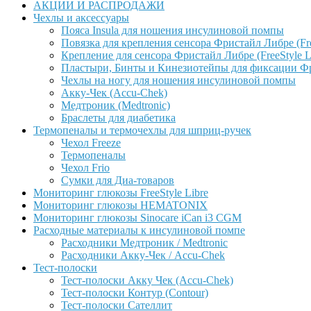
АКЦИИ И РАСПРОДАЖИ
Чехлы и аксессуары
Пояса Insula для ношения инсулиновой помпы
Повязка для крепления сенсора Фристайл Либре (Free
Крепление для сенсора Фристайл Либре (FreeStyle L
Пластыри, Бинты и Кинезиотейпы для фиксации Фрис
Чехлы на ногу для ношения инсулиновой помпы
Акку-Чек (Accu-Chek)
Медтроник (Medtronic)
Браслеты для диабетика
Термопеналы и термочехлы для шприц-ручек
Чехол Freeze
Термопеналы
Чехол Frio
Сумки для Диа-товаров
Мониторинг глюкозы FreeStyle Libre
Мониторинг глюкозы HEMATONIX
Мониторинг глюкозы Sinocare iCan i3 CGM
Расходные материалы к инсулиновой помпе
Расходники Медтроник / Medtronic
Расходники Акку-Чек / Accu-Chek
Тест-полоски
Тест-полоски Акку Чек (Accu-Chek)
Тест-полоски Контур (Contour)
Тест-полоски Сателлит