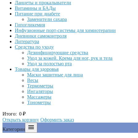
Ланцеты и прокалыватели
Витамины и БАДы
Питание при диабете
Заменители сахара
Гипогликемия
Инфузионные порт-системы для химиотерапии
Дневники самоконтроля
Литература
Средства по уходу
Дезинфицирующие средства
Уход за кожей. Крема для ног, рук и тела
Уход за полостью рта
Товары для здоровья
Маски защитные для лица
Весы
Термометры
Ингаляторы
Массажеры
Тонометры
Итого:
0
₽
Открыть корзину
Оформить заказ

Категории