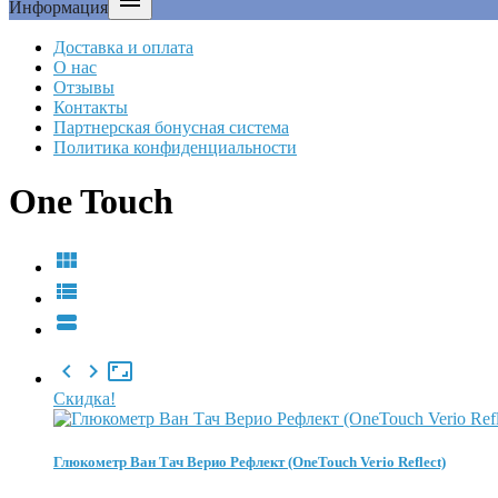

Информация
Доставка и оплата
О нас
Отзывы
Контакты
Партнерская бонусная система
Политика конфиденциальности
One Touch






Скидка!
Глюкометр Ван Тач Верио Рефлект (OneTouch Verio Reflect)