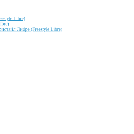
style Libre)
ibre)
тайл Либре (Freestyle Libre)