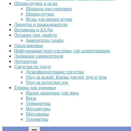
Шприц-ручки и иглы
Шприцы инсулиновые
Шприц-ручки
Иглы для шприц-ручек
Ланцеты и прокалыватели
Витамины и БАДы
Питание при диабете
Заменители сахара
Гипогликемия
Инфузионные порт-системы для химиотерапии
Дневники самоконтроля
Литература
Средства по уходу
Дезинфицирующие средства
Уход за кожей. Крема для ног, рук и тела
Уход за полостью рта
Товары для здоровья
Маски защитные для лица
Весы
Термометры
Ингаляторы
Массажеры
Тонометры