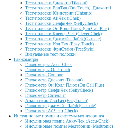
Тест-полоски Диаконт (Diacont)
Тест-полоски ВанТач (OneTouch), Диаконт1
Тест-полоски Юнистрип (Unistrip)
Тест-полоски АйЧек (iChek)
Тест-полоски СелфиЧек (SelfyCheck)
Тест-полоски Он Колл Плюс (On Call Plus)
Тест-полоски Клевер Чек (Clever Chek)
Тест-полоски Джимэйт Лайф (G- mate)
Тест-полоски Изи Тач (Easy Touch)
Тест-полоски ФриCтайл (FreeStyle)
Визуальные тест-полоски
Глюкометры
Глюкометры Accu-Сhek
Глюкометры OneTouch
Глюкометр Contour
Глюкометр Диаконт (Diacont)
Глюкометр Он Колл Плюс (On Call Plus)
Глюкометр СелфиЧек (SelfyCheck)
Глюкометр Сателлит
Анализатор ИзиТач (EasyTouch)
Глюкометр Джимэйт Лайф (G- mate)
Глюкометр АйЧек (iCheck)
Инсулиновые помпы и системы мониторинга
Инсулиновая помпа Акку-Чек (Accu-Chek)
Инсулиновые помпы Медтроник (Medtronic)