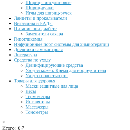
Шприцы инсулиновые
Шприц-ручки
Иглы для шприц-ручек
Ланцеты и прокалыватели
Витамины и БАДы
Питание при диабете
Заменители сахара
Гипогликемия
Инфузионные порт-системы для химиотерапии
Дневники самоконтроля
Литература
Средства по уходу
Дезинфицирующие средства
Уход за кожей. Крема для ног, рук и тела
Уход за полостью рта
Товары для здоровья
Маски защитные для лица
Весы
Термометры
Ингаляторы
Массажеры
Тонометры
×
Итого:
0
₽