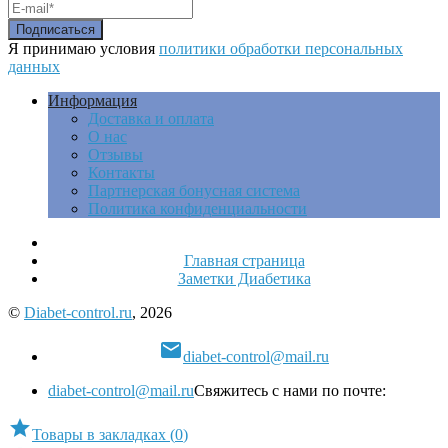
Я принимаю условия
политики обработки персональных
данных
Информация
Доставка и оплата
О нас
Отзывы
Контакты
Партнерская бонусная система
Политика конфиденциальности
Главная страница
Заметки Диабетика
©
Diabet-control.ru
, 2026

diabet-control@mail.ru
diabet-control@mail.ru
Свяжитесь с нами по почте:

Товары в закладках
(
0
)