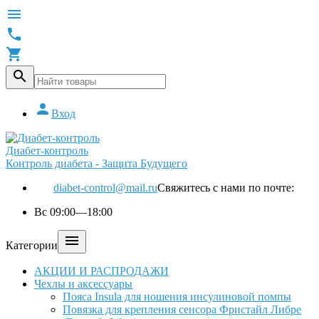





Вход
Диабет-контроль
Контроль диабета - Защита Будущего
diabet-control@mail.ru
Свяжитесь с нами по почте:
Вс 09:00—18:00

Категории
АКЦИИ И РАСПРОДАЖИ
Чехлы и аксессуары
Пояса Insula для ношения инсулиновой помпы
Повязка для крепления сенсора Фристайл Либре