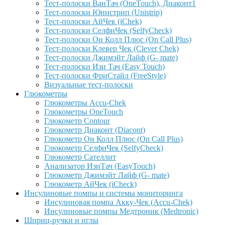
Тест-полоски ВанТач (OneTouch), Диаконт1
Тест-полоски Юнистрип (Unistrip)
Тест-полоски АйЧек (iChek)
Тест-полоски СелфиЧек (SelfyCheck)
Тест-полоски Он Колл Плюс (On Call Plus)
Тест-полоски Клевер Чек (Clever Chek)
Тест-полоски Джимэйт Лайф (G- mate)
Тест-полоски Изи Тач (Easy Touch)
Тест-полоски ФриCтайл (FreeStyle)
Визуальные тест-полоски
Глюкометры
Глюкометры Accu-Сhek
Глюкометры OneTouch
Глюкометр Contour
Глюкометр Диаконт (Diacont)
Глюкометр Он Колл Плюс (On Call Plus)
Глюкометр СелфиЧек (SelfyCheck)
Глюкометр Сателлит
Анализатор ИзиТач (EasyTouch)
Глюкометр Джимэйт Лайф (G- mate)
Глюкометр АйЧек (iCheck)
Инсулиновые помпы и системы мониторинга
Инсулиновая помпа Акку-Чек (Accu-Chek)
Инсулиновые помпы Медтроник (Medtronic)
Шприц-ручки и иглы