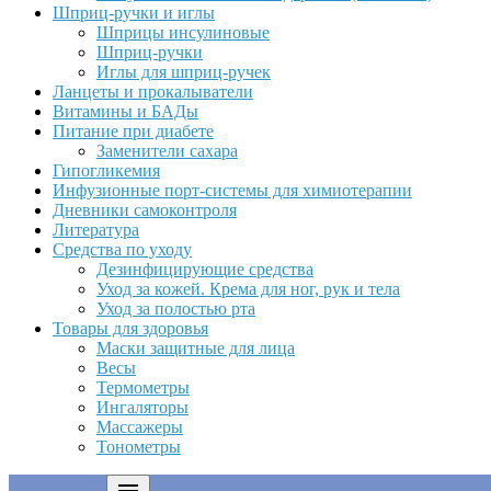
Шприц-ручки и иглы
Шприцы инсулиновые
Шприц-ручки
Иглы для шприц-ручек
Ланцеты и прокалыватели
Витамины и БАДы
Питание при диабете
Заменители сахара
Гипогликемия
Инфузионные порт-системы для химиотерапии
Дневники самоконтроля
Литература
Средства по уходу
Дезинфицирующие средства
Уход за кожей. Крема для ног, рук и тела
Уход за полостью рта
Товары для здоровья
Маски защитные для лица
Весы
Термометры
Ингаляторы
Массажеры
Тонометры