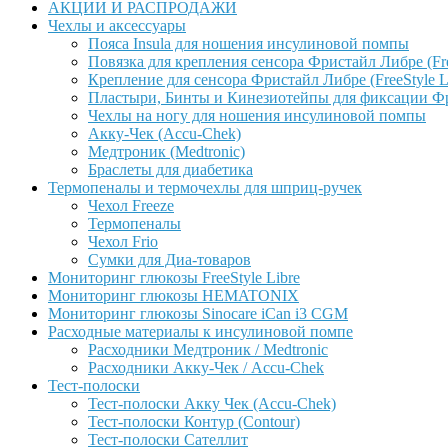
АКЦИИ И РАСПРОДАЖИ
Чехлы и аксессуары
Пояса Insula для ношения инсулиновой помпы
Повязка для крепления сенсора Фристайл Либре (Free
Крепление для сенсора Фристайл Либре (FreeStyle L
Пластыри, Бинты и Кинезиотейпы для фиксации Фрис
Чехлы на ногу для ношения инсулиновой помпы
Акку-Чек (Accu-Chek)
Медтроник (Medtronic)
Браслеты для диабетика
Термопеналы и термочехлы для шприц-ручек
Чехол Freeze
Термопеналы
Чехол Frio
Сумки для Диа-товаров
Мониторинг глюкозы FreeStyle Libre
Мониторинг глюкозы HEMATONIX
Мониторинг глюкозы Sinocare iCan i3 CGM
Расходные материалы к инсулиновой помпе
Расходники Медтроник / Medtronic
Расходники Акку-Чек / Accu-Chek
Тест-полоски
Тест-полоски Акку Чек (Accu-Chek)
Тест-полоски Контур (Contour)
Тест-полоски Сателлит