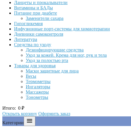
Ланцеты и прокалыватели
Витамины и БАДы
Питание при диабете
Заменители сахара
Гипогликемия
Инфузионные порт-системы для химиотерапии
Дневники самоконтроля
Литература
Средства по уходу
Дезинфицирующие средства
Уход за кожей. Крема для ног, рук и тела
Уход за полостью рта
Товары для здоровья
Маски защитные для лица
Весы
Термометры
Ингаляторы
Массажеры
Тонометры
Итого:
0
₽
Открыть корзину
Оформить заказ

Категории