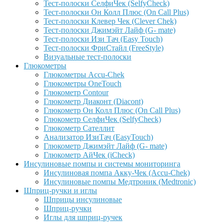
Тест-полоски СелфиЧек (SelfyCheck)
Тест-полоски Он Колл Плюс (On Call Plus)
Тест-полоски Клевер Чек (Clever Chek)
Тест-полоски Джимэйт Лайф (G- mate)
Тест-полоски Изи Тач (Easy Touch)
Тест-полоски ФриCтайл (FreeStyle)
Визуальные тест-полоски
Глюкометры
Глюкометры Accu-Сhek
Глюкометры OneTouch
Глюкометр Contour
Глюкометр Диаконт (Diacont)
Глюкометр Он Колл Плюс (On Call Plus)
Глюкометр СелфиЧек (SelfyCheck)
Глюкометр Сателлит
Анализатор ИзиТач (EasyTouch)
Глюкометр Джимэйт Лайф (G- mate)
Глюкометр АйЧек (iCheck)
Инсулиновые помпы и системы мониторинга
Инсулиновая помпа Акку-Чек (Accu-Chek)
Инсулиновые помпы Медтроник (Medtronic)
Шприц-ручки и иглы
Шприцы инсулиновые
Шприц-ручки
Иглы для шприц-ручек