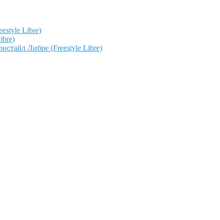
style Libre)
ibre)
тайл Либре (Freestyle Libre)