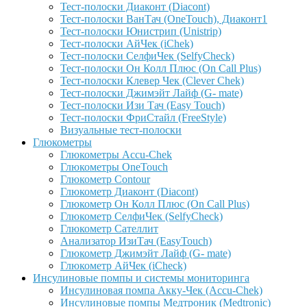
Тест-полоски Диаконт (Diacont)
Тест-полоски ВанТач (OneTouch), Диаконт1
Тест-полоски Юнистрип (Unistrip)
Тест-полоски АйЧек (iChek)
Тест-полоски СелфиЧек (SelfyCheck)
Тест-полоски Он Колл Плюс (On Call Plus)
Тест-полоски Клевер Чек (Clever Chek)
Тест-полоски Джимэйт Лайф (G- mate)
Тест-полоски Изи Тач (Easy Touch)
Тест-полоски ФриCтайл (FreeStyle)
Визуальные тест-полоски
Глюкометры
Глюкометры Accu-Сhek
Глюкометры OneTouch
Глюкометр Contour
Глюкометр Диаконт (Diacont)
Глюкометр Он Колл Плюс (On Call Plus)
Глюкометр СелфиЧек (SelfyCheck)
Глюкометр Сателлит
Анализатор ИзиТач (EasyTouch)
Глюкометр Джимэйт Лайф (G- mate)
Глюкометр АйЧек (iCheck)
Инсулиновые помпы и системы мониторинга
Инсулиновая помпа Акку-Чек (Accu-Chek)
Инсулиновые помпы Медтроник (Medtronic)