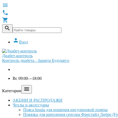





Вход
Диабет-контроль
Контроль диабета - Защита Будущего
Вс 09:00—18:00

Категории
АКЦИИ И РАСПРОДАЖИ
Чехлы и аксессуары
Пояса Insula для ношения инсулиновой помпы
Повязка для крепления сенсора Фристайл Либре (Free