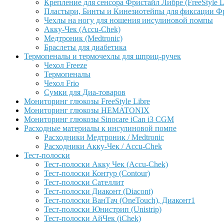
Крепление для сенсора Фристайл Либре (FreeStyle L
Пластыри, Бинты и Кинезиотейпы для фиксации Фрис
Чехлы на ногу для ношения инсулиновой помпы
Акку-Чек (Accu-Chek)
Медтроник (Medtronic)
Браслеты для диабетика
Термопеналы и термочехлы для шприц-ручек
Чехол Freeze
Термопеналы
Чехол Frio
Сумки для Диа-товаров
Мониторинг глюкозы FreeStyle Libre
Мониторинг глюкозы HEMATONIX
Мониторинг глюкозы Sinocare iCan i3 CGM
Расходные материалы к инсулиновой помпе
Расходники Медтроник / Medtronic
Расходники Акку-Чек / Accu-Chek
Тест-полоски
Тест-полоски Акку Чек (Accu-Chek)
Тест-полоски Контур (Contour)
Тест-полоски Сателлит
Тест-полоски Диаконт (Diacont)
Тест-полоски ВанТач (OneTouch), Диаконт1
Тест-полоски Юнистрип (Unistrip)
Тест-полоски АйЧек (iChek)