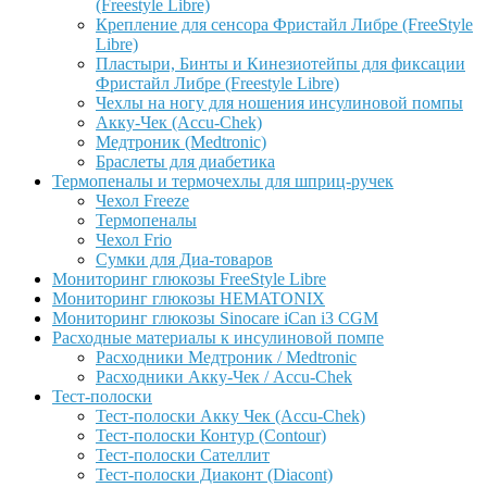
(Freestyle Libre)
Крепление для сенсора Фристайл Либре (FreeStyle
Libre)
Пластыри, Бинты и Кинезиотейпы для фиксации
Фристайл Либре (Freestyle Libre)
Чехлы на ногу для ношения инсулиновой помпы
Акку-Чек (Accu-Chek)
Медтроник (Medtronic)
Браслеты для диабетика
Термопеналы и термочехлы для шприц-ручек
Чехол Freeze
Термопеналы
Чехол Frio
Сумки для Диа-товаров
Мониторинг глюкозы FreeStyle Libre
Мониторинг глюкозы HEMATONIX
Мониторинг глюкозы Sinocare iCan i3 CGM
Расходные материалы к инсулиновой помпе
Расходники Медтроник / Medtronic
Расходники Акку-Чек / Accu-Chek
Тест-полоски
Тест-полоски Акку Чек (Accu-Chek)
Тест-полоски Контур (Contour)
Тест-полоски Сателлит
Тест-полоски Диаконт (Diacont)