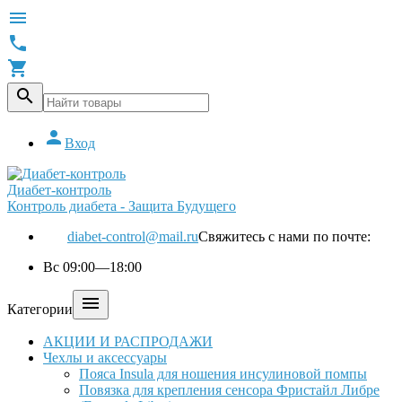





Вход
Диабет-контроль
Контроль диабета - Защита Будущего
diabet-control@mail.ru
Свяжитесь с нами по почте:
Вс 09:00—18:00

Категории
АКЦИИ И РАСПРОДАЖИ
Чехлы и аксессуары
Пояса Insula для ношения инсулиновой помпы
Повязка для крепления сенсора Фристайл Либре