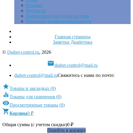
Отзывы
Контакты
Партнерская бонусная система
Политика конфиденциальности
Главная страница
Заметки Диабетика
©
Diabet-control.ru
, 2026

diabet-control@mail.ru
diabet-control@mail.ru
Свяжитесь с нами по почте:

Товары в закладках
(
0
)

Товары для сравнения
(
0
)

Просмотренные товары
(
0
)

Корзина
0
₽
Общая сумма (с учетом скидки)
0
₽
Перейти в корзину