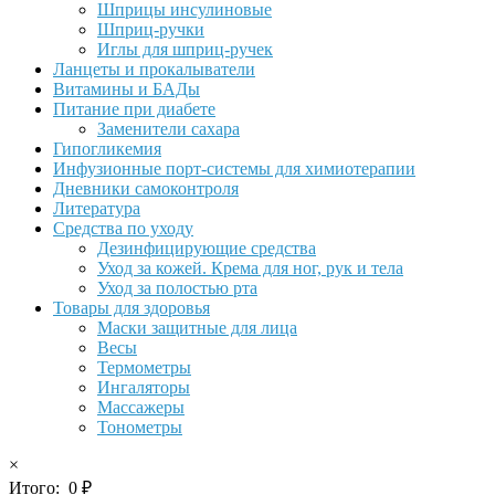
Шприцы инсулиновые
Шприц-ручки
Иглы для шприц-ручек
Ланцеты и прокалыватели
Витамины и БАДы
Питание при диабете
Заменители сахара
Гипогликемия
Инфузионные порт-системы для химиотерапии
Дневники самоконтроля
Литература
Средства по уходу
Дезинфицирующие средства
Уход за кожей. Крема для ног, рук и тела
Уход за полостью рта
Товары для здоровья
Маски защитные для лица
Весы
Термометры
Ингаляторы
Массажеры
Тонометры
×
Итого:
0
₽