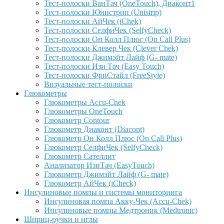
Тест-полоски ВанТач (OneTouch), Диаконт1
Тест-полоски Юнистрип (Unistrip)
Тест-полоски АйЧек (iChek)
Тест-полоски СелфиЧек (SelfyCheck)
Тест-полоски Он Колл Плюс (On Call Plus)
Тест-полоски Клевер Чек (Clever Chek)
Тест-полоски Джимэйт Лайф (G- mate)
Тест-полоски Изи Тач (Easy Touch)
Тест-полоски ФриCтайл (FreeStyle)
Визуальные тест-полоски
Глюкометры
Глюкометры Accu-Сhek
Глюкометры OneTouch
Глюкометр Contour
Глюкометр Диаконт (Diacont)
Глюкометр Он Колл Плюс (On Call Plus)
Глюкометр СелфиЧек (SelfyCheck)
Глюкометр Сателлит
Анализатор ИзиТач (EasyTouch)
Глюкометр Джимэйт Лайф (G- mate)
Глюкометр АйЧек (iCheck)
Инсулиновые помпы и системы мониторинга
Инсулиновая помпа Акку-Чек (Accu-Chek)
Инсулиновые помпы Медтроник (Medtronic)
Шприц-ручки и иглы