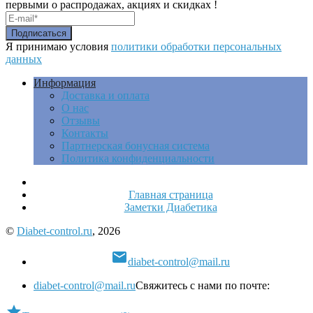
первыми о распродажах, акциях и скидках !
Я принимаю условия
политики обработки персональных
данных
Информация
Доставка и оплата
О нас
Отзывы
Контакты
Партнерская бонусная система
Политика конфиденциальности
Главная страница
Заметки Диабетика
©
Diabet-control.ru
, 2026

diabet-control@mail.ru
diabet-control@mail.ru
Свяжитесь с нами по почте:
