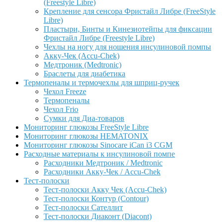
(Freestyle Libre)
Крепление для сенсора Фристайл Либре (FreeStyle
Libre)
Пластыри, Бинты и Кинезиотейпы для фиксации
Фристайл Либре (Freestyle Libre)
Чехлы на ногу для ношения инсулиновой помпы
Акку-Чек (Accu-Chek)
Медтроник (Medtronic)
Браслеты для диабетика
Термопеналы и термочехлы для шприц-ручек
Чехол Freeze
Термопеналы
Чехол Frio
Сумки для Диа-товаров
Мониторинг глюкозы FreeStyle Libre
Мониторинг глюкозы HEMATONIX
Мониторинг глюкозы Sinocare iCan i3 CGM
Расходные материалы к инсулиновой помпе
Расходники Медтроник / Medtronic
Расходники Акку-Чек / Accu-Chek
Тест-полоски
Тест-полоски Акку Чек (Accu-Chek)
Тест-полоски Контур (Contour)
Тест-полоски Сателлит
Тест-полоски Диаконт (Diacont)