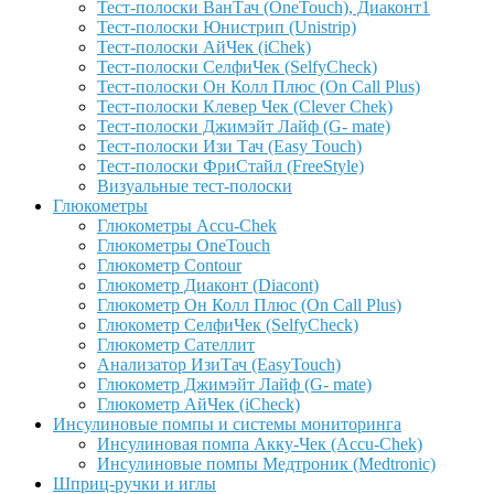
Тест-полоски ВанТач (OneTouch), Диаконт1
Тест-полоски Юнистрип (Unistrip)
Тест-полоски АйЧек (iChek)
Тест-полоски СелфиЧек (SelfyCheck)
Тест-полоски Он Колл Плюс (On Call Plus)
Тест-полоски Клевер Чек (Clever Chek)
Тест-полоски Джимэйт Лайф (G- mate)
Тест-полоски Изи Тач (Easy Touch)
Тест-полоски ФриCтайл (FreeStyle)
Визуальные тест-полоски
Глюкометры
Глюкометры Accu-Сhek
Глюкометры OneTouch
Глюкометр Contour
Глюкометр Диаконт (Diacont)
Глюкометр Он Колл Плюс (On Call Plus)
Глюкометр СелфиЧек (SelfyCheck)
Глюкометр Сателлит
Анализатор ИзиТач (EasyTouch)
Глюкометр Джимэйт Лайф (G- mate)
Глюкометр АйЧек (iCheck)
Инсулиновые помпы и системы мониторинга
Инсулиновая помпа Акку-Чек (Accu-Chek)
Инсулиновые помпы Медтроник (Medtronic)
Шприц-ручки и иглы