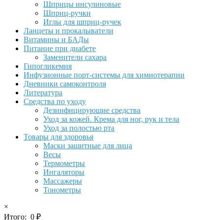
Шприцы инсулиновые
Шприц-ручки
Иглы для шприц-ручек
Ланцеты и прокалыватели
Витамины и БАДы
Питание при диабете
Заменители сахара
Гипогликемия
Инфузионные порт-системы для химиотерапии
Дневники самоконтроля
Литература
Средства по уходу
Дезинфицирующие средства
Уход за кожей. Крема для ног, рук и тела
Уход за полостью рта
Товары для здоровья
Маски защитные для лица
Весы
Термометры
Ингаляторы
Массажеры
Тонометры
×
Итого:
0
₽