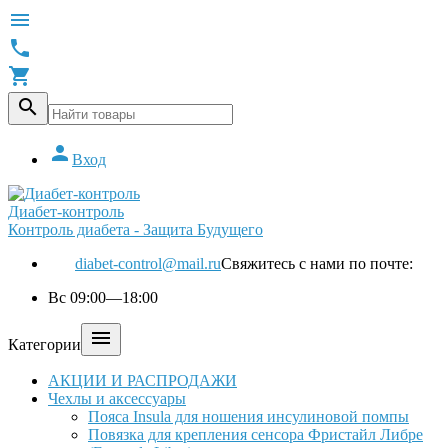





Вход
Диабет-контроль
Контроль диабета - Защита Будущего
diabet-control@mail.ru
Свяжитесь с нами по почте:
Вс 09:00—18:00

Категории
АКЦИИ И РАСПРОДАЖИ
Чехлы и аксессуары
Пояса Insula для ношения инсулиновой помпы
Повязка для крепления сенсора Фристайл Либре