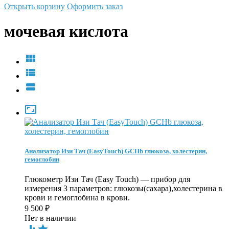
Открыть корзину
Оформить заказ
мочевая кислота




Анализатор Изи Тач (EasyTouch) GCHb глюкоза, холестерин,
гемоглобин
Глюкометр Изи Тач (Easy Touch) — прибор для
измерения 3 параметров: глюкозы(сахара),холестерина в
крови и гемоглобина в крови.
9 500
₽
Нет в наличии