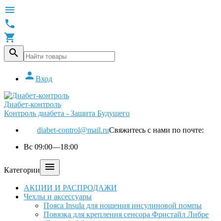





Вход
Диабет-контроль
Контроль диабета - Защита Будущего
diabet-control@mail.ru
Свяжитесь с нами по почте:
Вс 09:00—18:00

Категории
АКЦИИ И РАСПРОДАЖИ
Чехлы и аксессуары
Пояса Insula для ношения инсулиновой помпы
Повязка для крепления сенсора Фристайл Либре