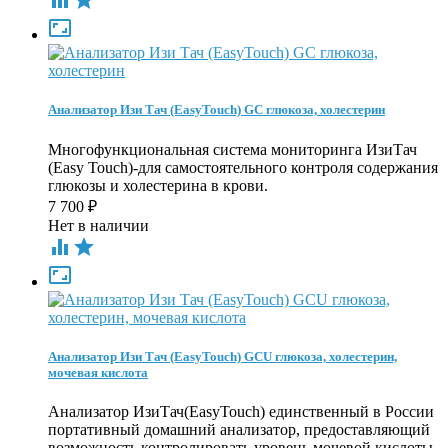



Анализатор Изи Тач (EasyTouch) GC глюкоза, холестерин
Многофункциональная система мониторинга ИзиТач
(Easy Touch)-для самостоятельного контроля содержания
глюкозы и холестерина в крови.
7 700
₽
Нет в наличии



Анализатор Изи Тач (EasyTouch) GCU глюкоза, холестерин,
мочевая кислота
Анализатор ИзиТач(EasyTouch) единственный в России
портативный домашний анализатор, предоставляющий
возможность контролировать уровень мочевой кислоты