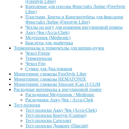
(Freestyle Libre)
Крепление для сенсора Фристайл Либре (FreeStyle
Libre)
Пластыри, Бинты и Кинезиотейпы для фиксации
Фристайл Либре (Freestyle Libre)
Чехлы на ногу для ношения инсулиновой помпы
Акку-Чек (Accu-Chek)
Медтроник (Medtronic)
Браслеты для диабетика
Термопеналы и термочехлы для шприц-ручек
Чехол Freeze
Термопеналы
Чехол Frio
Сумки для Диа-товаров
Мониторинг глюкозы FreeStyle Libre
Мониторинг глюкозы HEMATONIX
Мониторинг глюкозы Sinocare iCan i3 CGM
Расходные материалы к инсулиновой помпе
Расходники Медтроник / Medtronic
Расходники Акку-Чек / Accu-Chek
Тест-полоски
Тест-полоски Акку Чек (Accu-Chek)
Тест-полоски Контур (Contour)
Тест-полоски Сателлит
Тест-полоски Диаконт (Diacont)