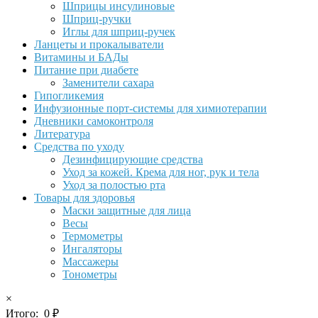
Шприцы инсулиновые
Шприц-ручки
Иглы для шприц-ручек
Ланцеты и прокалыватели
Витамины и БАДы
Питание при диабете
Заменители сахара
Гипогликемия
Инфузионные порт-системы для химиотерапии
Дневники самоконтроля
Литература
Средства по уходу
Дезинфицирующие средства
Уход за кожей. Крема для ног, рук и тела
Уход за полостью рта
Товары для здоровья
Маски защитные для лица
Весы
Термометры
Ингаляторы
Массажеры
Тонометры
×
Итого:
0
₽