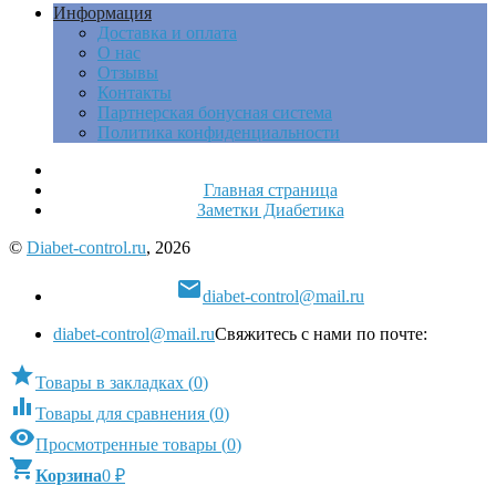
Информация
Доставка и оплата
О нас
Отзывы
Контакты
Партнерская бонусная система
Политика конфиденциальности
Главная страница
Заметки Диабетика
©
Diabet-control.ru
, 2026

diabet-control@mail.ru
diabet-control@mail.ru
Свяжитесь с нами по почте:

Товары в закладках
(
0
)

Товары для сравнения
(
0
)

Просмотренные товары
(
0
)

Корзина
0
₽