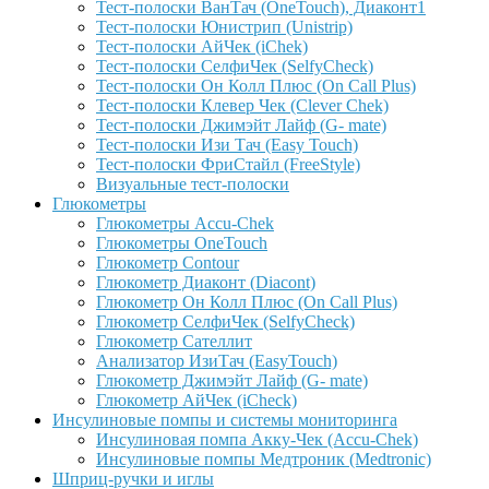
Тест-полоски ВанТач (OneTouch), Диаконт1
Тест-полоски Юнистрип (Unistrip)
Тест-полоски АйЧек (iChek)
Тест-полоски СелфиЧек (SelfyCheck)
Тест-полоски Он Колл Плюс (On Call Plus)
Тест-полоски Клевер Чек (Clever Chek)
Тест-полоски Джимэйт Лайф (G- mate)
Тест-полоски Изи Тач (Easy Touch)
Тест-полоски ФриCтайл (FreeStyle)
Визуальные тест-полоски
Глюкометры
Глюкометры Accu-Сhek
Глюкометры OneTouch
Глюкометр Contour
Глюкометр Диаконт (Diacont)
Глюкометр Он Колл Плюс (On Call Plus)
Глюкометр СелфиЧек (SelfyCheck)
Глюкометр Сателлит
Анализатор ИзиТач (EasyTouch)
Глюкометр Джимэйт Лайф (G- mate)
Глюкометр АйЧек (iCheck)
Инсулиновые помпы и системы мониторинга
Инсулиновая помпа Акку-Чек (Accu-Chek)
Инсулиновые помпы Медтроник (Medtronic)
Шприц-ручки и иглы