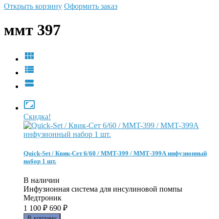
Открыть корзину
Оформить заказ
ммт 397




Скидка!
Quick-Set / Квик-Сет 6/60 / MMT-399 / ММТ-399А инфузионный
набор 1 шт.
В наличии
Инфузионная система для инсулиновой помпы
Медтроник
1 100
₽
690
₽