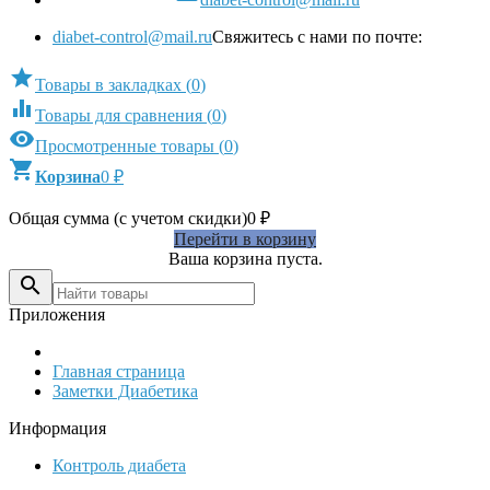
diabet-control@mail.ru
Свяжитесь с нами по почте:

Товары в закладках
(
0
)

Товары для сравнения
(
0
)

Просмотренные товары
(
0
)

Корзина
0
₽
Общая сумма (с учетом скидки)
0
₽
Перейти в корзину
Ваша корзина пуста.

Приложения
Главная страница
Заметки Диабетика
Информация
Контроль диабета