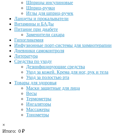
Шприцы инсулиновые
Шприц-ручки
Иглы для шприц-ручек
Ланцеты и прокалыватели
Витамины и БАДы
Питание при диабете
Заменители сахара
Гипогликемия
Инфузионные порт-системы для химиотерапии
Дневники самоконтроля
Литература
Средства по уходу
Дезинфицирующие средства
Уход за кожей. Крема для ног, рук и тела
Уход за полостью рта
Товары для здоровья
Маски защитные для лица
Весы
Термометры
Ингаляторы
Массажеры
Тонометры
×
Итого:
0
₽