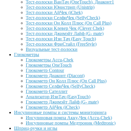
Тест-полоски ВанТач (OneTouch), Диаконт1
Тест-полоски Юнистрип (Unistrip)
Тест-полоски АйЧек (iChek)
Тест-полоски СелфиЧек (SelfyCheck)
Тест-полоски Он Колл Плюс (On Call Plus)
Тест-полоски Клевер Чек (Clever Chek)
Тест-полоски Джимэйт Лайф (G- mate)
Тест-полоски Изи Тач (Easy Touch)
Тест-полоски ФриCтайл (FreeStyle)
Визуальные тест-полоски
Глюкометры
Глюкометры Accu-Сhek
Глюкометры OneTouch
Глюкометр Contour
Глюкометр Диаконт (Diacont)
Глюкометр Он Колл Плюс (On Call Plus)
Глюкометр СелфиЧек (SelfyCheck)
Глюкометр Сателлит
Анализатор ИзиТач (EasyTouch)
Глюкометр Джимэйт Лайф (G- mate)
Глюкометр АйЧек (iCheck)
Инсулиновые помпы и системы мониторинга
Инсулиновая помпа Акку-Чек (Accu-Chek)
Инсулиновые помпы Медтроник (Medtronic)
Шприц-ручки и иглы