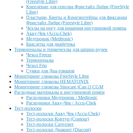
(Freestyle Libre)
Крепление для сенсора Фристайл Либре (FreeStyle
Libre)
Пластыри, Бинты и Кинезиотейпы для фиксации
Фристайл Либре (Freestyle Libre)
Чехлы на ногу для ношения инсулиновой помпы
Акку-Чек (Accu-Chek)
Медтроник (Medtronic)
Браслеты для диабетика
Термопеналы и термочехлы для шприц-ручек
Чехол Freeze
Термопеналы
Чехол Frio
Сумки для Диа-товаров
Мониторинг глюкозы FreeStyle Libre
Мониторинг глюкозы HEMATONIX
Мониторинг глюкозы Sinocare iCan i3 CGM
Расходные материалы к инсулиновой помпе
Расходники Медтроник / Medtronic
Расходники Акку-Чек / Accu-Chek
Тест-полоски
Тест-полоски Акку Чек (Accu-Chek)
Тест-полоски Контур (Contour)
Тест-полоски Сателлит
Тест-полоски Диаконт (Diacont)