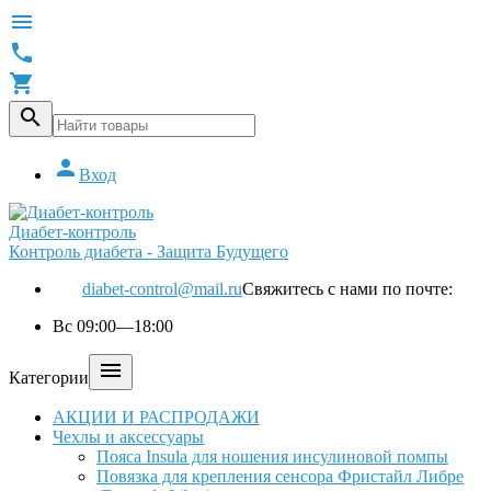





Вход
Диабет-контроль
Контроль диабета - Защита Будущего
diabet-control@mail.ru
Свяжитесь с нами по почте:
Вс 09:00—18:00

Категории
АКЦИИ И РАСПРОДАЖИ
Чехлы и аксессуары
Пояса Insula для ношения инсулиновой помпы
Повязка для крепления сенсора Фристайл Либре