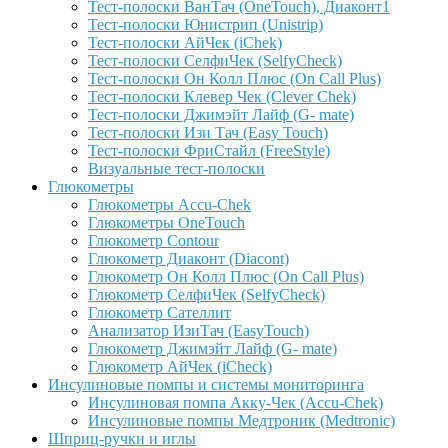
Тест-полоски ВанТач (OneTouch), Диаконт1
Тест-полоски Юнистрип (Unistrip)
Тест-полоски АйЧек (iChek)
Тест-полоски СелфиЧек (SelfyCheck)
Тест-полоски Он Колл Плюс (On Call Plus)
Тест-полоски Клевер Чек (Clever Chek)
Тест-полоски Джимэйт Лайф (G- mate)
Тест-полоски Изи Тач (Easy Touch)
Тест-полоски ФриCтайл (FreeStyle)
Визуальные тест-полоски
Глюкометры
Глюкометры Accu-Сhek
Глюкометры OneTouch
Глюкометр Contour
Глюкометр Диаконт (Diacont)
Глюкометр Он Колл Плюс (On Call Plus)
Глюкометр СелфиЧек (SelfyCheck)
Глюкометр Сателлит
Анализатор ИзиТач (EasyTouch)
Глюкометр Джимэйт Лайф (G- mate)
Глюкометр АйЧек (iCheck)
Инсулиновые помпы и системы мониторинга
Инсулиновая помпа Акку-Чек (Accu-Chek)
Инсулиновые помпы Медтроник (Medtronic)
Шприц-ручки и иглы