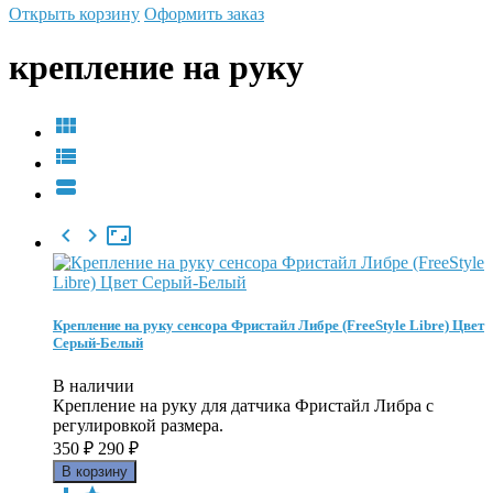
Открыть корзину
Оформить заказ
крепление на руку






Крепление на руку сенсора Фристайл Либре (FreeStyle Libre) Цвет
Серый-Белый
В наличии
Крепление на руку для датчика Фристайл Либра с
регулировкой размера.
350
₽
290
₽