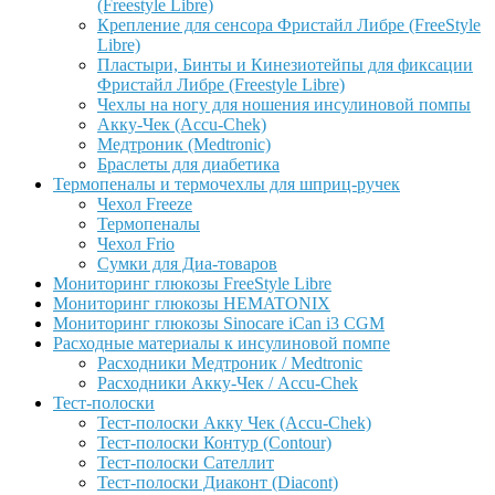
(Freestyle Libre)
Крепление для сенсора Фристайл Либре (FreeStyle
Libre)
Пластыри, Бинты и Кинезиотейпы для фиксации
Фристайл Либре (Freestyle Libre)
Чехлы на ногу для ношения инсулиновой помпы
Акку-Чек (Accu-Chek)
Медтроник (Medtronic)
Браслеты для диабетика
Термопеналы и термочехлы для шприц-ручек
Чехол Freeze
Термопеналы
Чехол Frio
Сумки для Диа-товаров
Мониторинг глюкозы FreeStyle Libre
Мониторинг глюкозы HEMATONIX
Мониторинг глюкозы Sinocare iCan i3 CGM
Расходные материалы к инсулиновой помпе
Расходники Медтроник / Medtronic
Расходники Акку-Чек / Accu-Chek
Тест-полоски
Тест-полоски Акку Чек (Accu-Chek)
Тест-полоски Контур (Contour)
Тест-полоски Сателлит
Тест-полоски Диаконт (Diacont)