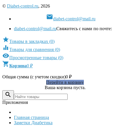
©
Diabet-control.ru
, 2026

diabet-control@mail.ru
diabet-control@mail.ru
Свяжитесь с нами по почте:

Товары в закладках
(
0
)

Товары для сравнения
(
0
)

Просмотренные товары
(
0
)

Корзина
0
₽
Общая сумма (с учетом скидки)
0
₽
Перейти в корзину
Ваша корзина пуста.

Приложения
Главная страница
Заметки Диабетика