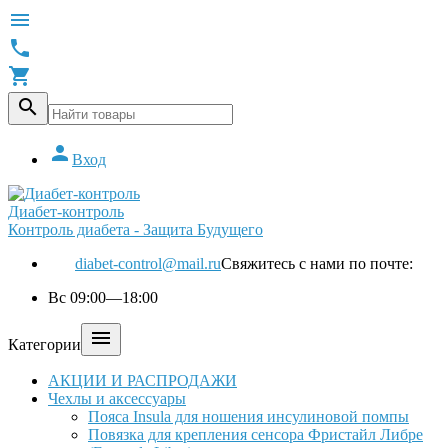





Вход
Диабет-контроль
Контроль диабета - Защита Будущего
diabet-control@mail.ru
Свяжитесь с нами по почте:
Вс 09:00—18:00

Категории
АКЦИИ И РАСПРОДАЖИ
Чехлы и аксессуары
Пояса Insula для ношения инсулиновой помпы
Повязка для крепления сенсора Фристайл Либре