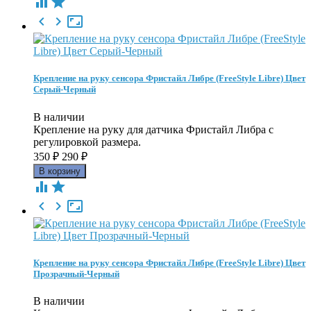





Крепление на руку сенсора Фристайл Либре (FreeStyle Libre) Цвет
Серый-Черный
В наличии
Крепление на руку для датчика Фристайл Либра с
регулировкой размера.
350
₽
290
₽





Крепление на руку сенсора Фристайл Либре (FreeStyle Libre) Цвет
Прозрачный-Черный
В наличии