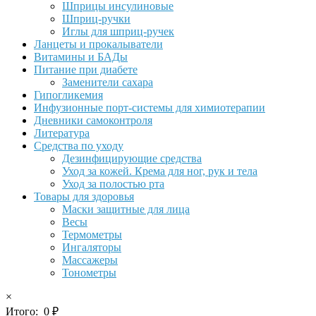
Шприцы инсулиновые
Шприц-ручки
Иглы для шприц-ручек
Ланцеты и прокалыватели
Витамины и БАДы
Питание при диабете
Заменители сахара
Гипогликемия
Инфузионные порт-системы для химиотерапии
Дневники самоконтроля
Литература
Средства по уходу
Дезинфицирующие средства
Уход за кожей. Крема для ног, рук и тела
Уход за полостью рта
Товары для здоровья
Маски защитные для лица
Весы
Термометры
Ингаляторы
Массажеры
Тонометры
×
Итого:
0
₽