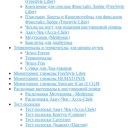
(Freestyle Libre)
Крепление для сенсора Фристайл Либре (FreeStyle
Libre)
Пластыри, Бинты и Кинезиотейпы для фиксации
Фристайл Либре (Freestyle Libre)
Чехлы на ногу для ношения инсулиновой помпы
Акку-Чек (Accu-Chek)
Медтроник (Medtronic)
Браслеты для диабетика
Термопеналы и термочехлы для шприц-ручек
Чехол Freeze
Термопеналы
Чехол Frio
Сумки для Диа-товаров
Мониторинг глюкозы FreeStyle Libre
Мониторинг глюкозы HEMATONIX
Мониторинг глюкозы Sinocare iCan i3 CGM
Расходные материалы к инсулиновой помпе
Расходники Медтроник / Medtronic
Расходники Акку-Чек / Accu-Chek
Тест-полоски
Тест-полоски Акку Чек (Accu-Chek)
Тест-полоски Контур (Contour)
Тест-полоски Сателлит
Тест-полоски Диаконт (Diacont)