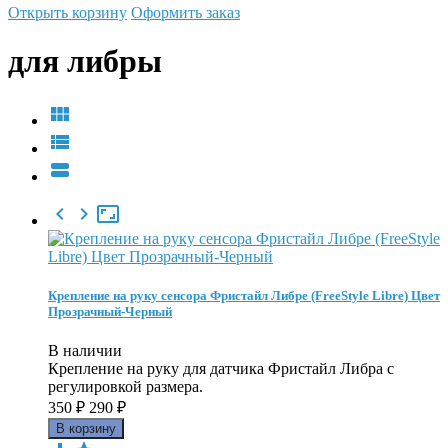
Открыть корзину
Оформить заказ
для либры






Крепление на руку сенсора Фристайл Либре (FreeStyle Libre) Цвет
Прозрачный-Черный
В наличии
Крепление на руку для датчика Фристайл Либра с
регулировкой размера.
350
₽
290
₽