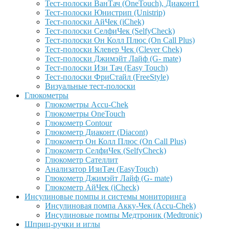
Тест-полоски ВанТач (OneTouch), Диаконт1
Тест-полоски Юнистрип (Unistrip)
Тест-полоски АйЧек (iChek)
Тест-полоски СелфиЧек (SelfyCheck)
Тест-полоски Он Колл Плюс (On Call Plus)
Тест-полоски Клевер Чек (Clever Chek)
Тест-полоски Джимэйт Лайф (G- mate)
Тест-полоски Изи Тач (Easy Touch)
Тест-полоски ФриCтайл (FreeStyle)
Визуальные тест-полоски
Глюкометры
Глюкометры Accu-Сhek
Глюкометры OneTouch
Глюкометр Contour
Глюкометр Диаконт (Diacont)
Глюкометр Он Колл Плюс (On Call Plus)
Глюкометр СелфиЧек (SelfyCheck)
Глюкометр Сателлит
Анализатор ИзиТач (EasyTouch)
Глюкометр Джимэйт Лайф (G- mate)
Глюкометр АйЧек (iCheck)
Инсулиновые помпы и системы мониторинга
Инсулиновая помпа Акку-Чек (Accu-Chek)
Инсулиновые помпы Медтроник (Medtronic)
Шприц-ручки и иглы