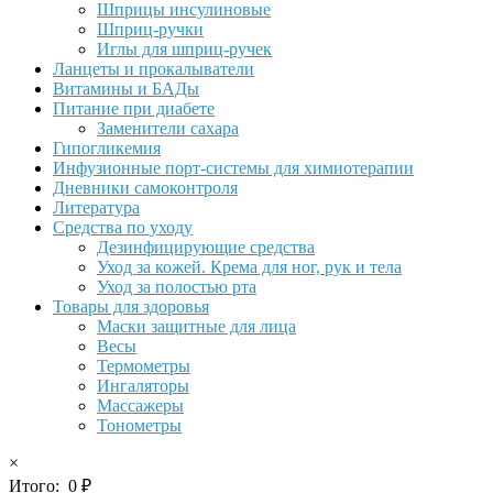
Шприцы инсулиновые
Шприц-ручки
Иглы для шприц-ручек
Ланцеты и прокалыватели
Витамины и БАДы
Питание при диабете
Заменители сахара
Гипогликемия
Инфузионные порт-системы для химиотерапии
Дневники самоконтроля
Литература
Средства по уходу
Дезинфицирующие средства
Уход за кожей. Крема для ног, рук и тела
Уход за полостью рта
Товары для здоровья
Маски защитные для лица
Весы
Термометры
Ингаляторы
Массажеры
Тонометры
×
Итого:
0
₽