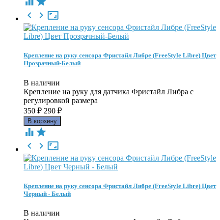





Крепление на руку сенсора Фристайл Либре (FreeStyle Libre) Цвет
Прозрачный-Белый
В наличии
Крепление на руку для датчика Фристайл Либра с
регулировкой размера
350
₽
290
₽





Крепление на руку сенсора Фристайл Либре (FreeStyle Libre) Цвет
Черный - Белый
В наличии