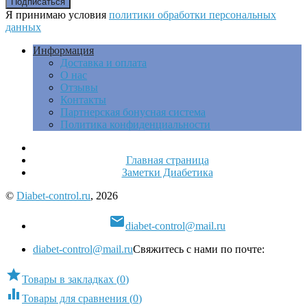
Я принимаю условия
политики обработки персональных
данных
Информация
Доставка и оплата
О нас
Отзывы
Контакты
Партнерская бонусная система
Политика конфиденциальности
Главная страница
Заметки Диабетика
©
Diabet-control.ru
, 2026

diabet-control@mail.ru
diabet-control@mail.ru
Свяжитесь с нами по почте:

Товары в закладках
(
0
)

Товары для сравнения
(
0
)