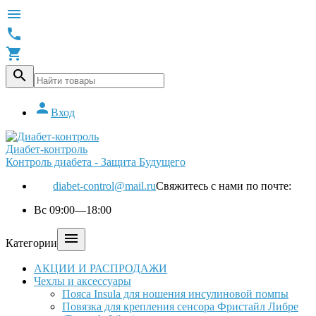





Вход
Диабет-контроль
Контроль диабета - Защита Будущего
diabet-control@mail.ru
Свяжитесь с нами по почте:
Вс 09:00—18:00

Категории
АКЦИИ И РАСПРОДАЖИ
Чехлы и аксессуары
Пояса Insula для ношения инсулиновой помпы
Повязка для крепления сенсора Фристайл Либре