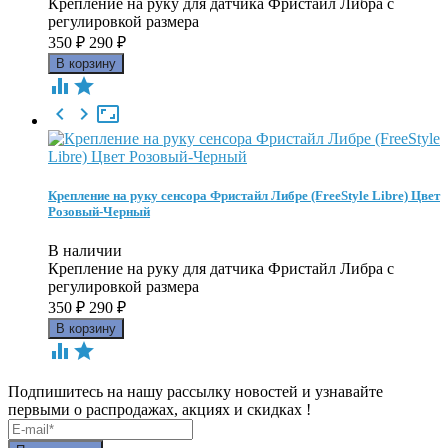
Крепление на руку для датчика Фристайл Либра с
регулировкой размера
350
₽
290
₽





Крепление на руку сенсора Фристайл Либре (FreeStyle Libre) Цвет
Розовый-Черный
В наличии
Крепление на руку для датчика Фристайл Либра с
регулировкой размера
350
₽
290
₽


Подпишитесь на нашу рассылку новостей и узнавайте
первыми о распродажах, акциях и скидках !