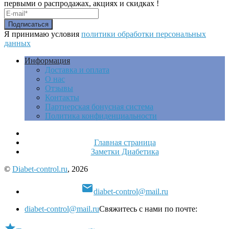
первыми о распродажах, акциях и скидках !
Я принимаю условия
политики обработки персональных
данных
Информация
Доставка и оплата
О нас
Отзывы
Контакты
Партнерская бонусная система
Политика конфиденциальности
Главная страница
Заметки Диабетика
©
Diabet-control.ru
, 2026

diabet-control@mail.ru
diabet-control@mail.ru
Свяжитесь с нами по почте:
