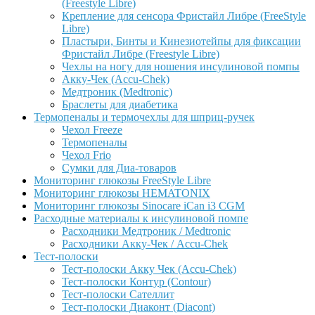
(Freestyle Libre)
Крепление для сенсора Фристайл Либре (FreeStyle
Libre)
Пластыри, Бинты и Кинезиотейпы для фиксации
Фристайл Либре (Freestyle Libre)
Чехлы на ногу для ношения инсулиновой помпы
Акку-Чек (Accu-Chek)
Медтроник (Medtronic)
Браслеты для диабетика
Термопеналы и термочехлы для шприц-ручек
Чехол Freeze
Термопеналы
Чехол Frio
Сумки для Диа-товаров
Мониторинг глюкозы FreeStyle Libre
Мониторинг глюкозы HEMATONIX
Мониторинг глюкозы Sinocare iCan i3 CGM
Расходные материалы к инсулиновой помпе
Расходники Медтроник / Medtronic
Расходники Акку-Чек / Accu-Chek
Тест-полоски
Тест-полоски Акку Чек (Accu-Chek)
Тест-полоски Контур (Contour)
Тест-полоски Сателлит
Тест-полоски Диаконт (Diacont)