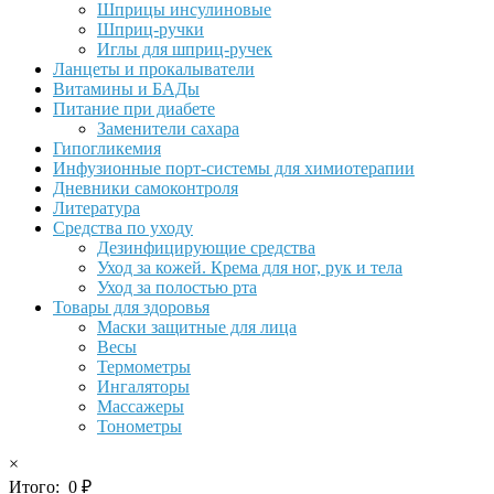
Шприцы инсулиновые
Шприц-ручки
Иглы для шприц-ручек
Ланцеты и прокалыватели
Витамины и БАДы
Питание при диабете
Заменители сахара
Гипогликемия
Инфузионные порт-системы для химиотерапии
Дневники самоконтроля
Литература
Средства по уходу
Дезинфицирующие средства
Уход за кожей. Крема для ног, рук и тела
Уход за полостью рта
Товары для здоровья
Маски защитные для лица
Весы
Термометры
Ингаляторы
Массажеры
Тонометры
×
Итого:
0
₽