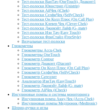
Тест-полоски ВанТач (OneTouch), Диаконт1
Тест-полоски Юнистрип (Unistrip)
Тест-полоски АйЧек (iChek)
Тест-полоски СелфиЧек (SelfyCheck)
Тест-полоски Он Колл Плюс (On Call Plus)
Тест-полоски Клевер Чек (Clever Chek)
Тест-полоски Джимэйт Лайф (G- mate)
Тест-полоски Изи Тач (Easy Touch)
Тест-полоски ФриCтайл (FreeStyle)
Визуальные тест-полоски
Глюкометры
Глюкометры Accu-Сhek
Глюкометры OneTouch
Глюкометр Contour
Глюкометр Диаконт (Diacont)
Глюкометр Он Колл Плюс (On Call Plus)
Глюкометр СелфиЧек (SelfyCheck)
Глюкометр Сателлит
Анализатор ИзиТач (EasyTouch)
Глюкометр Джимэйт Лайф (G- mate)
Глюкометр АйЧек (iCheck)
Инсулиновые помпы и системы мониторинга
Инсулиновая помпа Акку-Чек (Accu-Chek)
Инсулиновые помпы Медтроник (Medtronic)
Шприц-ручки и иглы