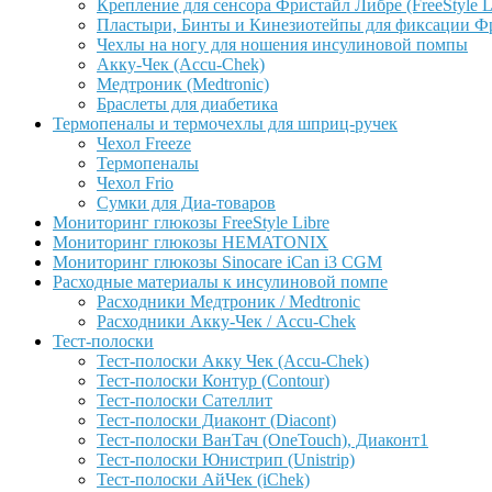
Крепление для сенсора Фристайл Либре (FreeStyle L
Пластыри, Бинты и Кинезиотейпы для фиксации Фрис
Чехлы на ногу для ношения инсулиновой помпы
Акку-Чек (Accu-Chek)
Медтроник (Medtronic)
Браслеты для диабетика
Термопеналы и термочехлы для шприц-ручек
Чехол Freeze
Термопеналы
Чехол Frio
Сумки для Диа-товаров
Мониторинг глюкозы FreeStyle Libre
Мониторинг глюкозы HEMATONIX
Мониторинг глюкозы Sinocare iCan i3 CGM
Расходные материалы к инсулиновой помпе
Расходники Медтроник / Medtronic
Расходники Акку-Чек / Accu-Chek
Тест-полоски
Тест-полоски Акку Чек (Accu-Chek)
Тест-полоски Контур (Contour)
Тест-полоски Сателлит
Тест-полоски Диаконт (Diacont)
Тест-полоски ВанТач (OneTouch), Диаконт1
Тест-полоски Юнистрип (Unistrip)
Тест-полоски АйЧек (iChek)