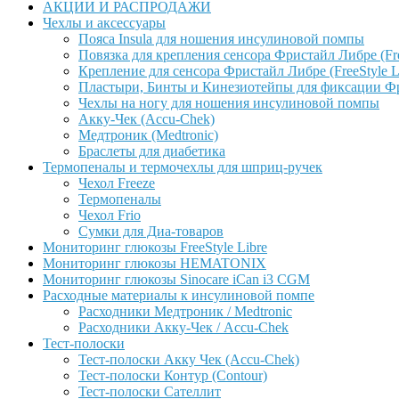
АКЦИИ И РАСПРОДАЖИ
Чехлы и аксессуары
Пояса Insula для ношения инсулиновой помпы
Повязка для крепления сенсора Фристайл Либре (Free
Крепление для сенсора Фристайл Либре (FreeStyle L
Пластыри, Бинты и Кинезиотейпы для фиксации Фрис
Чехлы на ногу для ношения инсулиновой помпы
Акку-Чек (Accu-Chek)
Медтроник (Medtronic)
Браслеты для диабетика
Термопеналы и термочехлы для шприц-ручек
Чехол Freeze
Термопеналы
Чехол Frio
Сумки для Диа-товаров
Мониторинг глюкозы FreeStyle Libre
Мониторинг глюкозы HEMATONIX
Мониторинг глюкозы Sinocare iCan i3 CGM
Расходные материалы к инсулиновой помпе
Расходники Медтроник / Medtronic
Расходники Акку-Чек / Accu-Chek
Тест-полоски
Тест-полоски Акку Чек (Accu-Chek)
Тест-полоски Контур (Contour)
Тест-полоски Сателлит