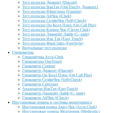
Тест-полоски Диаконт (Diacont)
Тест-полоски ВанТач (OneTouch), Диаконт1
Тест-полоски Юнистрип (Unistrip)
Тест-полоски АйЧек (iChek)
Тест-полоски СелфиЧек (SelfyCheck)
Тест-полоски Он Колл Плюс (On Call Plus)
Тест-полоски Клевер Чек (Clever Chek)
Тест-полоски Джимэйт Лайф (G- mate)
Тест-полоски Изи Тач (Easy Touch)
Тест-полоски ФриCтайл (FreeStyle)
Визуальные тест-полоски
Глюкометры
Глюкометры Accu-Сhek
Глюкометры OneTouch
Глюкометр Contour
Глюкометр Диаконт (Diacont)
Глюкометр Он Колл Плюс (On Call Plus)
Глюкометр СелфиЧек (SelfyCheck)
Глюкометр Сателлит
Анализатор ИзиТач (EasyTouch)
Глюкометр Джимэйт Лайф (G- mate)
Глюкометр АйЧек (iCheck)
Инсулиновые помпы и системы мониторинга
Инсулиновая помпа Акку-Чек (Accu-Chek)
Инсулиновые помпы Медтроник (Medtronic)