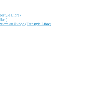
style Libre)
ibre)
тайл Либре (Freestyle Libre)