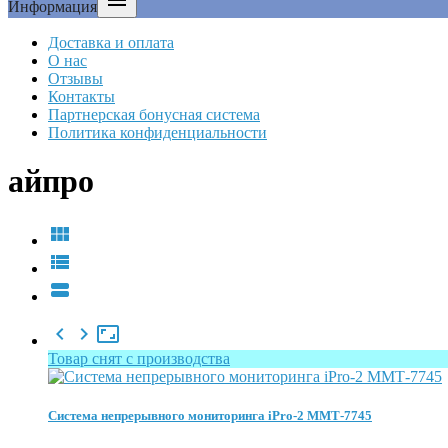

Информация
Доставка и оплата
О нас
Отзывы
Контакты
Партнерская бонусная система
Политика конфиденциальности
айпро






Товар снят с производства
Система непрерывного мониторинга iPro-2 ММТ-7745