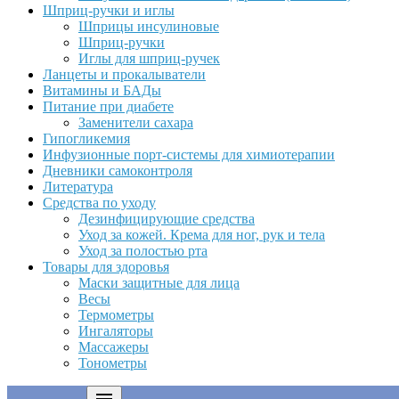
Шприц-ручки и иглы
Шприцы инсулиновые
Шприц-ручки
Иглы для шприц-ручек
Ланцеты и прокалыватели
Витамины и БАДы
Питание при диабете
Заменители сахара
Гипогликемия
Инфузионные порт-системы для химиотерапии
Дневники самоконтроля
Литература
Средства по уходу
Дезинфицирующие средства
Уход за кожей. Крема для ног, рук и тела
Уход за полостью рта
Товары для здоровья
Маски защитные для лица
Весы
Термометры
Ингаляторы
Массажеры
Тонометры