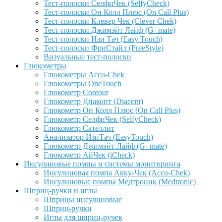
Тест-полоски СелфиЧек (SelfyCheck)
Тест-полоски Он Колл Плюс (On Call Plus)
Тест-полоски Клевер Чек (Clever Chek)
Тест-полоски Джимэйт Лайф (G- mate)
Тест-полоски Изи Тач (Easy Touch)
Тест-полоски ФриCтайл (FreeStyle)
Визуальные тест-полоски
Глюкометры
Глюкометры Accu-Сhek
Глюкометры OneTouch
Глюкометр Contour
Глюкометр Диаконт (Diacont)
Глюкометр Он Колл Плюс (On Call Plus)
Глюкометр СелфиЧек (SelfyCheck)
Глюкометр Сателлит
Анализатор ИзиТач (EasyTouch)
Глюкометр Джимэйт Лайф (G- mate)
Глюкометр АйЧек (iCheck)
Инсулиновые помпы и системы мониторинга
Инсулиновая помпа Акку-Чек (Accu-Chek)
Инсулиновые помпы Медтроник (Medtronic)
Шприц-ручки и иглы
Шприцы инсулиновые
Шприц-ручки
Иглы для шприц-ручек