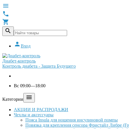





Вход
Диабет-контроль
Контроль диабета - Защита Будущего
Вс 09:00—18:00

Категории
АКЦИИ И РАСПРОДАЖИ
Чехлы и аксессуары
Пояса Insula для ношения инсулиновой помпы
Повязка для крепления сенсора Фристайл Либре (Free