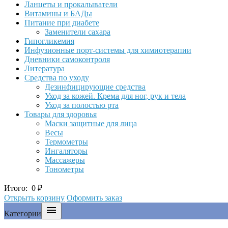
Ланцеты и прокалыватели
Витамины и БАДы
Питание при диабете
Заменители сахара
Гипогликемия
Инфузионные порт-системы для химиотерапии
Дневники самоконтроля
Литература
Средства по уходу
Дезинфицирующие средства
Уход за кожей. Крема для ног, рук и тела
Уход за полостью рта
Товары для здоровья
Маски защитные для лица
Весы
Термометры
Ингаляторы
Массажеры
Тонометры
Итого:
0
₽
Открыть корзину
Оформить заказ

Категории