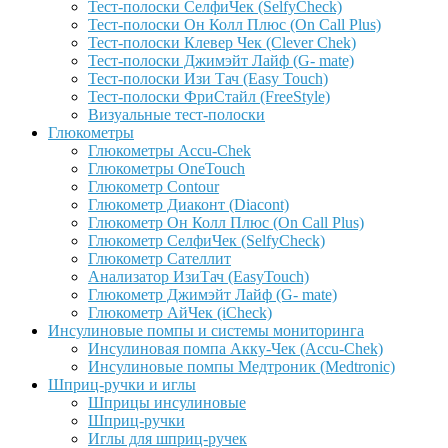
Тест-полоски СелфиЧек (SelfyCheck)
Тест-полоски Он Колл Плюс (On Call Plus)
Тест-полоски Клевер Чек (Clever Chek)
Тест-полоски Джимэйт Лайф (G- mate)
Тест-полоски Изи Тач (Easy Touch)
Тест-полоски ФриCтайл (FreeStyle)
Визуальные тест-полоски
Глюкометры
Глюкометры Accu-Сhek
Глюкометры OneTouch
Глюкометр Contour
Глюкометр Диаконт (Diacont)
Глюкометр Он Колл Плюс (On Call Plus)
Глюкометр СелфиЧек (SelfyCheck)
Глюкометр Сателлит
Анализатор ИзиТач (EasyTouch)
Глюкометр Джимэйт Лайф (G- mate)
Глюкометр АйЧек (iCheck)
Инсулиновые помпы и системы мониторинга
Инсулиновая помпа Акку-Чек (Accu-Chek)
Инсулиновые помпы Медтроник (Medtronic)
Шприц-ручки и иглы
Шприцы инсулиновые
Шприц-ручки
Иглы для шприц-ручек