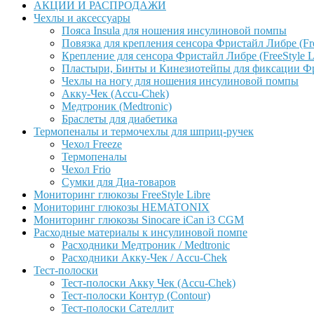
АКЦИИ И РАСПРОДАЖИ
Чехлы и аксессуары
Пояса Insula для ношения инсулиновой помпы
Повязка для крепления сенсора Фристайл Либре (Free
Крепление для сенсора Фристайл Либре (FreeStyle L
Пластыри, Бинты и Кинезиотейпы для фиксации Фрис
Чехлы на ногу для ношения инсулиновой помпы
Акку-Чек (Accu-Chek)
Медтроник (Medtronic)
Браслеты для диабетика
Термопеналы и термочехлы для шприц-ручек
Чехол Freeze
Термопеналы
Чехол Frio
Сумки для Диа-товаров
Мониторинг глюкозы FreeStyle Libre
Мониторинг глюкозы HEMATONIX
Мониторинг глюкозы Sinocare iCan i3 CGM
Расходные материалы к инсулиновой помпе
Расходники Медтроник / Medtronic
Расходники Акку-Чек / Accu-Chek
Тест-полоски
Тест-полоски Акку Чек (Accu-Chek)
Тест-полоски Контур (Contour)
Тест-полоски Сателлит