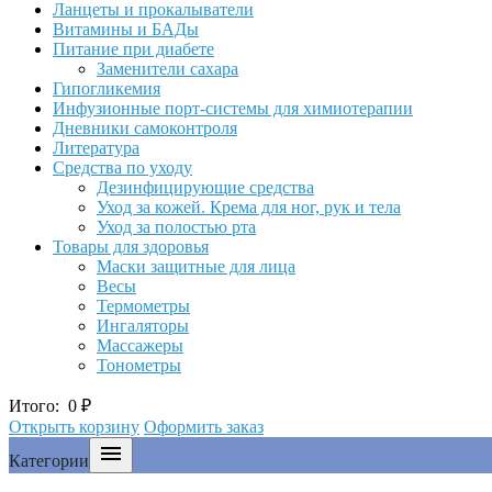
Ланцеты и прокалыватели
Витамины и БАДы
Питание при диабете
Заменители сахара
Гипогликемия
Инфузионные порт-системы для химиотерапии
Дневники самоконтроля
Литература
Средства по уходу
Дезинфицирующие средства
Уход за кожей. Крема для ног, рук и тела
Уход за полостью рта
Товары для здоровья
Маски защитные для лица
Весы
Термометры
Ингаляторы
Массажеры
Тонометры
Итого:
0
₽
Открыть корзину
Оформить заказ

Категории