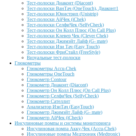
Тест-полоски Диаконт (Diacont)
Тест-полоски ВанТач (OneTouch), Диаконт1
Тест-полоски Юнистрип (Unistrip)
Тест-полоски АйЧек (iChek)
Тест-полоски СелфиЧек (SelfyCheck)
Тест-полоски Он Колл Плюс (On Call Plus)
Тест-полоски Клевер Чек (Clever Chek)
Тест-полоски Джимэйт Лайф (G- mate)
Тест-полоски Изи Тач (Easy Touch)
Тест-полоски ФриCтайл (FreeStyle)
Визуальные тест-полоски
Глюкометры
Глюкометры Accu-Сhek
Глюкометры OneTouch
Глюкометр Contour
Глюкометр Диаконт (Diacont)
Глюкометр Он Колл Плюс (On Call Plus)
Глюкометр СелфиЧек (SelfyCheck)
Глюкометр Сателлит
Анализатор ИзиТач (EasyTouch)
Глюкометр Джимэйт Лайф (G- mate)
Глюкометр АйЧек (iCheck)
Инсулиновые помпы и системы мониторинга
Инсулиновая помпа Акку-Чек (Accu-Chek)
Инсулиновые помпы Медтроник (Medtronic)