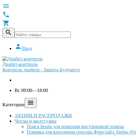





Вход
Диабет-контроль
Контроль диабета - Защита Будущего
Вс 09:00—18:00

Категории
АКЦИИ И РАСПРОДАЖИ
Чехлы и аксессуары
Пояса Insula для ношения инсулиновой помпы
Повязка для крепления сенсора Фристайл Либре (Free