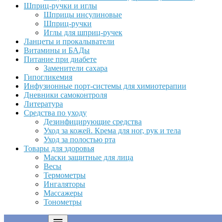
Шприц-ручки и иглы
Шприцы инсулиновые
Шприц-ручки
Иглы для шприц-ручек
Ланцеты и прокалыватели
Витамины и БАДы
Питание при диабете
Заменители сахара
Гипогликемия
Инфузионные порт-системы для химиотерапии
Дневники самоконтроля
Литература
Средства по уходу
Дезинфицирующие средства
Уход за кожей. Крема для ног, рук и тела
Уход за полостью рта
Товары для здоровья
Маски защитные для лица
Весы
Термометры
Ингаляторы
Массажеры
Тонометры