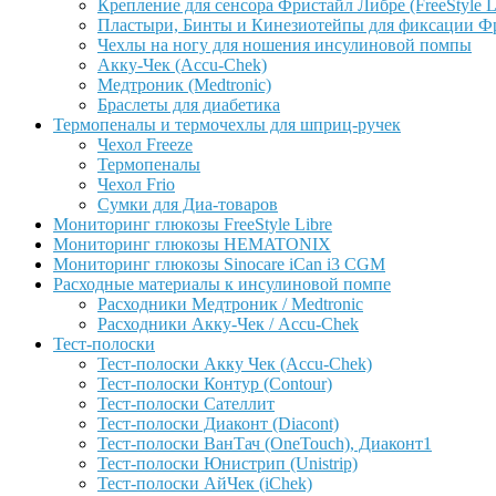
Крепление для сенсора Фристайл Либре (FreeStyle L
Пластыри, Бинты и Кинезиотейпы для фиксации Фрис
Чехлы на ногу для ношения инсулиновой помпы
Акку-Чек (Accu-Chek)
Медтроник (Medtronic)
Браслеты для диабетика
Термопеналы и термочехлы для шприц-ручек
Чехол Freeze
Термопеналы
Чехол Frio
Сумки для Диа-товаров
Мониторинг глюкозы FreeStyle Libre
Мониторинг глюкозы HEMATONIX
Мониторинг глюкозы Sinocare iCan i3 CGM
Расходные материалы к инсулиновой помпе
Расходники Медтроник / Medtronic
Расходники Акку-Чек / Accu-Chek
Тест-полоски
Тест-полоски Акку Чек (Accu-Chek)
Тест-полоски Контур (Contour)
Тест-полоски Сателлит
Тест-полоски Диаконт (Diacont)
Тест-полоски ВанТач (OneTouch), Диаконт1
Тест-полоски Юнистрип (Unistrip)
Тест-полоски АйЧек (iChek)