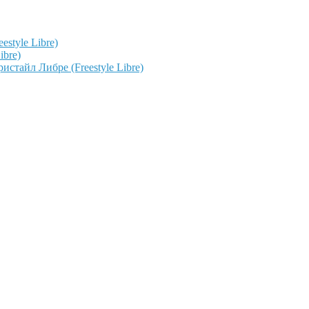
style Libre)
ibre)
тайл Либре (Freestyle Libre)