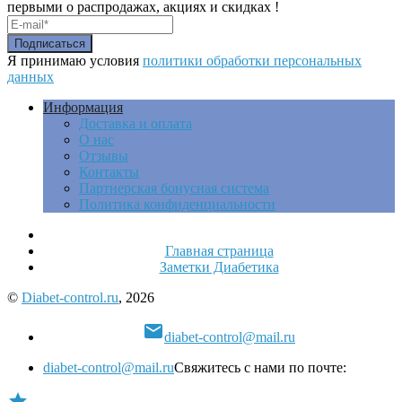
первыми о распродажах, акциях и скидках !
Я принимаю условия
политики обработки персональных
данных
Информация
Доставка и оплата
О нас
Отзывы
Контакты
Партнерская бонусная система
Политика конфиденциальности
Главная страница
Заметки Диабетика
©
Diabet-control.ru
, 2026

diabet-control@mail.ru
diabet-control@mail.ru
Свяжитесь с нами по почте:
