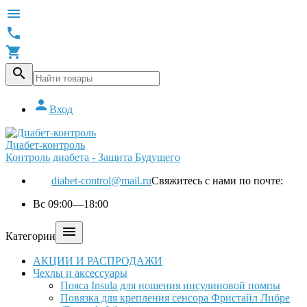





Вход
Диабет-контроль
Контроль диабета - Защита Будущего
diabet-control@mail.ru
Свяжитесь с нами по почте:
Вс 09:00—18:00

Категории
АКЦИИ И РАСПРОДАЖИ
Чехлы и аксессуары
Пояса Insula для ношения инсулиновой помпы
Повязка для крепления сенсора Фристайл Либре