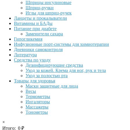
Шприцы инсулиновые
Шприц-ручки
Иглы для шприц-ручек
Ланцеты и прокалыватели
Витамины и БАДы
Питание при диабете
Заменители сахара
Гипогликемия
Инфузионные порт-системы для химиотерапии
Дневники самоконтроля
Литература
Средства по уходу
Дезинфицирующие средства
Уход за кожей. Крема для ног, рук и тела
Уход за полостью рта
Товары для здоровья
Маски защитные для лица
Весы
Термометры
Ингаляторы
Массажеры
Тонометры
×
Итого:
0
₽