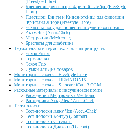
(Freestyle Libre)
Крепление для сенсора Фристайл Либре (FreeStyle
Libre)
Пластыри, Бинты и Кинезиотейпы для фиксации
Фристайл Либре (Freestyle Libre)
Чехлы на ногу для ношения инсулиновой помпы
Акку-Чек (Accu-Chek)
Медтроник (Medtronic)
Браслеты для диабетика
Термопеналы и термочехлы для шприц-ручек
Чехол Freeze
Термопеналы
Чехол Frio
Сумки для Диа-товаров
Мониторинг глюкозы FreeStyle Libre
Мониторинг глюкозы HEMATONIX
Мониторинг глюкозы Sinocare iCan i3 CGM
Расходные материалы к инсулиновой помпе
Расходники Медтроник / Medtronic
Расходники Акку-Чек / Accu-Chek
Тест-полоски
Тест-полоски Акку Чек (Accu-Chek)
Тест-полоски Контур (Contour)
Тест-полоски Сателлит
Тест-полоски Диаконт (Diacont)