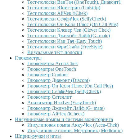
Тест-полоски ВанТач (OneTouch), Диаконт1
Тест-полоски Юнистрип (Unistrip)
Тест-полоски АйЧек (iChek)
Тест-полоски СелфиЧек (SelfyCheck)
Тест-полоски Он Колл Плюс (On Call Plus)
Тест-полоски Клевер Чек (Clever Chek)
Тест-полоски Джимэйт Лайф (G- mate)
Тест-полоски Изи Тач (Easy Touch)
Тест-полоски ФриCтайл (FreeStyle)
Визуальные тест-полоски
Глюкометры
Глюкометры Accu-Сhek
Глюкометры OneTouch
Глюкометр Contour
Глюкометр Диаконт (Diacont)
Глюкометр Он Колл Плюс (On Call Plus)
Глюкометр СелфиЧек (SelfyCheck)
Глюкометр Сателлит
Анализатор ИзиТач (EasyTouch)
Глюкометр Джимэйт Лайф (G- mate)
Глюкометр АйЧек (iCheck)
Инсулиновые помпы и системы мониторинга
Инсулиновая помпа Акку-Чек (Accu-Chek)
Инсулиновые помпы Медтроник (Medtronic)
Шприц-ручки и иглы