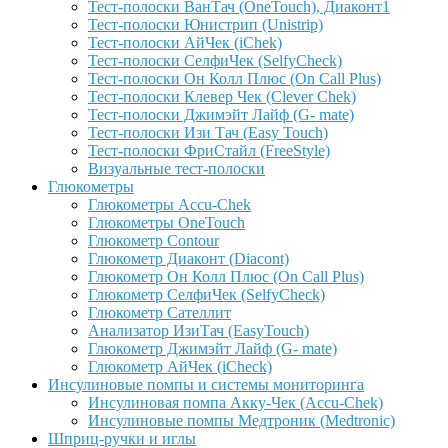
Тест-полоски ВанТач (OneTouch), Диаконт1
Тест-полоски Юнистрип (Unistrip)
Тест-полоски АйЧек (iChek)
Тест-полоски СелфиЧек (SelfyCheck)
Тест-полоски Он Колл Плюс (On Call Plus)
Тест-полоски Клевер Чек (Clever Chek)
Тест-полоски Джимэйт Лайф (G- mate)
Тест-полоски Изи Тач (Easy Touch)
Тест-полоски ФриCтайл (FreeStyle)
Визуальные тест-полоски
Глюкометры
Глюкометры Accu-Сhek
Глюкометры OneTouch
Глюкометр Contour
Глюкометр Диаконт (Diacont)
Глюкометр Он Колл Плюс (On Call Plus)
Глюкометр СелфиЧек (SelfyCheck)
Глюкометр Сателлит
Анализатор ИзиТач (EasyTouch)
Глюкометр Джимэйт Лайф (G- mate)
Глюкометр АйЧек (iCheck)
Инсулиновые помпы и системы мониторинга
Инсулиновая помпа Акку-Чек (Accu-Chek)
Инсулиновые помпы Медтроник (Medtronic)
Шприц-ручки и иглы