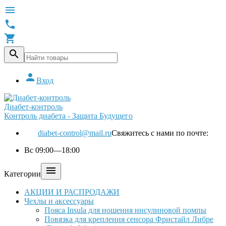





Вход
Диабет-контроль
Контроль диабета - Защита Будущего
diabet-control@mail.ru
Свяжитесь с нами по почте:
Вс 09:00—18:00

Категории
АКЦИИ И РАСПРОДАЖИ
Чехлы и аксессуары
Пояса Insula для ношения инсулиновой помпы
Повязка для крепления сенсора Фристайл Либре