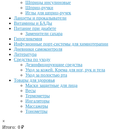
Шприцы инсулиновые
Шприц-ручки
Иглы для шприц-ручек
Ланцеты и прокалыватели
Витамины и БАДы
Питание при диабете
Заменители сахара
Гипогликемия
Инфузионные порт-системы для химиотерапии
Дневники самоконтроля
Литература
Средства по уходу
Дезинфицирующие средства
Уход за кожей. Крема для ног, рук и тела
Уход за полостью рта
Товары для здоровья
Маски защитные для лица
Весы
Термометры
Ингаляторы
Массажеры
Тонометры
×
Итого:
0
₽