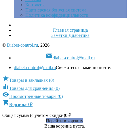
Контакты
Партнерская бонусная система
Политика конфиденциальности
Главная страница
Заметки Диабетика
©
Diabet-control.ru
, 2026

diabet-control@mail.ru
diabet-control@mail.ru
Свяжитесь с нами по почте:

Товары в закладках
(
0
)

Товары для сравнения
(
0
)

Просмотренные товары
(
0
)

Корзина
0
₽
Общая сумма (с учетом скидки)
0
₽
Перейти в корзину
Ваша корзина пуста.