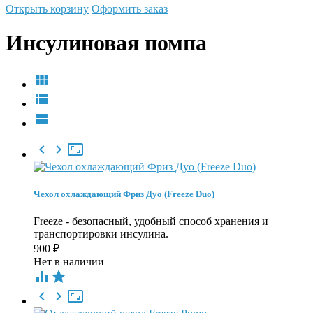
Открыть корзину
Оформить заказ
Инсулиновая помпа






Чехол охлаждающий Фриз Дуо (Freeze Duo)
Freeze - безопасный, удобный способ хранения и
транспортировки инсулина.
900
₽
Нет в наличии




