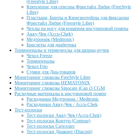
(Freestyle Libre)
Крепление для сенсора Фристайл Либре (FreeStyle
Libre)
Пластыри, Бинты и Кинезиотейпы для фиксации
Фристайл Либре (Freestyle Libre)
Чехлы на ногу для ношения инсулиновой помпы
Акку-Чек (Accu-Chek)
Медтроник (Medtronic)
Браслеты для диабетика
Термопеналы и термочехлы для шприц-ручек
Чехол Freeze
Термопеналы
Чехол Frio
Сумки для Диа-товаров
Мониторинг глюкозы FreeStyle Libre
Мониторинг глюкозы HEMATONIX
Мониторинг глюкозы Sinocare iCan i3 CGM
Расходные материалы к инсулиновой помпе
Расходники Медтроник / Medtronic
Расходники Акку-Чек / Accu-Chek
Тест-полоски
Тест-полоски Акку Чек (Accu-Chek)
Тест-полоски Контур (Contour)
Тест-полоски Сателлит
Тест-полоски Диаконт (Diacont)