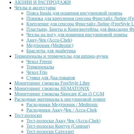
АКЦИИ И РАСПРОДАЖИ
Чехлы и аксессуары
Пояса Insula для ношения инсулиновой помпы
Повязка для крепления сенсора Фристайл Либре (Free
Крепление для сенсора Фристайл Либре (FreeStyle L
Пластыри, Бинты и Кинезиотейпы для фиксации Фрис
Чехлы на ногу для ношения инсулиновой помпы
Акку-Чек (Accu-Chek)
Медтроник (Medtronic)
Браслеты для диабетика
Термопеналы и термочехлы для шприц-ручек
Чехол Freeze
Термопеналы
Чехол Frio
Сумки для Диа-товаров
Мониторинг глюкозы FreeStyle Libre
Мониторинг глюкозы HEMATONIX
Мониторинг глюкозы Sinocare iCan i3 CGM
Расходные материалы к инсулиновой помпе
Расходники Медтроник / Medtronic
Расходники Акку-Чек / Accu-Chek
Тест-полоски
Тест-полоски Акку Чек (Accu-Chek)
Тест-полоски Контур (Contour)
Тест-полоски Сателлит