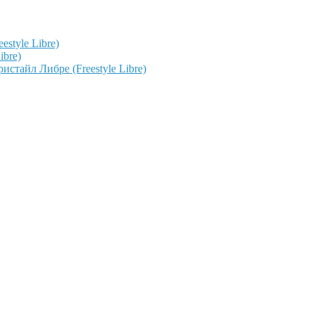
style Libre)
ibre)
тайл Либре (Freestyle Libre)