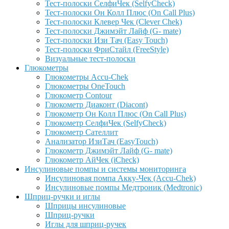
Тест-полоски СелфиЧек (SelfyCheck)
Тест-полоски Он Колл Плюс (On Call Plus)
Тест-полоски Клевер Чек (Clever Chek)
Тест-полоски Джимэйт Лайф (G- mate)
Тест-полоски Изи Тач (Easy Touch)
Тест-полоски ФриCтайл (FreeStyle)
Визуальные тест-полоски
Глюкометры
Глюкометры Accu-Сhek
Глюкометры OneTouch
Глюкометр Contour
Глюкометр Диаконт (Diacont)
Глюкометр Он Колл Плюс (On Call Plus)
Глюкометр СелфиЧек (SelfyCheck)
Глюкометр Сателлит
Анализатор ИзиТач (EasyTouch)
Глюкометр Джимэйт Лайф (G- mate)
Глюкометр АйЧек (iCheck)
Инсулиновые помпы и системы мониторинга
Инсулиновая помпа Акку-Чек (Accu-Chek)
Инсулиновые помпы Медтроник (Medtronic)
Шприц-ручки и иглы
Шприцы инсулиновые
Шприц-ручки
Иглы для шприц-ручек