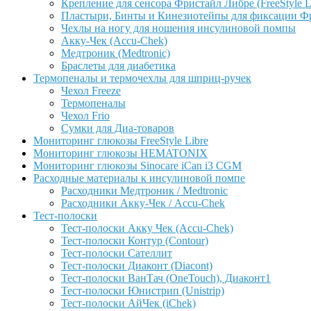
Крепление для сенсора Фристайл Либре (FreeStyle L
Пластыри, Бинты и Кинезиотейпы для фиксации Фрис
Чехлы на ногу для ношения инсулиновой помпы
Акку-Чек (Accu-Chek)
Медтроник (Medtronic)
Браслеты для диабетика
Термопеналы и термочехлы для шприц-ручек
Чехол Freeze
Термопеналы
Чехол Frio
Сумки для Диа-товаров
Мониторинг глюкозы FreeStyle Libre
Мониторинг глюкозы HEMATONIX
Мониторинг глюкозы Sinocare iCan i3 CGM
Расходные материалы к инсулиновой помпе
Расходники Медтроник / Medtronic
Расходники Акку-Чек / Accu-Chek
Тест-полоски
Тест-полоски Акку Чек (Accu-Chek)
Тест-полоски Контур (Contour)
Тест-полоски Сателлит
Тест-полоски Диаконт (Diacont)
Тест-полоски ВанТач (OneTouch), Диаконт1
Тест-полоски Юнистрип (Unistrip)
Тест-полоски АйЧек (iChek)