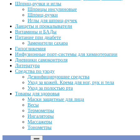
Шприц-ручки и иглы
Шприцы инсулиновые
Шприц-ручки
Иглы для шприц-ручек
Ланцеты и прокалыватели
Витамины и БАДы
Питание при диабете
Заменители сахара
Гипогликемия
Инфузионные порт-системы для химиотерапии
Дневники самоконтроля
Литература
Средства по уходу
Дезинфицирующие средства
Уход за кожей. Крема для ног, рук и тела
Уход за полостью рта
Товары для здоровья
Маски защитные для лица
Весы
Термометры
Ингаляторы
Массажеры
Тонометры