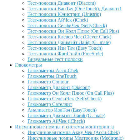
Тест-полоски Диаконт (Diacont)
Тест-полоски ВанТач (OneTouch), Диаконт1
Тест-полоски Юнистрип (Unistrip)
Тест-полоски АйЧек (iChek)
Тест-полоски СелфиЧек (SelfyCheck)
Тест-полоски Он Колл Плюс (On Call Plus)
Тест-полоски Клевер Чек (Clever Chek)
Тест-полоски Джимэйт Лайф (G- mate)
Тест-полоски Изи Тач (Easy Touch)
Тест-полоски ФриCтайл (FreeStyle)
Визуальные тест-полоски
Глюкометры
Глюкометры Accu-Сhek
Глюкометры OneTouch
Глюкометр Contour
Глюкометр Диаконт (Diacont)
Глюкометр Он Колл Плюс (On Call Plus)
Глюкометр СелфиЧек (SelfyCheck)
Глюкометр Сателлит
Анализатор ИзиТач (EasyTouch)
Глюкометр Джимэйт Лайф (G- mate)
Глюкометр АйЧек (iCheck)
Инсулиновые помпы и системы мониторинга
Инсулиновая помпа Акку-Чек (Accu-Chek)
Инсулиновые помпы Медтроник (Medtronic)