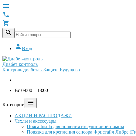





Вход
Диабет-контроль
Контроль диабета - Защита Будущего
Вс 09:00—18:00

Категории
АКЦИИ И РАСПРОДАЖИ
Чехлы и аксессуары
Пояса Insula для ношения инсулиновой помпы
Повязка для крепления сенсора Фристайл Либре (Free