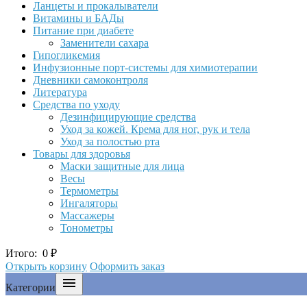
Ланцеты и прокалыватели
Витамины и БАДы
Питание при диабете
Заменители сахара
Гипогликемия
Инфузионные порт-системы для химиотерапии
Дневники самоконтроля
Литература
Средства по уходу
Дезинфицирующие средства
Уход за кожей. Крема для ног, рук и тела
Уход за полостью рта
Товары для здоровья
Маски защитные для лица
Весы
Термометры
Ингаляторы
Массажеры
Тонометры
Итого:
0
₽
Открыть корзину
Оформить заказ

Категории