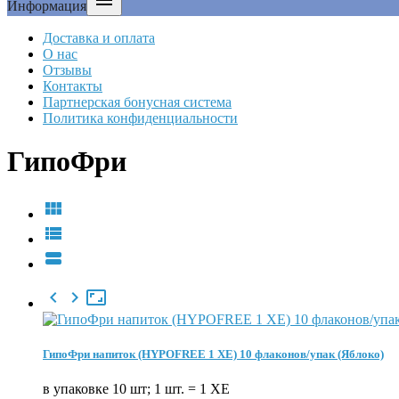

Информация
Доставка и оплата
О нас
Отзывы
Контакты
Партнерская бонусная система
Политика конфиденциальности
ГипоФри






ГипоФри напиток (HYPOFREE 1 ХЕ) 10 флаконов/упак (Яблоко)
в упаковке 10 шт; 1 шт. = 1 ХЕ