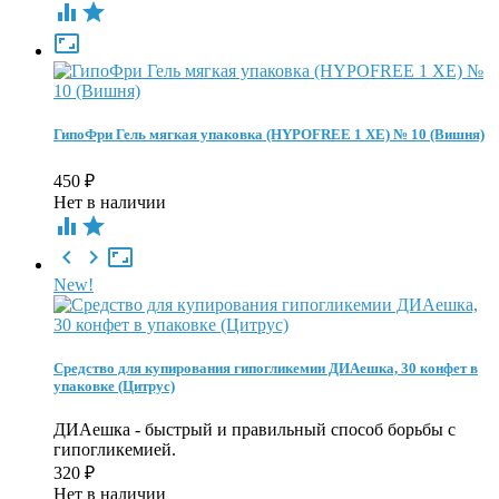



ГипоФри Гель мягкая упаковка (HYPOFREE 1 ХЕ) № 10 (Вишня)
450
₽
Нет в наличии





New!
Средство для купирования гипогликемии ДИАешка, 30 конфет в
упаковке (Цитрус)
ДИАешка - быстрый и правильный способ борьбы с
гипогликемией.
320
₽
Нет в наличии