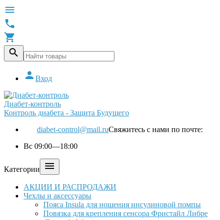





Вход
Диабет-контроль
Контроль диабета - Защита Будущего
diabet-control@mail.ru
Свяжитесь с нами по почте:
Вс 09:00—18:00

Категории
АКЦИИ И РАСПРОДАЖИ
Чехлы и аксессуары
Пояса Insula для ношения инсулиновой помпы
Повязка для крепления сенсора Фристайл Либре