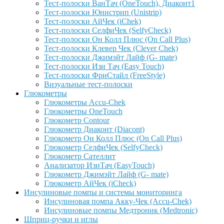
Тест-полоски ВанТач (OneTouch), Диаконт1
Тест-полоски Юнистрип (Unistrip)
Тест-полоски АйЧек (iChek)
Тест-полоски СелфиЧек (SelfyCheck)
Тест-полоски Он Колл Плюс (On Call Plus)
Тест-полоски Клевер Чек (Clever Chek)
Тест-полоски Джимэйт Лайф (G- mate)
Тест-полоски Изи Тач (Easy Touch)
Тест-полоски ФриCтайл (FreeStyle)
Визуальные тест-полоски
Глюкометры
Глюкометры Accu-Сhek
Глюкометры OneTouch
Глюкометр Contour
Глюкометр Диаконт (Diacont)
Глюкометр Он Колл Плюс (On Call Plus)
Глюкометр СелфиЧек (SelfyCheck)
Глюкометр Сателлит
Анализатор ИзиТач (EasyTouch)
Глюкометр Джимэйт Лайф (G- mate)
Глюкометр АйЧек (iCheck)
Инсулиновые помпы и системы мониторинга
Инсулиновая помпа Акку-Чек (Accu-Chek)
Инсулиновые помпы Медтроник (Medtronic)
Шприц-ручки и иглы