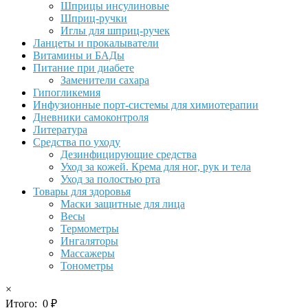
Шприцы инсулиновые
Шприц-ручки
Иглы для шприц-ручек
Ланцеты и прокалыватели
Витамины и БАДы
Питание при диабете
Заменители сахара
Гипогликемия
Инфузионные порт-системы для химиотерапии
Дневники самоконтроля
Литература
Средства по уходу
Дезинфицирующие средства
Уход за кожей. Крема для ног, рук и тела
Уход за полостью рта
Товары для здоровья
Маски защитные для лица
Весы
Термометры
Ингаляторы
Массажеры
Тонометры
×
Итого:
0
₽