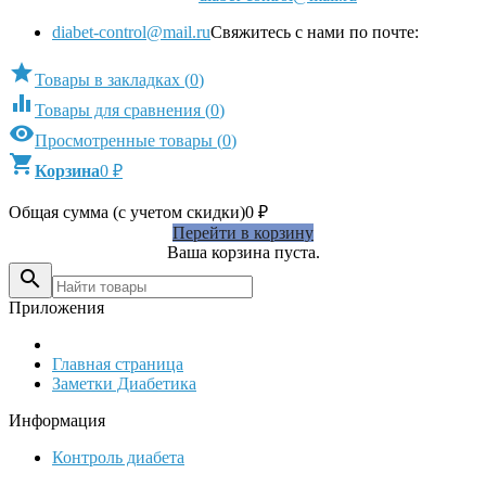
diabet-control@mail.ru
Свяжитесь с нами по почте:

Товары в закладках
(
0
)

Товары для сравнения
(
0
)

Просмотренные товары
(
0
)

Корзина
0
₽
Общая сумма (с учетом скидки)
0
₽
Перейти в корзину
Ваша корзина пуста.

Приложения
Главная страница
Заметки Диабетика
Информация
Контроль диабета