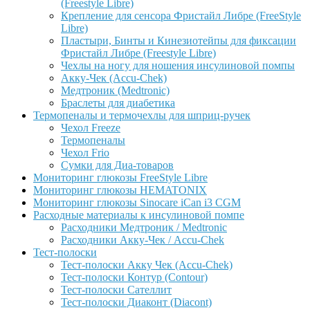
(Freestyle Libre)
Крепление для сенсора Фристайл Либре (FreeStyle
Libre)
Пластыри, Бинты и Кинезиотейпы для фиксации
Фристайл Либре (Freestyle Libre)
Чехлы на ногу для ношения инсулиновой помпы
Акку-Чек (Accu-Chek)
Медтроник (Medtronic)
Браслеты для диабетика
Термопеналы и термочехлы для шприц-ручек
Чехол Freeze
Термопеналы
Чехол Frio
Сумки для Диа-товаров
Мониторинг глюкозы FreeStyle Libre
Мониторинг глюкозы HEMATONIX
Мониторинг глюкозы Sinocare iCan i3 CGM
Расходные материалы к инсулиновой помпе
Расходники Медтроник / Medtronic
Расходники Акку-Чек / Accu-Chek
Тест-полоски
Тест-полоски Акку Чек (Accu-Chek)
Тест-полоски Контур (Contour)
Тест-полоски Сателлит
Тест-полоски Диаконт (Diacont)