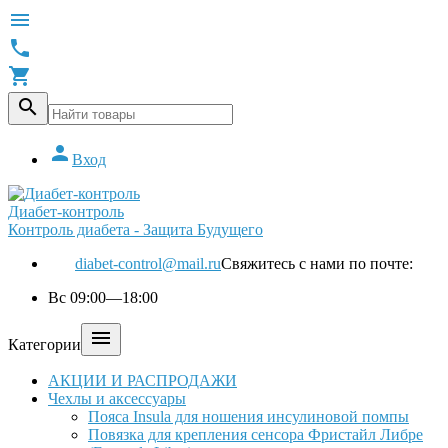





Вход
Диабет-контроль
Контроль диабета - Защита Будущего
diabet-control@mail.ru
Свяжитесь с нами по почте:
Вс 09:00—18:00

Категории
АКЦИИ И РАСПРОДАЖИ
Чехлы и аксессуары
Пояса Insula для ношения инсулиновой помпы
Повязка для крепления сенсора Фристайл Либре