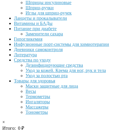
Шприцы инсулиновые
Шприц-ручки
Иглы для шприц-ручек
Ланцеты и прокалыватели
Витамины и БАДы
Питание при диабете
Заменители сахара
Гипогликемия
Инфузионные порт-системы для химиотерапии
Дневники самоконтроля
Литература
Средства по уходу
Дезинфицирующие средства
Уход за кожей. Крема для ног, рук и тела
Уход за полостью рта
Товары для здоровья
Маски защитные для лица
Весы
Термометры
Ингаляторы
Массажеры
Тонометры
×
Итого:
0
₽