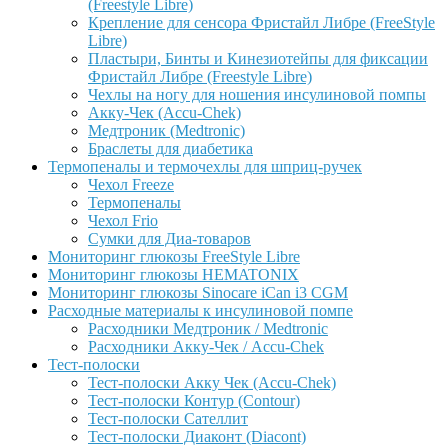
(Freestyle Libre)
Крепление для сенсора Фристайл Либре (FreeStyle
Libre)
Пластыри, Бинты и Кинезиотейпы для фиксации
Фристайл Либре (Freestyle Libre)
Чехлы на ногу для ношения инсулиновой помпы
Акку-Чек (Accu-Chek)
Медтроник (Medtronic)
Браслеты для диабетика
Термопеналы и термочехлы для шприц-ручек
Чехол Freeze
Термопеналы
Чехол Frio
Сумки для Диа-товаров
Мониторинг глюкозы FreeStyle Libre
Мониторинг глюкозы HEMATONIX
Мониторинг глюкозы Sinocare iCan i3 CGM
Расходные материалы к инсулиновой помпе
Расходники Медтроник / Medtronic
Расходники Акку-Чек / Accu-Chek
Тест-полоски
Тест-полоски Акку Чек (Accu-Chek)
Тест-полоски Контур (Contour)
Тест-полоски Сателлит
Тест-полоски Диаконт (Diacont)