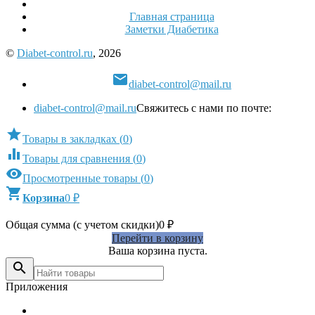
Главная страница
Заметки Диабетика
©
Diabet-control.ru
, 2026

diabet-control@mail.ru
diabet-control@mail.ru
Свяжитесь с нами по почте:

Товары в закладках
(
0
)

Товары для сравнения
(
0
)

Просмотренные товары
(
0
)

Корзина
0
₽
Общая сумма (с учетом скидки)
0
₽
Перейти в корзину
Ваша корзина пуста.

Приложения