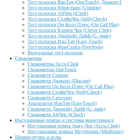
Тест-полоски ВанТач (OneTouch), Диаконт1
Тест-полоски Юнистрип (Unistrip)
Тест-полоски АйЧек (iChek)
Тест-полоски СелфиЧек (SelfyCheck)
Тест-полоски Он Колл Плюс (On Call Plus)
Тест-полоски Клевер Чек (Clever Chek)
Тест-полоски Джимэйт Лайф (G- mate)
Тест-полоски Изи Тач (Easy Touch)
Тест-полоски ФриCтайл (FreeStyle)
Визуальные тест-полоски
Глюкометры
Глюкометры Accu-Сhek
Глюкометры OneTouch
Глюкометр Contour
Глюкометр Диаконт (Diacont)
Глюкометр Он Колл Плюс (On Call Plus)
Глюкометр СелфиЧек (SelfyCheck)
Глюкометр Сателлит
Анализатор ИзиТач (EasyTouch)
Глюкометр Джимэйт Лайф (G- mate)
Глюкометр АйЧек (iCheck)
Инсулиновые помпы и системы мониторинга
Инсулиновая помпа Акку-Чек (Accu-Chek)
Инсулиновые помпы Медтроник (Medtronic)
Шприц-ручки и иглы