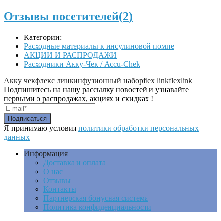
Отзывы посетителей(
2
)
Категории:
Расходные материалы к инсулиновой помпе
АКЦИИ И РАСПРОДАЖИ
Расходники Акку-Чек / Accu-Chek
Акку чек
флекс линк
инфузионный набор
flex link
flexlink
Подпишитесь на нашу рассылку новостей и узнавайте
первыми о распродажах, акциях и скидках !
Я принимаю условия
политики обработки персональных
данных
Информация
Доставка и оплата
О нас
Отзывы
Контакты
Партнерская бонусная система
Политика конфиденциальности