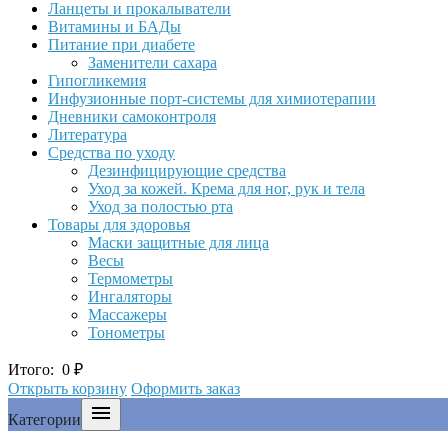
Ланцеты и прокалыватели
Витамины и БАДы
Питание при диабете
Заменители сахара
Гипогликемия
Инфузионные порт-системы для химиотерапии
Дневники самоконтроля
Литература
Средства по уходу
Дезинфицирующие средства
Уход за кожей. Крема для ног, рук и тела
Уход за полостью рта
Товары для здоровья
Маски защитные для лица
Весы
Термометры
Ингаляторы
Массажеры
Тонометры
Итого:
0
₽
Открыть корзину
Оформить заказ

Категории