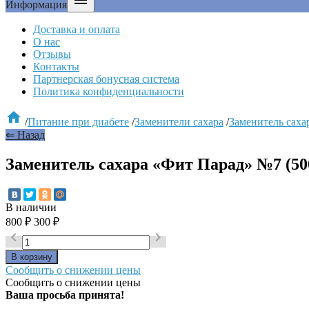

Информация
Доставка и оплата
О нас
Отзывы
Контакты
Партнерская бонусная система
Политика конфиденциальности

/
Питание при диабете
/
Заменители сахара
/
Заменитель саха
⇐ Назад
Заменитель сахара «Фит Парад» №7 (50
В наличии
800
₽
300
₽


Сообщить о снижении цены
Сообщить о снижении цены
Ваша просьба принята!