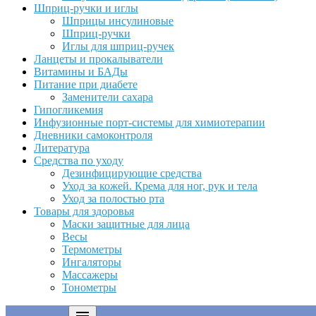
Шприц-ручки и иглы
Шприцы инсулиновые
Шприц-ручки
Иглы для шприц-ручек
Ланцеты и прокалыватели
Витамины и БАДы
Питание при диабете
Заменители сахара
Гипогликемия
Инфузионные порт-системы для химиотерапии
Дневники самоконтроля
Литература
Средства по уходу
Дезинфицирующие средства
Уход за кожей. Крема для ног, рук и тела
Уход за полостью рта
Товары для здоровья
Маски защитные для лица
Весы
Термометры
Ингаляторы
Массажеры
Тонометры