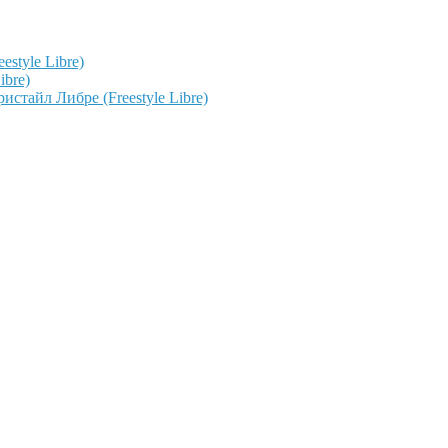
style Libre)
ibre)
тайл Либре (Freestyle Libre)