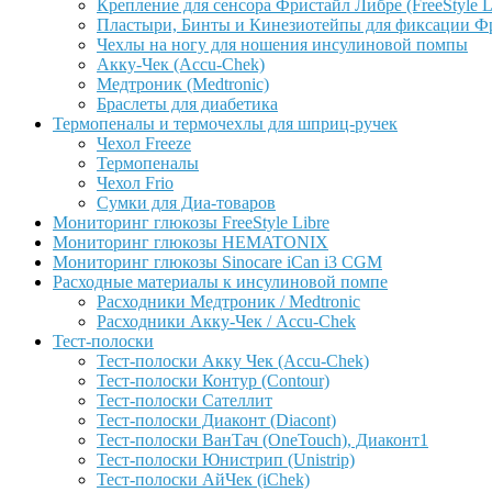
Крепление для сенсора Фристайл Либре (FreeStyle L
Пластыри, Бинты и Кинезиотейпы для фиксации Фрис
Чехлы на ногу для ношения инсулиновой помпы
Акку-Чек (Accu-Chek)
Медтроник (Medtronic)
Браслеты для диабетика
Термопеналы и термочехлы для шприц-ручек
Чехол Freeze
Термопеналы
Чехол Frio
Сумки для Диа-товаров
Мониторинг глюкозы FreeStyle Libre
Мониторинг глюкозы HEMATONIX
Мониторинг глюкозы Sinocare iCan i3 CGM
Расходные материалы к инсулиновой помпе
Расходники Медтроник / Medtronic
Расходники Акку-Чек / Accu-Chek
Тест-полоски
Тест-полоски Акку Чек (Accu-Chek)
Тест-полоски Контур (Contour)
Тест-полоски Сателлит
Тест-полоски Диаконт (Diacont)
Тест-полоски ВанТач (OneTouch), Диаконт1
Тест-полоски Юнистрип (Unistrip)
Тест-полоски АйЧек (iChek)