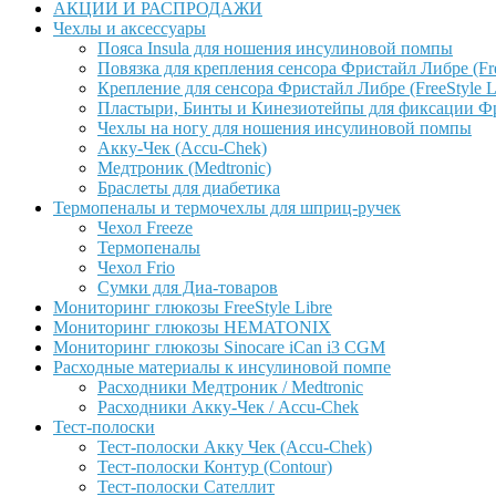
АКЦИИ И РАСПРОДАЖИ
Чехлы и аксессуары
Пояса Insula для ношения инсулиновой помпы
Повязка для крепления сенсора Фристайл Либре (Free
Крепление для сенсора Фристайл Либре (FreeStyle L
Пластыри, Бинты и Кинезиотейпы для фиксации Фрис
Чехлы на ногу для ношения инсулиновой помпы
Акку-Чек (Accu-Chek)
Медтроник (Medtronic)
Браслеты для диабетика
Термопеналы и термочехлы для шприц-ручек
Чехол Freeze
Термопеналы
Чехол Frio
Сумки для Диа-товаров
Мониторинг глюкозы FreeStyle Libre
Мониторинг глюкозы HEMATONIX
Мониторинг глюкозы Sinocare iCan i3 CGM
Расходные материалы к инсулиновой помпе
Расходники Медтроник / Medtronic
Расходники Акку-Чек / Accu-Chek
Тест-полоски
Тест-полоски Акку Чек (Accu-Chek)
Тест-полоски Контур (Contour)
Тест-полоски Сателлит