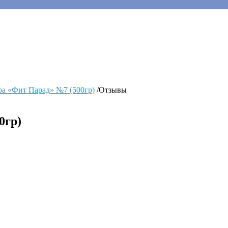
ра «Фит Парад» №7 (500гр)
/
Отзывы
0гр)