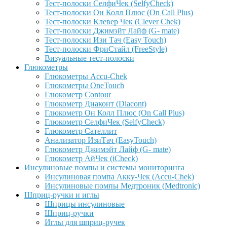
Тест-полоски СелфиЧек (SelfyCheck)
Тест-полоски Он Колл Плюс (On Call Plus)
Тест-полоски Клевер Чек (Clever Chek)
Тест-полоски Джимэйт Лайф (G- mate)
Тест-полоски Изи Тач (Easy Touch)
Тест-полоски ФриCтайл (FreeStyle)
Визуальные тест-полоски
Глюкометры
Глюкометры Accu-Сhek
Глюкометры OneTouch
Глюкометр Contour
Глюкометр Диаконт (Diacont)
Глюкометр Он Колл Плюс (On Call Plus)
Глюкометр СелфиЧек (SelfyCheck)
Глюкометр Сателлит
Анализатор ИзиТач (EasyTouch)
Глюкометр Джимэйт Лайф (G- mate)
Глюкометр АйЧек (iCheck)
Инсулиновые помпы и системы мониторинга
Инсулиновая помпа Акку-Чек (Accu-Chek)
Инсулиновые помпы Медтроник (Medtronic)
Шприц-ручки и иглы
Шприцы инсулиновые
Шприц-ручки
Иглы для шприц-ручек