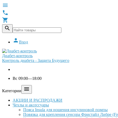





Вход
Диабет-контроль
Контроль диабета - Защита Будущего
Вс 09:00—18:00

Категории
АКЦИИ И РАСПРОДАЖИ
Чехлы и аксессуары
Пояса Insula для ношения инсулиновой помпы
Повязка для крепления сенсора Фристайл Либре (Free