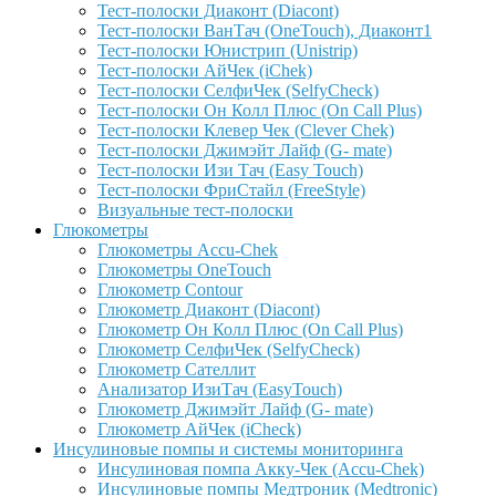
Тест-полоски Диаконт (Diacont)
Тест-полоски ВанТач (OneTouch), Диаконт1
Тест-полоски Юнистрип (Unistrip)
Тест-полоски АйЧек (iChek)
Тест-полоски СелфиЧек (SelfyCheck)
Тест-полоски Он Колл Плюс (On Call Plus)
Тест-полоски Клевер Чек (Clever Chek)
Тест-полоски Джимэйт Лайф (G- mate)
Тест-полоски Изи Тач (Easy Touch)
Тест-полоски ФриCтайл (FreeStyle)
Визуальные тест-полоски
Глюкометры
Глюкометры Accu-Сhek
Глюкометры OneTouch
Глюкометр Contour
Глюкометр Диаконт (Diacont)
Глюкометр Он Колл Плюс (On Call Plus)
Глюкометр СелфиЧек (SelfyCheck)
Глюкометр Сателлит
Анализатор ИзиТач (EasyTouch)
Глюкометр Джимэйт Лайф (G- mate)
Глюкометр АйЧек (iCheck)
Инсулиновые помпы и системы мониторинга
Инсулиновая помпа Акку-Чек (Accu-Chek)
Инсулиновые помпы Медтроник (Medtronic)