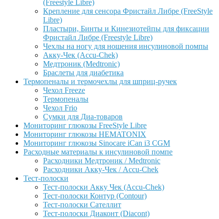
(Freestyle Libre)
Крепление для сенсора Фристайл Либре (FreeStyle
Libre)
Пластыри, Бинты и Кинезиотейпы для фиксации
Фристайл Либре (Freestyle Libre)
Чехлы на ногу для ношения инсулиновой помпы
Акку-Чек (Accu-Chek)
Медтроник (Medtronic)
Браслеты для диабетика
Термопеналы и термочехлы для шприц-ручек
Чехол Freeze
Термопеналы
Чехол Frio
Сумки для Диа-товаров
Мониторинг глюкозы FreeStyle Libre
Мониторинг глюкозы HEMATONIX
Мониторинг глюкозы Sinocare iCan i3 CGM
Расходные материалы к инсулиновой помпе
Расходники Медтроник / Medtronic
Расходники Акку-Чек / Accu-Chek
Тест-полоски
Тест-полоски Акку Чек (Accu-Chek)
Тест-полоски Контур (Contour)
Тест-полоски Сателлит
Тест-полоски Диаконт (Diacont)