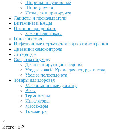
Шприцы инсулиновые
Шприц-ручки
Иглы для шприц-ручек
Ланцеты и прокалыватели
Витамины и БАДы
Питание при диабете
Заменители сахара
Гипогликемия
Инфузионные порт-системы для химиотерапии
Дневники самоконтроля
Литература
Средства по уходу
Дезинфицирующие средства
Уход за кожей. Крема для ног, рук и тела
Уход за полостью рта
Товары для здоровья
Маски защитные для лица
Весы
Термометры
Ингаляторы
Массажеры
Тонометры
×
Итого:
0
₽