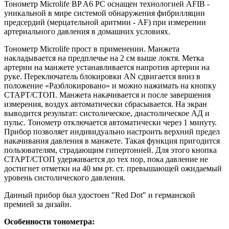
Тонометр
Microlife BP A6 PC
оснащен технологией AFIB -
уникальной в мире системой обнаружения фибрилляции
предсердий (мерцательной аритмии - AF) при измерении
артериального давления в домашних условиях.
Тонометр Microlife прост в применении. Манжета
накладывается на предплечье на 2 см выше локтя. Метка
артерии на манжете устанавливается напротив артерии на
руке. Переключатель блокировки AN сдвигается вниз в
положение «Разблокировано» и можно нажимать на кнопку
СТАРТ/СТОП. Манжета накачивается и после завершения
измерения, воздух автоматически сбрасывается. На экран
выводится результат: систолическое, диастолическое АД и
пульс. Тонометр отключается автоматически через 1 минуту.
Прибор позволяет индивидуально настроить верхний предел
накачивания давления в манжете. Такая функция пригодится
пользователям, страдающим гипертонией. Для этого кнопка
СТАРТ/СТОП удерживается до тех пор, пока давление не
достигнет отметки на 40 мм рт. ст. превышающей ожидаемый
уровень систолического давления.
Данный прибор был удостоен "Red Dot" и германской
премией за дизайн.
Особенности тонометра: