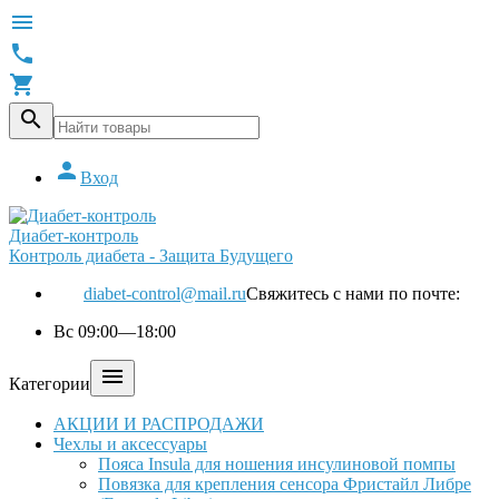





Вход
Диабет-контроль
Контроль диабета - Защита Будущего
diabet-control@mail.ru
Свяжитесь с нами по почте:
Вс 09:00—18:00

Категории
АКЦИИ И РАСПРОДАЖИ
Чехлы и аксессуары
Пояса Insula для ношения инсулиновой помпы
Повязка для крепления сенсора Фристайл Либре