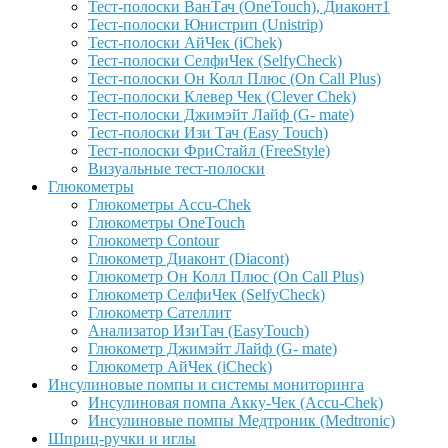
Тест-полоски ВанТач (OneTouch), Диаконт1
Тест-полоски Юнистрип (Unistrip)
Тест-полоски АйЧек (iChek)
Тест-полоски СелфиЧек (SelfyCheck)
Тест-полоски Он Колл Плюс (On Call Plus)
Тест-полоски Клевер Чек (Clever Chek)
Тест-полоски Джимэйт Лайф (G- mate)
Тест-полоски Изи Тач (Easy Touch)
Тест-полоски ФриCтайл (FreeStyle)
Визуальные тест-полоски
Глюкометры
Глюкометры Accu-Сhek
Глюкометры OneTouch
Глюкометр Contour
Глюкометр Диаконт (Diacont)
Глюкометр Он Колл Плюс (On Call Plus)
Глюкометр СелфиЧек (SelfyCheck)
Глюкометр Сателлит
Анализатор ИзиТач (EasyTouch)
Глюкометр Джимэйт Лайф (G- mate)
Глюкометр АйЧек (iCheck)
Инсулиновые помпы и системы мониторинга
Инсулиновая помпа Акку-Чек (Accu-Chek)
Инсулиновые помпы Медтроник (Medtronic)
Шприц-ручки и иглы