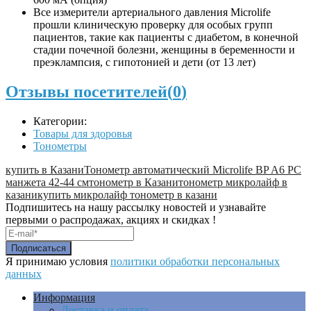
Все измерители артериального давления Microlife
прошли клиническую проверку для особых групп
пациентов, такие как пациенты с диабетом, в конечной
стадии почечной болезни, женщины в беременности и
преэклампсия, с гипотонией и дети (от 13 лет)
Отзывы посетителей(
0
)
Категории:
Товары для здоровья
Тонометры
купить в Казани
Тонометр автоматический Microlife BP A6 PC
манжета 42-44 см
тонометр в Казани
тонометр микролайф в
казани
купить микролайф тонометр в казани
Подпишитесь на нашу рассылку новостей и узнавайте
первыми о распродажах, акциях и скидках !
Я принимаю условия
политики обработки персональных
данных
Информация
Доставка и оплата