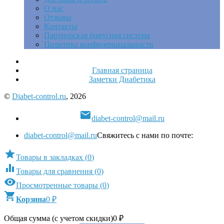
О нас
Отзывы
Контакты
Партнерская бонусная система
Политика конфиденциальности
Главная страница
Заметки Диабетика
©
Diabet-control.ru
, 2026

diabet-control@mail.ru
diabet-control@mail.ru
Свяжитесь с нами по почте:

Товары в закладках
(
0
)

Товары для сравнения
(
0
)

Просмотренные товары
(
0
)

Корзина
0
₽
Общая сумма (с учетом скидки)
0
₽