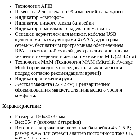
Технология AFIB
Память на 2 человека по 99 измерений на каждого
Индикатор «светофор»
Индикатор низкого заряда батарейки
Индикатор правильного надевания манжеты
Оснащен держателем для манжет, кабелем USB,
щелочными аккумуляторами 4xAAA, адаптером
сетевым, бесплатным программным обеспечением
BPA+, текстильной сумкой для хранения, дневником
значений измерений и жесткой манжетой M-L (22-42 см)
Технология MAM (Технология MAM (Microlife Average
Mode) производит 3 последоватальных измерения
подряд согласно рекомендациям врачей)
Индикатор движения руки
Жёсткая манжета (22-42 см) Предварительно
сформированная манжета для наивысшего уровня
комфорта.
Характеристика:
Размеры: 160х80х32 мм
Вес: 354 г (включая батарейки)
Источник напряжения: шелочные батарейки 4 х 1,5 В;
размер AAA или сетевой адаптер постоянного тока 6В,
600 мА (опция)