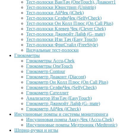
Тест-полоски ВанТач (OneTouch), Диаконт1
Тест-полоски Юнистрип (Unistrip)
Тест-полоски АйЧек (iChek)
Тест-полоски СелфиЧек (SelfyCheck)
Тест-полоски Он Колл Плюс (On Call Plus)
Тест-полоски Клевер Чек (Clever Chek)
Тест-полоски Джимэйт Лайф (G- mate)
Тест-полоски Изи Тач (Easy Touch)
Тест-полоски ФриCтайл (FreeStyle)
Визуальные тест-полоски
Глюкометры
Глюкометры Accu-Сhek
Глюкометры OneTouch
Глюкометр Contour
Глюкометр Диаконт (Diacont)
Глюкометр Он Колл Плюс (On Call Plus)
Глюкометр СелфиЧек (SelfyCheck)
Глюкометр Сателлит
Анализатор ИзиТач (EasyTouch)
Глюкометр Джимэйт Лайф (G- mate)
Глюкометр АйЧек (iCheck)
Инсулиновые помпы и системы мониторинга
Инсулиновая помпа Акку-Чек (Accu-Chek)
Инсулиновые помпы Медтроник (Medtronic)
Шприц-ручки и иглы