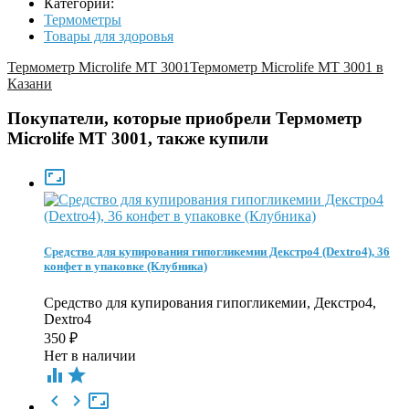
Категории:
Термометры
Товары для здоровья
Термометр Microlife MT 3001
Термометр Microlife MT 3001 в
Казани
Покупатели, которые приобрели Термометр
Microlife MT 3001, также купили

Средство для купирования гипогликемии Декстро4 (Dextro4), 36
конфет в упаковке (Клубника)
Средство для купирования гипогликемии, Декстро4,
Dextro4
350
₽
Нет в наличии




