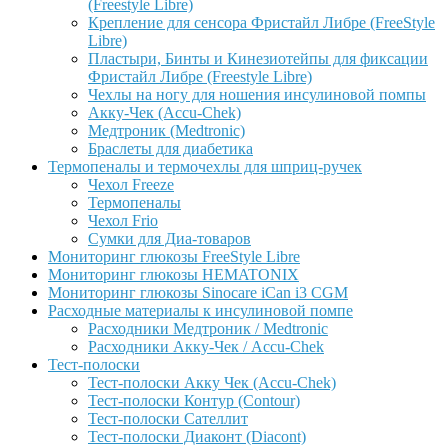
(Freestyle Libre)
Крепление для сенсора Фристайл Либре (FreeStyle
Libre)
Пластыри, Бинты и Кинезиотейпы для фиксации
Фристайл Либре (Freestyle Libre)
Чехлы на ногу для ношения инсулиновой помпы
Акку-Чек (Accu-Chek)
Медтроник (Medtronic)
Браслеты для диабетика
Термопеналы и термочехлы для шприц-ручек
Чехол Freeze
Термопеналы
Чехол Frio
Сумки для Диа-товаров
Мониторинг глюкозы FreeStyle Libre
Мониторинг глюкозы HEMATONIX
Мониторинг глюкозы Sinocare iCan i3 CGM
Расходные материалы к инсулиновой помпе
Расходники Медтроник / Medtronic
Расходники Акку-Чек / Accu-Chek
Тест-полоски
Тест-полоски Акку Чек (Accu-Chek)
Тест-полоски Контур (Contour)
Тест-полоски Сателлит
Тест-полоски Диаконт (Diacont)