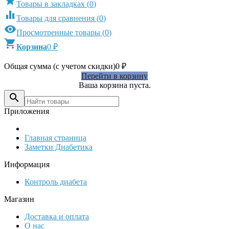

Товары в закладках
(
0
)

Товары для сравнения
(
0
)

Просмотренные товары
(
0
)

Корзина
0
₽
Общая сумма (с учетом скидки)
0
₽
Перейти в корзину
Ваша корзина пуста.

Приложения
Главная страница
Заметки Диабетика
Информация
Контроль диабета
Магазин
Доставка и оплата
О нас