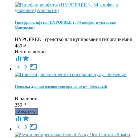
Гипофри конфеты (HYPOFREE ) , 54 конфет в упаковке
(Апельсин)
​HYPOFREE - средство для купирования гипогликемии.
480
₽
Нет в наличии





Повязка для крепления сенсора на руку - Бежевый
В наличии
350
₽




