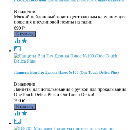
INSULA Lock- пояс для ношения инсулиновой помпы - Бежевый
В наличии
Мягкий нейлоновый пояс c центральным карманом для
ношения инсулиновой помпы на талии
690
₽



Ланцеты Ван Тач Делика Плюс №100 (One Touch Delica Plus)
В наличии
Ланцеты для использования с ручкой для прокалывания
OneTouch Delica Plus и OneTouch Delica!
790
₽


