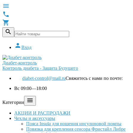





Вход
Диабет-контроль
Контроль диабета - Защита Будущего
diabet-control@mail.ru
Свяжитесь с нами по почте:
Вс 09:00—18:00

Категории
АКЦИИ И РАСПРОДАЖИ
Чехлы и аксессуары
Пояса Insula для ношения инсулиновой помпы
Повязка для крепления сенсора Фристайл Либре