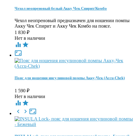
Чехол неопреновый белый Акку Чек Спирит/Комбо
Чехол неопреновый предназначен для ношении помпы
Акку Чек Спирит и Акку Чек Комбо​ на поясе.
1 830
₽
Нет в наличии



Пояс для ношения инсулиновой помпы Акку-Чек (Accu-Chek)
1 590
₽
Нет в наличии




