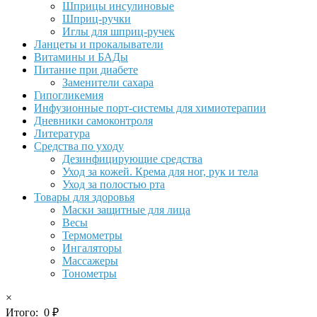
Шприцы инсулиновые
Шприц-ручки
Иглы для шприц-ручек
Ланцеты и прокалыватели
Витамины и БАДы
Питание при диабете
Заменители сахара
Гипогликемия
Инфузионные порт-системы для химиотерапии
Дневники самоконтроля
Литература
Средства по уходу
Дезинфицирующие средства
Уход за кожей. Крема для ног, рук и тела
Уход за полостью рта
Товары для здоровья
Маски защитные для лица
Весы
Термометры
Ингаляторы
Массажеры
Тонометры
×
Итого:
0
₽