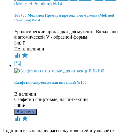
168705 Молимед Премиум протект для мужчин (Moliмed
Premium) №14
Урологические прокладки для мужчин. Вкладыши
анатомической V - образной формы.
540
₽
Нет в наличии



Салфетки спиртовые для инъекций №100
В наличии
Салфетки спиртовые, для инъекций
200
₽


Подпишитесь на нашу рассылку новостей и узнавайте