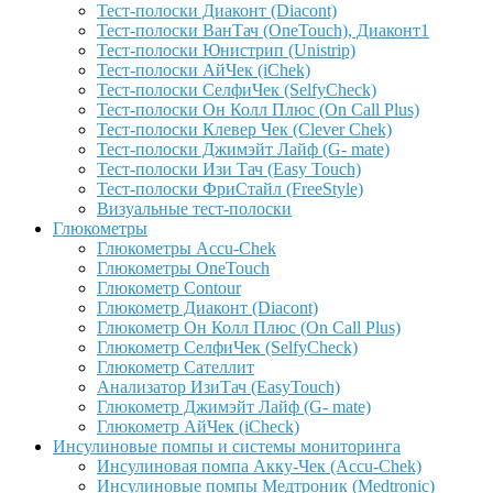
Тест-полоски Диаконт (Diacont)
Тест-полоски ВанТач (OneTouch), Диаконт1
Тест-полоски Юнистрип (Unistrip)
Тест-полоски АйЧек (iChek)
Тест-полоски СелфиЧек (SelfyCheck)
Тест-полоски Он Колл Плюс (On Call Plus)
Тест-полоски Клевер Чек (Clever Chek)
Тест-полоски Джимэйт Лайф (G- mate)
Тест-полоски Изи Тач (Easy Touch)
Тест-полоски ФриCтайл (FreeStyle)
Визуальные тест-полоски
Глюкометры
Глюкометры Accu-Сhek
Глюкометры OneTouch
Глюкометр Contour
Глюкометр Диаконт (Diacont)
Глюкометр Он Колл Плюс (On Call Plus)
Глюкометр СелфиЧек (SelfyCheck)
Глюкометр Сателлит
Анализатор ИзиТач (EasyTouch)
Глюкометр Джимэйт Лайф (G- mate)
Глюкометр АйЧек (iCheck)
Инсулиновые помпы и системы мониторинга
Инсулиновая помпа Акку-Чек (Accu-Chek)
Инсулиновые помпы Медтроник (Medtronic)