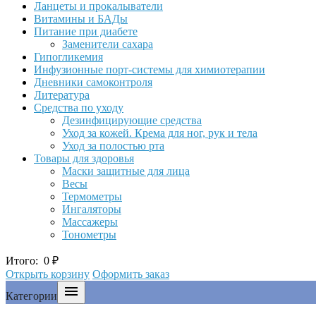
Ланцеты и прокалыватели
Витамины и БАДы
Питание при диабете
Заменители сахара
Гипогликемия
Инфузионные порт-системы для химиотерапии
Дневники самоконтроля
Литература
Средства по уходу
Дезинфицирующие средства
Уход за кожей. Крема для ног, рук и тела
Уход за полостью рта
Товары для здоровья
Маски защитные для лица
Весы
Термометры
Ингаляторы
Массажеры
Тонометры
Итого:
0
₽
Открыть корзину
Оформить заказ

Категории