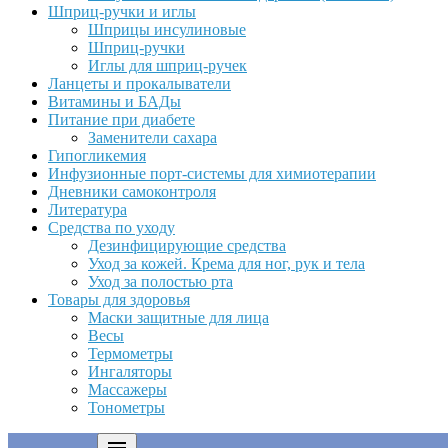
Шприц-ручки и иглы
Шприцы инсулиновые
Шприц-ручки
Иглы для шприц-ручек
Ланцеты и прокалыватели
Витамины и БАДы
Питание при диабете
Заменители сахара
Гипогликемия
Инфузионные порт-системы для химиотерапии
Дневники самоконтроля
Литература
Средства по уходу
Дезинфицирующие средства
Уход за кожей. Крема для ног, рук и тела
Уход за полостью рта
Товары для здоровья
Маски защитные для лица
Весы
Термометры
Ингаляторы
Массажеры
Тонометры