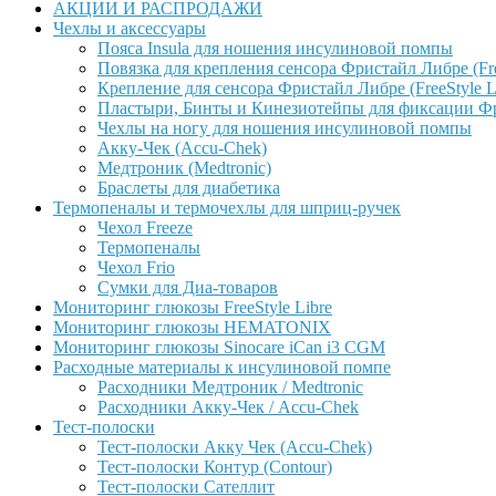
АКЦИИ И РАСПРОДАЖИ
Чехлы и аксессуары
Пояса Insula для ношения инсулиновой помпы
Повязка для крепления сенсора Фристайл Либре (Free
Крепление для сенсора Фристайл Либре (FreeStyle L
Пластыри, Бинты и Кинезиотейпы для фиксации Фрис
Чехлы на ногу для ношения инсулиновой помпы
Акку-Чек (Accu-Chek)
Медтроник (Medtronic)
Браслеты для диабетика
Термопеналы и термочехлы для шприц-ручек
Чехол Freeze
Термопеналы
Чехол Frio
Сумки для Диа-товаров
Мониторинг глюкозы FreeStyle Libre
Мониторинг глюкозы HEMATONIX
Мониторинг глюкозы Sinocare iCan i3 CGM
Расходные материалы к инсулиновой помпе
Расходники Медтроник / Medtronic
Расходники Акку-Чек / Accu-Chek
Тест-полоски
Тест-полоски Акку Чек (Accu-Chek)
Тест-полоски Контур (Contour)
Тест-полоски Сателлит